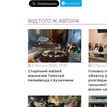
Телеграм
ВІД ТОГО Ж АВТОРА
2 Лютого 2024, 17:19
2 Лютого
Сторічний ювілей
Головко 
відзначив Тимотей
обласну р
Непийвода з Бучаччини
розгляда
грошової
виклик на