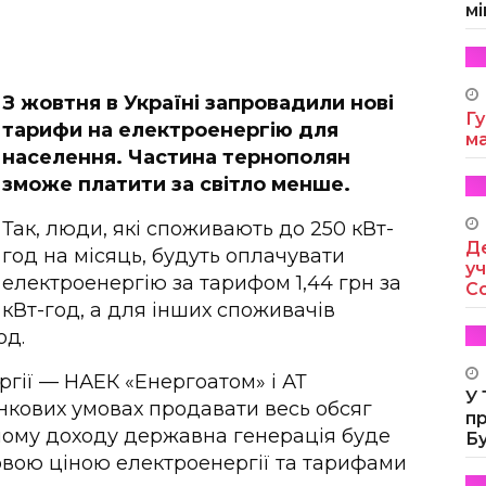
мі
З жовтня в Україні запровадили нові
Гу
тарифи на електроенергію для
м
населення. Частина тернополян
зможе платити за світло менше.
Так, люди, які споживають до 250 кВт-
Де
год на місяць, будуть оплачувати
уч
електроенергію за тарифом 1,44 грн за
Co
кВт-год, а для інших споживачів
од.
гії — НАЕК «Енергоатом» і АТ
У
нкових умовах продавати весь обсяг
п
аному доходу державна генерація буде
Б
вою ціною електроенергії та тарифами