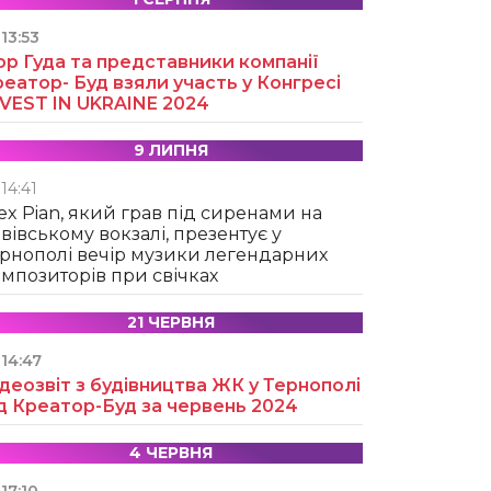
13:53
ор Гуда та представники компанії
еатор- Буд взяли участь у Конгресі
NVEST IN UKRAINE 2024
9 ЛИПНЯ
14:41
ex Pian, який грав під сиренами на
вівському вокзалі, презентує у
рнополі вечір музики легендарних
мпозиторів при свічках
21 ЧЕРВНЯ
14:47
деозвіт з будівництва ЖК у Тернополі
д Креатор-Буд за червень 2024
4 ЧЕРВНЯ