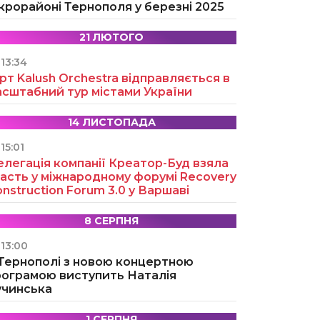
крорайоні Тернополя у березні 2025
21 ЛЮТОГО
13:34
рт Kalush Orchestra відправляється в
асштабний тур містами України
14 ЛИСТОПАДА
15:01
легація компанії Креатор-Буд взяла
асть у міжнародному форумі Recovery
nstruction Forum 3.0 у Варшаві
8 СЕРПНЯ
13:00
 Тернополі з новою концертною
рограмою виступить Наталія
учинська
1 СЕРПНЯ