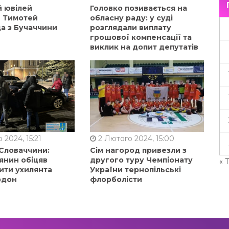
й ювілей
Головко позивається на
в Тимотей
обласну раду: у суді
а з Бучаччини
розглядали виплату
грошової компенсації та
виклик на допит депутатів
 2024, 15:21
2 Лютого 2024, 15:00
 Словаччини:
Сім нагород привезли з
янин обіцяв
другого туру Чемпіонату
« 
ити ухилянта
України тернопільські
рдон
флорболісти