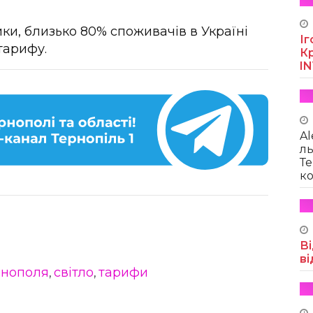
ки, близько 80% споживачів в Україні
Іг
тарифу.
Кр
I
Al
ль
Те
ко
Ві
ві
рнополя
світло
тарифи
,
,