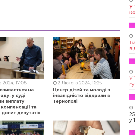
У 
к
Т
ві
У 
 2024, 17:08
2 Лютого 2024, 16:25
г
позивається на
Центр дітей та молоді з
аду: у суді
інвалідністю відкрили в
ли виплату
Тернополі
 компенсації та
 допит депутатів
25
у 