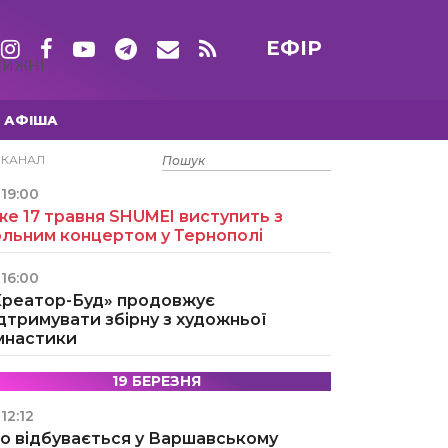
ЕФІР
ТИЖНІ
АФІША
15 ТРАВНЯ
ЕКАНАЛ
19:00
е 17 травня SHUMEI виступить з
ольним концертом у Тернополі
16:00
Креатор-Буд» продовжує
дтримувати збірну з художньої
імнастики
19 БЕРЕЗНЯ
12:12
о відбувається у Варшавському