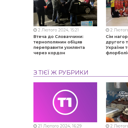
2 Лютого 2024, 15:21
2 Лютого
Втеча до Словаччини:
Сім нагор
тернополянин обіцяв
другого 
переправити ухилянта
України т
через кордон
флорболі
З ТІЄЇ Ж РУБРИКИ
21 Лютого 2024, 16:29
2 Лютого