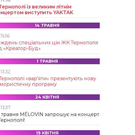
17:10
Тернополі із великим літнім
онцертом виступить YAKTAK
14 ТРАВНЯ
15:56
иждень спеціальних цін ЖК Тернополя
д «Креатор-Буд»
1 ТРАВНЯ
13:32
Тернополі «вар’яти» презентують нову
умористичну програму
24 КВІТНЯ
13:37
 травня MÉLOVIN запрошує на концерт
Тернополі!
19 КВІТНЯ