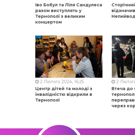
Іво Бобул та Ліля Сандулеса
Сторічни
разом виступлять у
відзначи
Тернополі з великим
Непийвод
концертом
2 Лютого 2024, 16:25
2 Лютого
Центр дітей та молоді з
Втеча до
інвалідністю відкрили в
тернопол
Тернополі
переправ
через ко