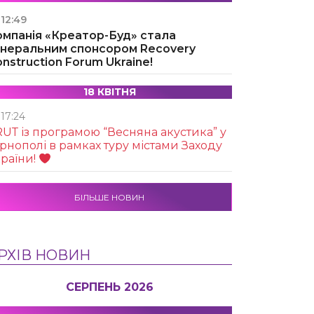
12:49
омпанія «Креатор-Буд» стала
енеральним спонсором Recovery
nstruction Forum Ukraine!
18 КВІТНЯ
17:24
UТ із програмою “Весняна акустика” у
рнополі в рамках туру містами Заходу
раїни!
БІЛЬШЕ НОВИН
РХІВ НОВИН
СЕРПЕНЬ 2026