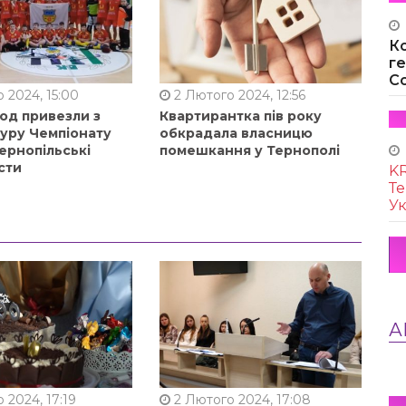
К
г
Co
 2024, 15:00
2 Лютого 2024, 12:56
од привезли з
Квартирантка пів року
туру Чемпіонату
обкрадала власницю
ернопільські
помешкання у Тернополі
сти
KR
Те
Ук
А
 2024, 17:19
2 Лютого 2024, 17:08