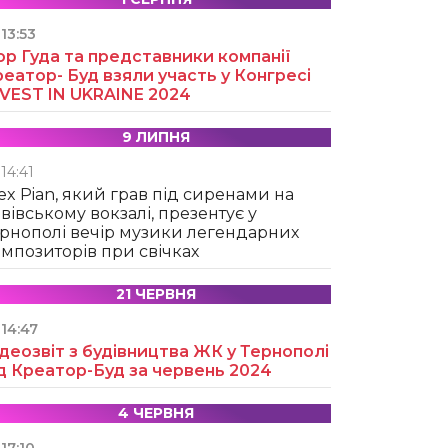
13:53
ор Гуда та представники компанії
еатор- Буд взяли участь у Конгресі
NVEST IN UKRAINE 2024
9 ЛИПНЯ
14:41
ex Pian, який грав під сиренами на
вівському вокзалі, презентує у
рнополі вечір музики легендарних
мпозиторів при свічках
21 ЧЕРВНЯ
14:47
деозвіт з будівництва ЖК у Тернополі
д Креатор-Буд за червень 2024
4 ЧЕРВНЯ