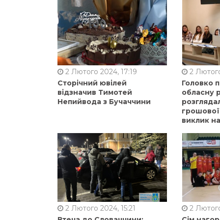
2 Лютого 2024, 17:19
2 Лютого
Сторічний ювілей
Головко 
відзначив Тимотей
обласну р
Непийвода з Бучаччини
розгляда
грошової
виклик на
2 Лютого 2024, 15:21
2 Лютого
Втеча до Словаччини:
Сім нагор