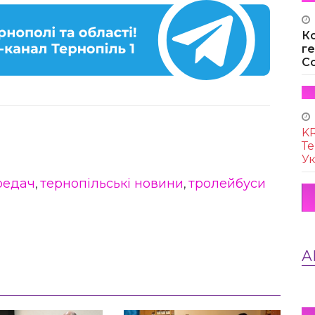
К
г
Co
KR
Те
Ук
редач
тернопільські новини
тролейбуси
,
,
А