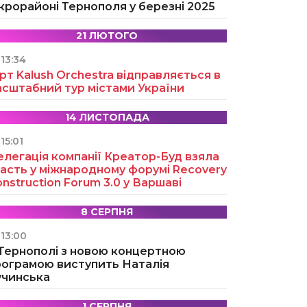
крорайоні Тернополя у березні 2025
21 ЛЮТОГО
13:34
рт Kalush Orchestra відправляється в
асштабний тур містами України
14 ЛИСТОПАДА
15:01
легація компанії Креатор-Буд взяла
асть у міжнародному форумі Recovery
nstruction Forum 3.0 у Варшаві
8 СЕРПНЯ
13:00
 Тернополі з новою концертною
рограмою виступить Наталія
учинська
1 СЕРПНЯ