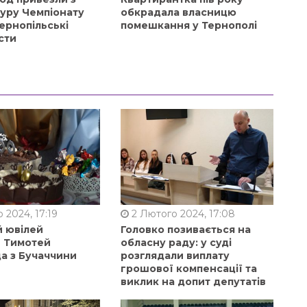
туру Чемпіонату
обкрадала власницю
ернопільські
помешкання у Тернополі
сти
 2024, 17:19
2 Лютого 2024, 17:08
й ювілей
Головко позивається на
в Тимотей
обласну раду: у суді
а з Бучаччини
розглядали виплату
грошової компенсації та
виклик на допит депутатів