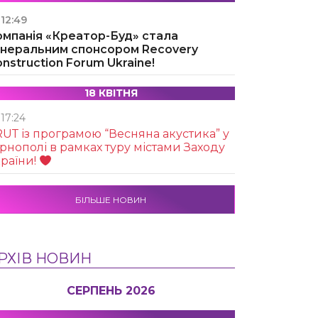
12:49
омпанія «Креатор-Буд» стала
енеральним спонсором Recovery
nstruction Forum Ukraine!
18 КВІТНЯ
17:24
UТ із програмою “Весняна акустика” у
рнополі в рамках туру містами Заходу
раїни!
БІЛЬШЕ НОВИН
РХІВ НОВИН
СЕРПЕНЬ 2026