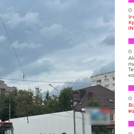
Іг
Кр
I
Al
ль
Те
ко
Ві
ві