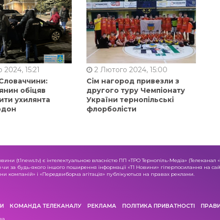
 2024, 15:21
2 Лютого 2024, 15:00
 Словаччини:
Сім нагород привезли з
янин обіцяв
другого туру Чемпіонату
ити ухилянта
України тернопільські
рдон
флорболісти
овини (t1news.tv) є інтелектуальною власністю ПП «ТРО Тернопіль-Медіа» (Телеканал 
о чи за будь-якого іншого поширення інформації «Т1 Новини» гіперпосилання на сайт
и компаній» і «Передвиборча агітація» публікуються на правах реклами.
И
КОМАНДА ТЕЛЕКАНАЛУ
РЕКЛАМА
ПОЛІТИКА ПРИВАТНОСТІ
ПРАВ
ва