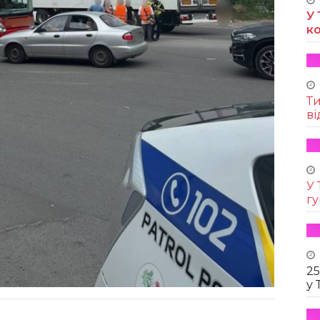
У 
к
Т
ві
У 
г
25
у 