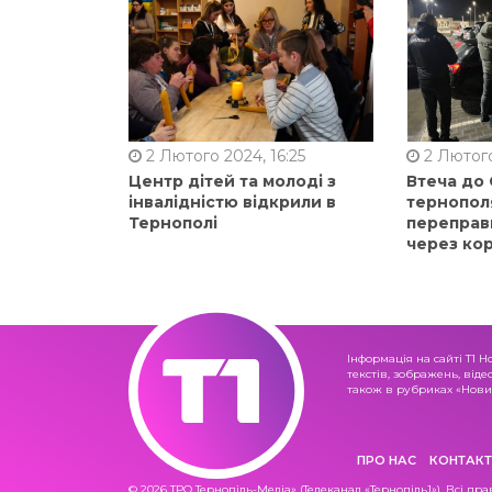
2 Лютого 2024, 16:25
2 Лютого
Центр дітей та молоді з
Втеча до
інвалідністю відкрили в
тернопол
Тернополі
переправ
через ко
Інформація на сайті Т1 Н
текстів, зображень, віде
також в рубриках «Новин
ПРО НАС
КОНТАКТ
© 2026 ТРО Тернопіль-Медіа» (Телеканал «Тернопіль1»). Всі пра