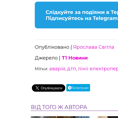
Опубліковано |
Ярослава Світла
Джерело |
Т1 Новини
аварія
дтп
лінії електропе
Мітки:
,
,
Телеграм
ВІД ТОГО Ж АВТОРА