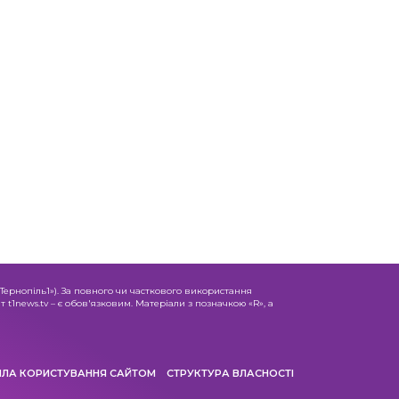
«Тернопіль1»). За повного чи часткового використання
 t1news.tv – є обов'язковим. Матеріали з позначкою «R», а
ИЛА КОРИСТУВАННЯ САЙТОМ
СТРУКТУРА ВЛАСНОСТІ