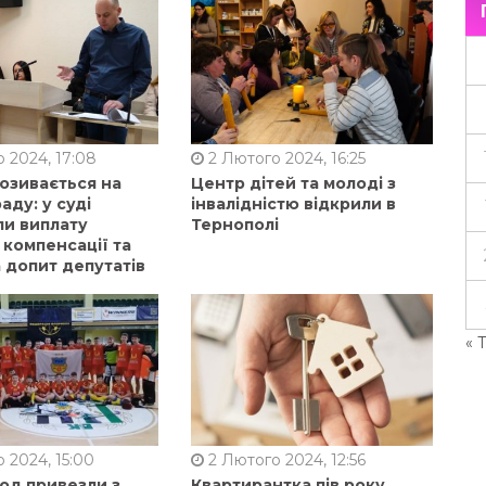
 2024, 17:08
2 Лютого 2024, 16:25
позивається на
Центр дітей та молоді з
аду: у суді
інвалідністю відкрили в
ли виплату
Тернополі
 компенсації та
 допит депутатів
« 
 2024, 15:00
2 Лютого 2024, 12:56
од привезли з
Квартирантка пів року