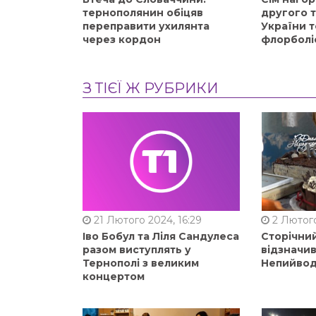
тернополянин обіцяв
другого 
переправити ухилянта
України т
через кордон
флорболі
З ТІЄЇ Ж РУБРИКИ
21 Лютого 2024, 16:29
2 Лютого
Іво Бобул та Ліля Сандулеса
Сторічни
разом виступлять у
відзначи
Тернополі з великим
Непийвод
концертом