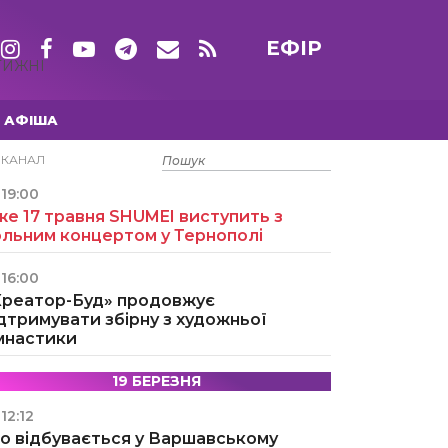
ЕФІР
ТИЖНІ
АФІША
15 ТРАВНЯ
ЕКАНАЛ
19:00
е 17 травня SHUMEI виступить з
ольним концертом у Тернополі
16:00
Креатор-Буд» продовжує
дтримувати збірну з художньої
імнастики
19 БЕРЕЗНЯ
12:12
о відбувається у Варшавському