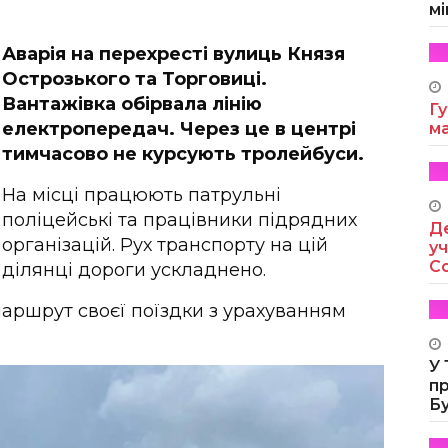
мі
Аварія на перехресті вулиць Князя
Острозького та Торговиці.
Вантажівка обірвала лінію
Гу
електропередач. Через це в центрі
м
тимчасово не курсують тролейбуси.
На місці працюють патрульні
поліцейські та працівники підрядних
Де
організацій. Рух транспорту на цій
уч
Co
ділянці дороги ускладнено.
аршрут своєї поїздки з урахуванням
У
п
Б