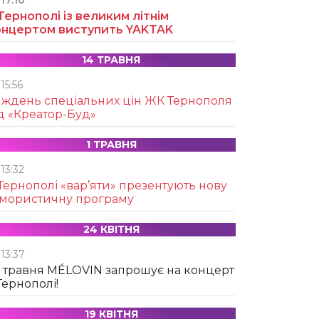
17:10
Тернополі із великим літнім
онцертом виступить YAKTAK
14 ТРАВНЯ
15:56
иждень спеціальних цін ЖК Тернополя
д «Креатор-Буд»
1 ТРАВНЯ
13:32
Тернополі «вар’яти» презентують нову
умористичну програму
24 КВІТНЯ
13:37
 травня MÉLOVIN запрошує на концерт
Тернополі!
19 КВІТНЯ