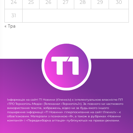
24
25
26
27
28
29
30
31
« Тра
Інформація на сайті Т1 Новини (t1news.tv) є інтелектуальною власністю ПП
«ТРО Тернопіль-Медіа» (Телеканал «Тернопіль1»). За повного чи часткового
використання текстів, зображень, відео чи за будь-якого іншого
поширення інформації «Т1 Новини» гіперпосилання на сайт t1news.tv – є
обов'язковим. Матеріали з позначкою «R», а також в рубриках «Новини
компаній» і «Передвиборча агітація» публікуються на правах реклами.