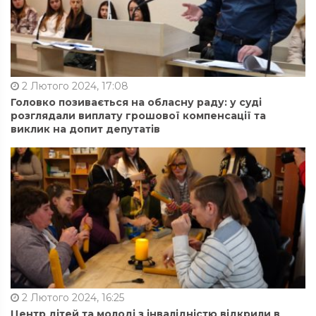
2 Лютого 2024, 17:08
Головко позивається на обласну раду: у суді
розглядали виплату грошової компенсації та
виклик на допит депутатів
2 Лютого 2024, 16:25
Центр дітей та молоді з інвалідністю відкрили в