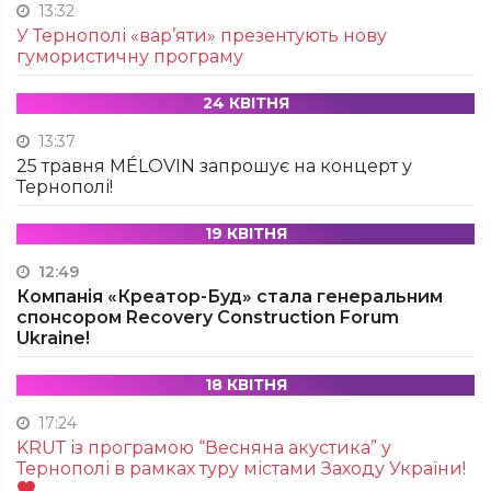
13:32
У Тернополі «вар’яти» презентують нову
гумористичну програму
24 КВІТНЯ
13:37
25 травня MÉLOVIN запрошує на концерт у
Тернополі!
19 КВІТНЯ
12:49
Компанія «Креатор-Буд» стала генеральним
спонсором Recovery Construction Forum
Ukraine!
18 КВІТНЯ
17:24
KRUТ із програмою “Весняна акустика” у
Тернополі в рамках туру містами Заходу України!