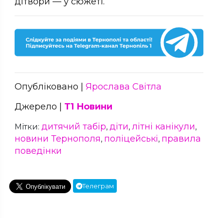
дітвори — у сюжеті.
Опубліковано |
Ярослава Світла
Джерело |
Т1 Новини
дитячий табір
діти
літні канікули
Мітки:
,
,
,
новини Тернополя
поліцейські
правила
,
,
поведінки
Телеграм