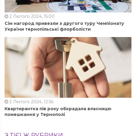
2 Лютого 2024, 15:00
Сім нагород привезли з другого туру Чемпіонату
України тернопільські флорболісти
2 Лютого 2024, 12:56
Квартирантка пів року обкрадала власницю
помешкання у Тернополі
З ТІЄЇ Ж РУБРИКИ