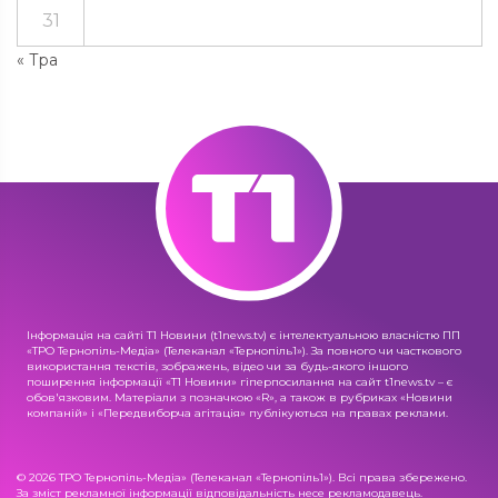
31
« Тра
Інформація на сайті Т1 Новини (t1news.tv) є інтелектуальною власністю ПП
«ТРО Тернопіль-Медіа» (Телеканал «Тернопіль1»). За повного чи часткового
використання текстів, зображень, відео чи за будь-якого іншого
поширення інформації «Т1 Новини» гіперпосилання на сайт t1news.tv – є
обов'язковим. Матеріали з позначкою «R», а також в рубриках «Новини
компаній» і «Передвиборча агітація» публікуються на правах реклами.
© 2026 ТРО Тернопіль-Медіа» (Телеканал «Тернопіль1»). Всі права збережено.
За зміст рекламної інформації відповідальність несе рекламодавець.