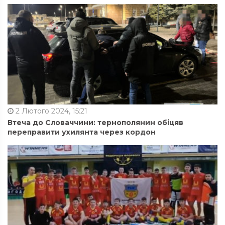
2 Лютого 2024, 15:21
Втеча до Словаччини: тернополянин обіцяв
переправити ухилянта через кордон