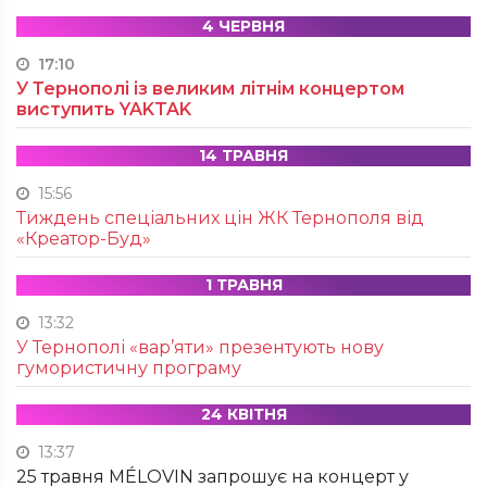
4 ЧЕРВНЯ
17:10
У Тернополі із великим літнім концертом
виступить YAKTAK
14 ТРАВНЯ
15:56
Тиждень спеціальних цін ЖК Тернополя від
«Креатор-Буд»
1 ТРАВНЯ
13:32
У Тернополі «вар’яти» презентують нову
гумористичну програму
24 КВІТНЯ
13:37
25 травня MÉLOVIN запрошує на концерт у