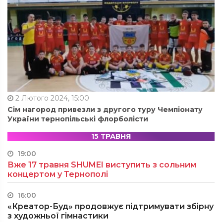
2 Лютого 2024, 15:00
Сім нагород привезли з другого туру Чемпіонату
України тернопільські флорболісти
15 ТРАВНЯ
19:00
Вже 17 травня SHUMEI виступить з сольним
концертом у Тернополі
16:00
«Креатор-Буд» продовжує підтримувати збірну
з художньої гімнастики