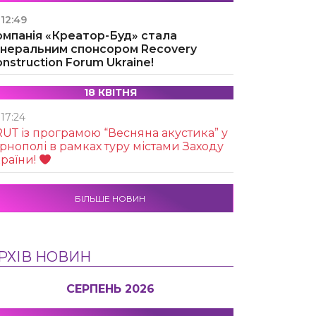
12:49
омпанія «Креатор-Буд» стала
енеральним спонсором Recovery
nstruction Forum Ukraine!
18 КВІТНЯ
17:24
UТ із програмою “Весняна акустика” у
рнополі в рамках туру містами Заходу
раїни!
БІЛЬШЕ НОВИН
РХІВ НОВИН
СЕРПЕНЬ 2026