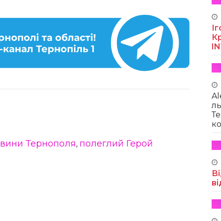
Іг
Кр
I
Al
ль
Те
ко
вини Тернополя
полеглий Герой
,
Ві
ві