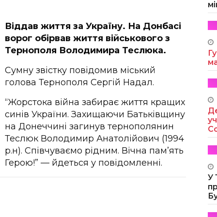
мі
Віддав життя за Україну. На Донбасі
ворог обірвав життя військового з
Тернополя Володимира Теслюка.
Гу
м
Сумну звістку повідомив міський
голова Тернополя Сергій Надал.
“Жорстока війна забирає життя кращих
Де
синів України. Захищаючи Батьківщину
уч
на Донеччині загинув тернополянин
Co
Теслюк Володимир Анатолійович (1994
р.н). Співчуваємо рідним. Вічна пам’ять
Герою!” — йдеться у повідомленні.
У
п
Б