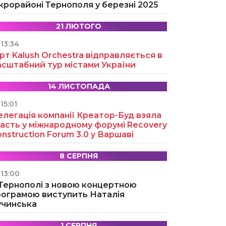
крорайоні Тернополя у березні 2025
21 ЛЮТОГО
13:34
рт Kalush Orchestra відправляється в
асштабний тур містами України
14 ЛИСТОПАДА
15:01
легація компанії Креатор-Буд взяла
асть у міжнародному форумі Recovery
nstruction Forum 3.0 у Варшаві
8 СЕРПНЯ
13:00
 Тернополі з новою концертною
рограмою виступить Наталія
учинська
1 СЕРПНЯ