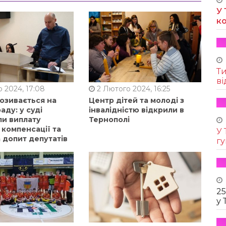
У 
к
Т
ві
 2024, 17:08
2 Лютого 2024, 16:25
позивається на
Центр дітей та молоді з
аду: у суді
інвалідністю відкрили в
ли виплату
Тернополі
 компенсації та
У 
 допит депутатів
г
25
у 