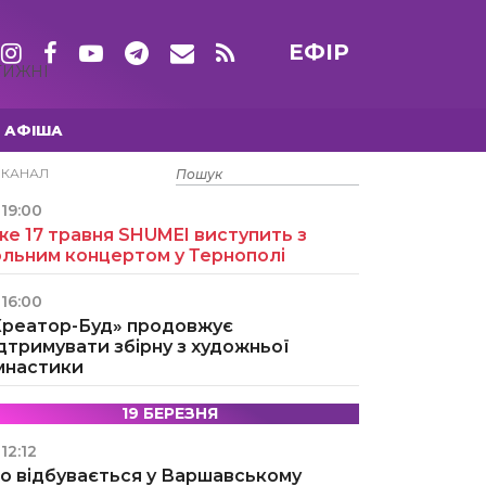
ЕФІР
ТИЖНІ
АФІША
15 ТРАВНЯ
ЕКАНАЛ
19:00
е 17 травня SHUMEI виступить з
ольним концертом у Тернополі
16:00
Креатор-Буд» продовжує
дтримувати збірну з художньої
імнастики
19 БЕРЕЗНЯ
12:12
о відбувається у Варшавському