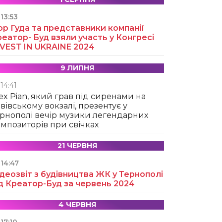
13:53
ор Гуда та представники компанії
еатор- Буд взяли участь у Конгресі
NVEST IN UKRAINE 2024
9 ЛИПНЯ
14:41
ex Pian, який грав під сиренами на
вівському вокзалі, презентує у
рнополі вечір музики легендарних
мпозиторів при свічках
21 ЧЕРВНЯ
14:47
деозвіт з будівництва ЖК у Тернополі
д Креатор-Буд за червень 2024
4 ЧЕРВНЯ