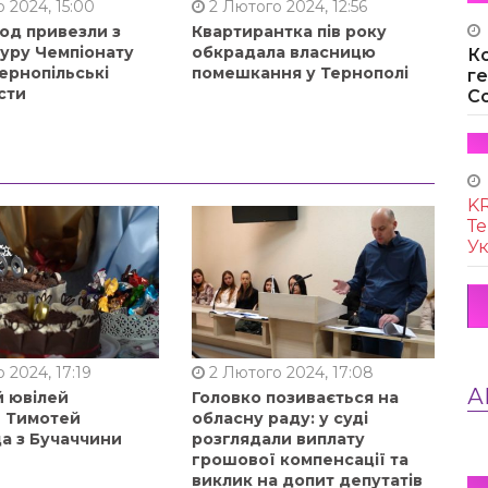
 2024, 15:00
2 Лютого 2024, 12:56
од привезли з
Квартирантка пів року
туру Чемпіонату
обкрадала власницю
К
ернопільські
помешкання у Тернополі
г
сти
Co
KR
Те
Ук
 2024, 17:19
2 Лютого 2024, 17:08
А
й ювілей
Головко позивається на
в Тимотей
обласну раду: у суді
а з Бучаччини
розглядали виплату
грошової компенсації та
виклик на допит депутатів