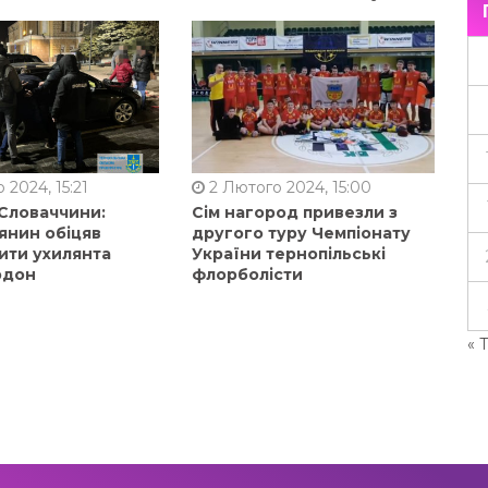
 2024, 15:21
2 Лютого 2024, 15:00
 Словаччини:
Сім нагород привезли з
янин обіцяв
другого туру Чемпіонату
ити ухилянта
України тернопільські
рдон
флорболісти
« 