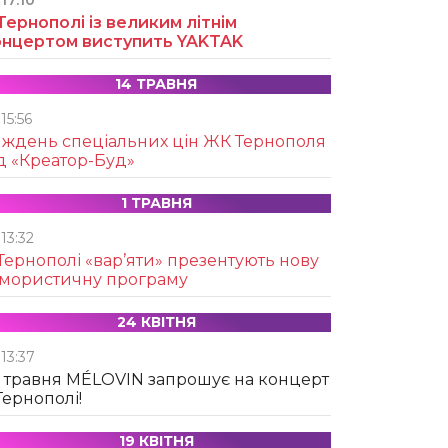
17:10
Тернополі із великим літнім
онцертом виступить YAKTAK
14 ТРАВНЯ
15:56
иждень спеціальних цін ЖК Тернополя
д «Креатор-Буд»
1 ТРАВНЯ
13:32
Тернополі «вар’яти» презентують нову
умористичну програму
24 КВІТНЯ
13:37
 травня MÉLOVIN запрошує на концерт
Тернополі!
19 КВІТНЯ