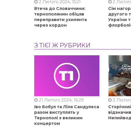
2 Лютого 2024, 15:21
2 Лютого
Втеча до Словаччини:
Сім нагор
тернополянин обіцяв
другого 
переправити ухилянта
України т
через кордон
флорболі
З ТІЄЇ Ж РУБРИКИ
21 Лютого 2024, 16:29
2 Лютого
Іво Бобул та Ліля Сандулеса
Сторічни
разом виступлять у
відзначи
Тернополі з великим
Непийвод
концертом