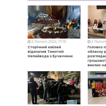
2 Лютого 2024, 17:19
2 Лютого
Сторічний ювілей
Головко 
відзначив Тимотей
обласну р
Непийвода з Бучаччини
розгляда
грошової
виклик на