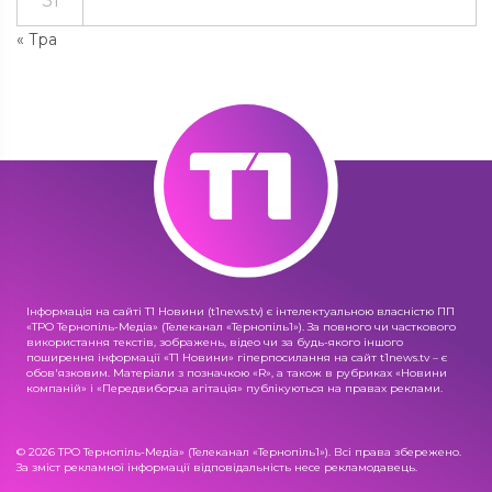
31
« Тра
Інформація на сайті Т1 Новини (t1news.tv) є інтелектуальною власністю ПП
«ТРО Тернопіль-Медіа» (Телеканал «Тернопіль1»). За повного чи часткового
використання текстів, зображень, відео чи за будь-якого іншого
поширення інформації «Т1 Новини» гіперпосилання на сайт t1news.tv – є
обов'язковим. Матеріали з позначкою «R», а також в рубриках «Новини
компаній» і «Передвиборча агітація» публікуються на правах реклами.
© 2026 ТРО Тернопіль-Медіа» (Телеканал «Тернопіль1»). Всі права збережено.
За зміст рекламної інформації відповідальність несе рекламодавець.