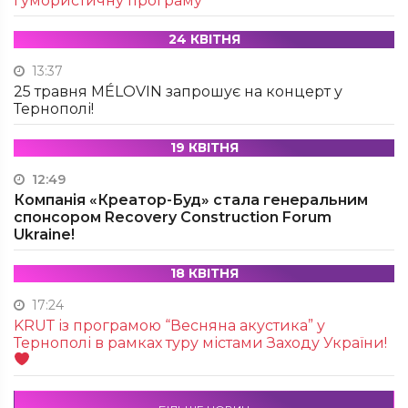
гумористичну програму
24 КВІТНЯ
13:37
25 травня MÉLOVIN запрошує на концерт у
Тернополі!
19 КВІТНЯ
12:49
Компанія «Креатор-Буд» стала генеральним
спонсором Recovery Construction Forum
Ukraine!
18 КВІТНЯ
17:24
KRUТ із програмою “Весняна акустика” у
Тернополі в рамках туру містами Заходу України!