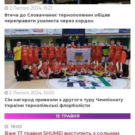
2 Лютого 2024, 15:21
Втеча до Словаччини: тернополянин обіцяв
переправити ухилянта через кордон
2 Лютого 2024, 15:00
Сім нагород привезли з другого туру Чемпіонату
України тернопільські флорболісти
15 ТРАВНЯ
19:00
Вже 17 травня SHUMEI виступить з сольним