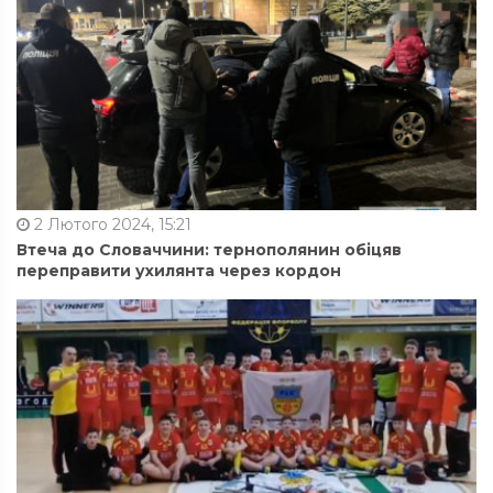
2 Лютого 2024, 15:21
Втеча до Словаччини: тернополянин обіцяв
переправити ухилянта через кордон