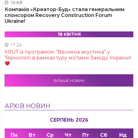
12:49
Компанія «Креатор-Буд» стала генеральним
спонсором Recovery Construction Forum
Ukraine!
18 КВІТНЯ
17:24
KRUТ із програмою “Весняна акустика” у
Тернополі в рамках туру містами Заходу України!
БІЛЬШЕ НОВИН
АРХІВ НОВИН
СЕРПЕНЬ 2026
Пн
Вт
Ср
Чт
Пт
Сб
Нд