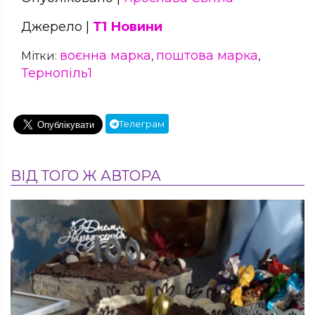
Джерело |
Т1 Новини
воєнна марка
поштова марка
Мітки:
,
,
Тернопіль1
Телеграм
ВІД ТОГО Ж АВТОРА