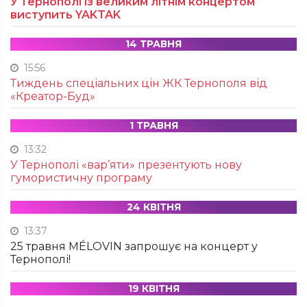
У Тернополі із великим літнім концертом
виступить YAKTAK
14 ТРАВНЯ
15:56
Тиждень спеціальних цін ЖК Тернополя від
«Креатор-Буд»
1 ТРАВНЯ
13:32
У Тернополі «вар’яти» презентують нову
гумористичну програму
24 КВІТНЯ
13:37
25 травня MÉLOVIN запрошує на концерт у
Тернополі!
19 КВІТНЯ