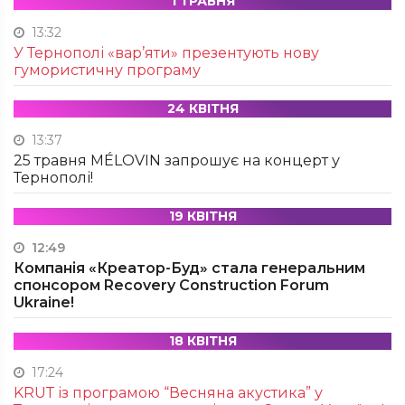
1 ТРАВНЯ
13:32
У Тернополі «вар’яти» презентують нову
гумористичну програму
24 КВІТНЯ
13:37
25 травня MÉLOVIN запрошує на концерт у
Тернополі!
19 КВІТНЯ
12:49
Компанія «Креатор-Буд» стала генеральним
спонсором Recovery Construction Forum
Ukraine!
18 КВІТНЯ
17:24
KRUТ із програмою “Весняна акустика” у