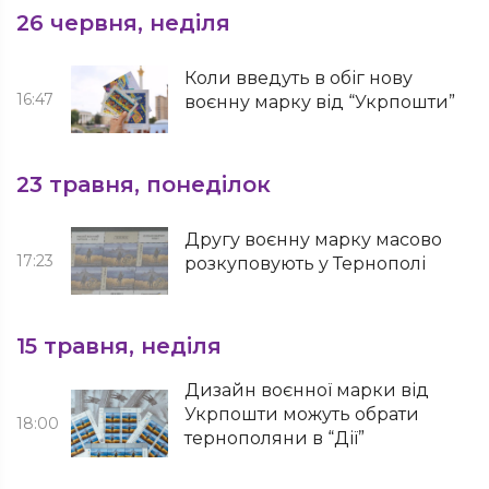
26 червня, неділя
Коли введуть в обіг нову
16:47
воєнну марку від “Укрпошти”
23 травня, понеділок
Другу воєнну марку масово
17:23
розкуповують у Тернополі
15 травня, неділя
Дизайн воєнної марки від
Укрпошти можуть обрати
18:00
тернополяни в “Дії”