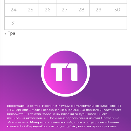
24
25
26
27
28
29
30
31
« Тра
Інформація на сайті Т1 Новини (t1news.tv) є інтелектуальною власністю ПП
«ТРО Тернопіль-Медіа» (Телеканал «Тернопіль1»). За повного чи часткового
використання текстів, зображень, відео чи за будь-якого іншого
поширення інформації «Т1 Новини» гіперпосилання на сайт t1news.tv – є
обов'язковим. Матеріали з позначкою «R», а також в рубриках «Новини
компаній» і «Передвиборча агітація» публікуються на правах реклами.