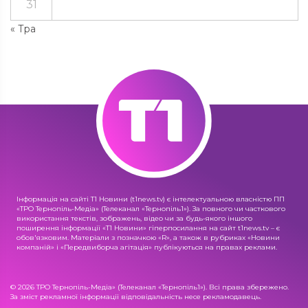
31
« Тра
Інформація на сайті Т1 Новини (t1news.tv) є інтелектуальною власністю ПП
«ТРО Тернопіль-Медіа» (Телеканал «Тернопіль1»). За повного чи часткового
використання текстів, зображень, відео чи за будь-якого іншого
поширення інформації «Т1 Новини» гіперпосилання на сайт t1news.tv – є
обов'язковим. Матеріали з позначкою «R», а також в рубриках «Новини
компаній» і «Передвиборча агітація» публікуються на правах реклами.
© 2026 ТРО Тернопіль-Медіа» (Телеканал «Тернопіль1»). Всі права збережено.
За зміст рекламної інформації відповідальність несе рекламодавець.