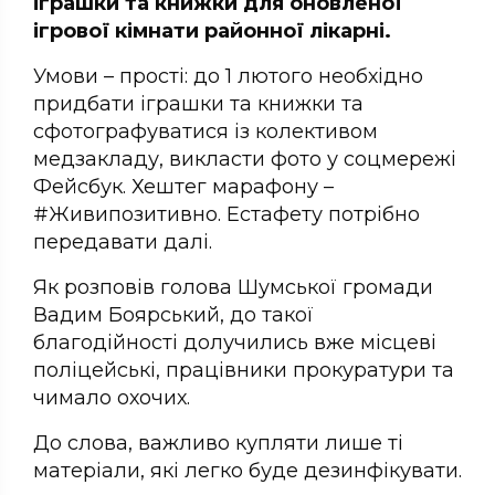
іграшки та книжки для оновленої
ігрової кімнати районної лікарні.
Умови – прості: до 1 лютого необхідно
придбати іграшки та книжки та
сфотографуватися із колективом
медзакладу, викласти фото у соцмережі
Фейсбук. Хештег марафону –
#Живипозитивно. Естафету потрібно
передавати далі.
Як розповів голова Шумської громади
Вадим Боярський, до такої
благодійності долучились вже місцеві
поліцейські, працівники прокуратури та
чимало охочих.
До слова, важливо купляти лише ті
матеріали, які легко буде дезинфікувати.