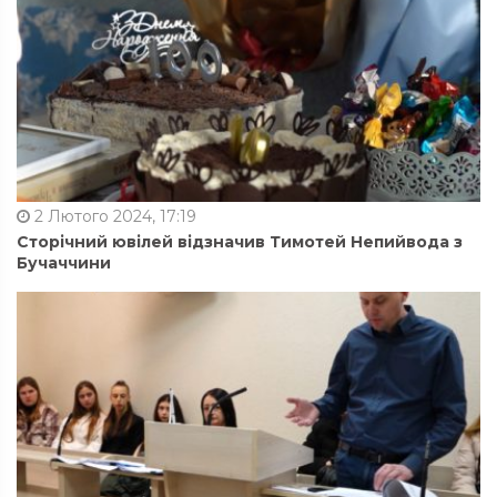
2 Лютого 2024, 17:19
Сторічний ювілей відзначив Тимотей Непийвода з
Бучаччини