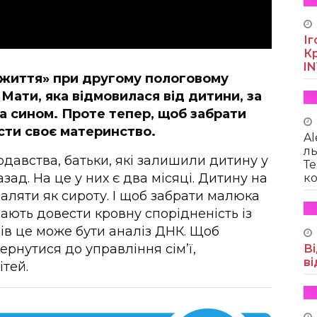
Іг
Кр
I
ні життя» при другому пологовому
Мати, яка відмовилася від дитини, за
за сином. Проте тепер, щоб забрати
сти своє материнство.
Al
ль
одавства, батьки, які залишили дитину у
Те
азад. На це у них є два місяці. Дитину на
ко
аляти як сироту. І щоб забрати малюка
мають довести кровну спорідненість із
ів це може бути аналіз ДНК. Щоб
ернутися до управління сім’ї,
Ві
ві
ітей.