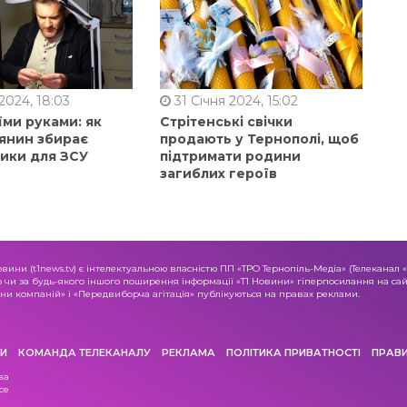
2024, 18:03
31 Січня 2024, 15:02
їми руками: як
Стрітенські свічки
янин збирає
продають у Тернополі, щоб
ники для ЗСУ
підтримати родини
загиблих героїв
овини (t1news.tv) є інтелектуальною власністю ПП «ТРО Тернопіль-Медіа» (Телеканал 
о чи за будь-якого іншого поширення інформації «Т1 Новини» гіперпосилання на сайт
и компаній» і «Передвиборча агітація» публікуються на правах реклами.
И
КОМАНДА ТЕЛЕКАНАЛУ
РЕКЛАМА
ПОЛІТИКА ПРИВАТНОСТІ
ПРАВ
ва
се