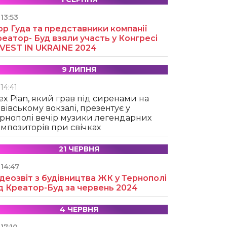
13:53
ор Гуда та представники компанії
еатор- Буд взяли участь у Конгресі
NVEST IN UKRAINE 2024
9 ЛИПНЯ
14:41
ex Pian, який грав під сиренами на
вівському вокзалі, презентує у
рнополі вечір музики легендарних
мпозиторів при свічках
21 ЧЕРВНЯ
14:47
деозвіт з будівництва ЖК у Тернополі
д Креатор-Буд за червень 2024
4 ЧЕРВНЯ