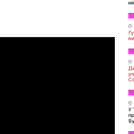
мі
Гу
м
Де
уч
Co
У
п
Б