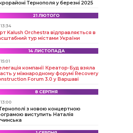
крорайоні Тернополя у березні 2025
21 ЛЮТОГО
13:34
рт Kalush Orchestra відправляється в
асштабний тур містами України
14 ЛИСТОПАДА
15:01
легація компанії Креатор-Буд взяла
асть у міжнародному форумі Recovery
nstruction Forum 3.0 у Варшаві
8 СЕРПНЯ
13:00
 Тернополі з новою концертною
рограмою виступить Наталія
учинська
1 СЕРПНЯ