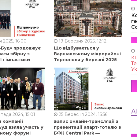
К
г
Co
 2025, 16:00
19 Березня 2025, 12:12
-Буд» продовжує
Що відбувається у
ати збірну з
Варшавському мікрорайоні
KR
ї гімнастики
Тернополя у березні 2025
Те
Ук
А
пада 2024, 15:01
25 Вересня 2024, 15:56
 компанії
Запис онлайн-трансляції з
уд взяла участь у
презентації апарт-готелю в
ному форумі
БФК Central Park —