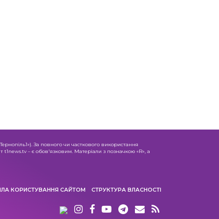
«Тернопіль1»). За повного чи часткового використання
 t1news.tv – є обов'язковим. Матеріали з позначкою «R», а
ИЛА КОРИСТУВАННЯ САЙТОМ
СТРУКТУРА ВЛАСНОСТІ