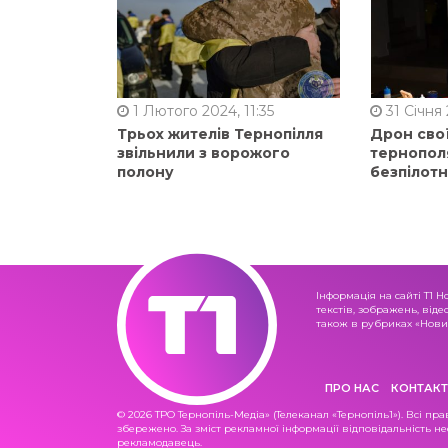
1 Лютого 2024, 11:35
31 Січня 
Трьох жителів Тернопілля
Дрон сво
звільнили з ворожого
тернопол
полону
безпілот
Інформація на сайті Т1 Н
текстів, зображень, віде
також в рубриках «Новин
ПРО НАС
КОНТАКТ
© 2026 ТРО Тернопіль-Медіа» (Телеканал «Тернопіль1»). Всі пра
збережено. За зміст рекламної інформації відповідальність не
рекламодавець.