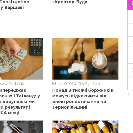
Construction
«Креатор-Буд»
 у Варшаві
 2024, 17:35
1 Лютого 2024, 17:23
випереджає
Понад 3 тисячі боржників
« 
оснію і Таїланд: у
можуть відключити від
з корупцією ми
електропостачання на
 результат і
Тернопільщині
104 місці