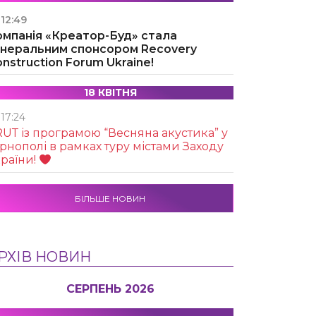
12:49
омпанія «Креатор-Буд» стала
енеральним спонсором Recovery
nstruction Forum Ukraine!
18 КВІТНЯ
17:24
UТ із програмою “Весняна акустика” у
рнополі в рамках туру містами Заходу
раїни!
БІЛЬШЕ НОВИН
РХІВ НОВИН
СЕРПЕНЬ 2026