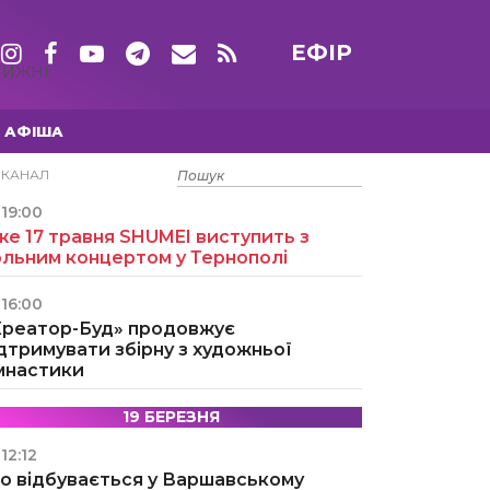
ЕФІР
ТИЖНІ
АФІША
15 ТРАВНЯ
ЕКАНАЛ
19:00
е 17 травня SHUMEI виступить з
ольним концертом у Тернополі
16:00
Креатор-Буд» продовжує
дтримувати збірну з художньої
імнастики
19 БЕРЕЗНЯ
12:12
о відбувається у Варшавському