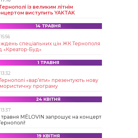
17:10
Тернополі із великим літнім
онцертом виступить YAKTAK
14 ТРАВНЯ
15:56
иждень спеціальних цін ЖК Тернополя
д «Креатор-Буд»
1 ТРАВНЯ
13:32
Тернополі «вар’яти» презентують нову
умористичну програму
24 КВІТНЯ
13:37
 травня MÉLOVIN запрошує на концерт
Тернополі!
19 КВІТНЯ