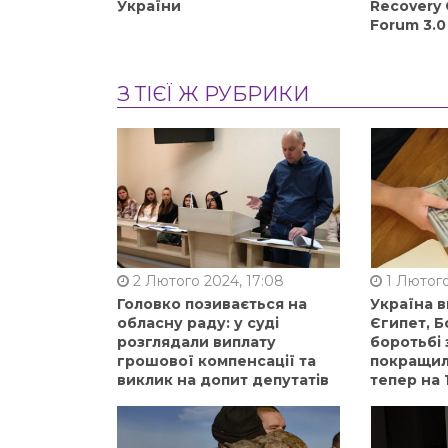
України
Recovery 
Forum 3.0
З ТІЄЇ Ж РУБРИКИ
2 Лютого 2024, 17:08
1 Лютого
Головко позивається на
Україна 
обласну раду: у суді
Єгипет, Б
розглядали виплату
боротьбі 
грошової компенсації та
покращили
виклик на допит депутатів
тепер на 