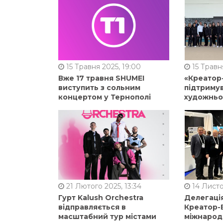
15 Травня 2025, 19:00
15 Травня
Вже 17 травня SHUMEI
«Креатор
виступить з сольним
підтримув
концертом у Тернополі
художньо
21 Лютого 2025, 13:34
14 Листо
Гурт Kalush Orchestra
Делегація
відправляється в
Креатор-Б
масштабний тур містами
міжнарод