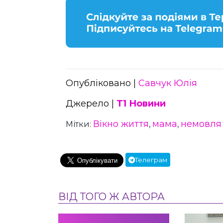
Опубліковано |
Савчук Юлія
Джерело |
Т1 Новини
Вікно життя
мама
немовля
Мітки:
,
,
Телеграм
ВІД ТОГО Ж АВТОРА