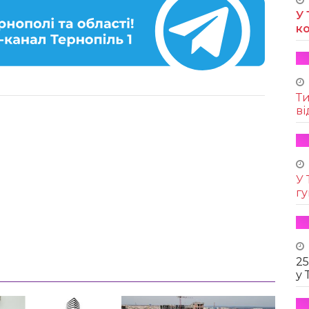
У 
к
Т
ві
У 
г
25
у 