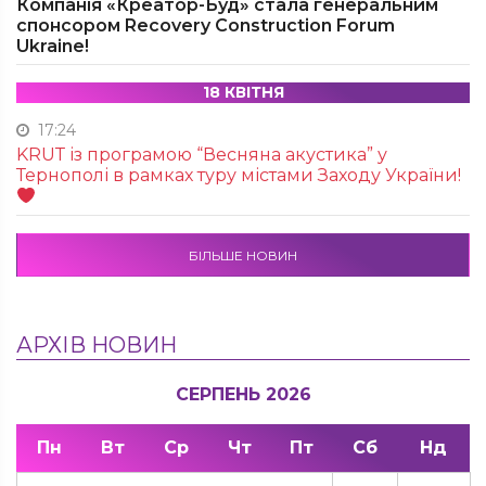
Компанія «Креатор-Буд» стала генеральним
спонсором Recovery Construction Forum
Ukraine!
18 КВІТНЯ
17:24
KRUТ із програмою “Весняна акустика” у
Тернополі в рамках туру містами Заходу України!
БІЛЬШЕ НОВИН
АРХІВ НОВИН
СЕРПЕНЬ 2026
Пн
Вт
Ср
Чт
Пт
Сб
Нд