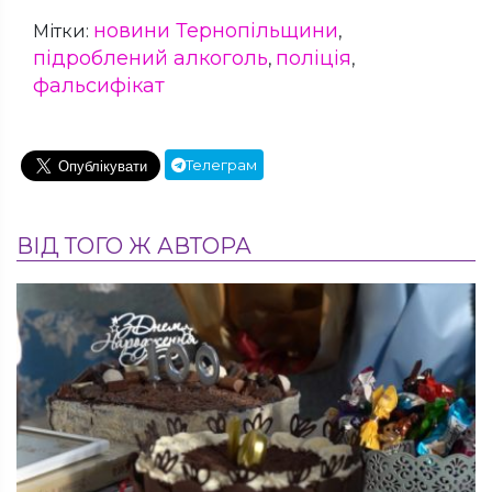
новини Тернопільщини
Мітки:
,
підроблений алкоголь
поліція
,
,
фальсифікат
Телеграм
ВІД ТОГО Ж АВТОРА