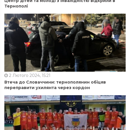
Центр дітей та молоді з інвалідністю відкрили в
Тернополі
2 Лютого 2024, 15:21
Втеча до Словаччини: тернополянин обіцяв
переправити ухилянта через кордон