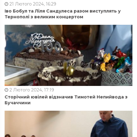
21 Лютого 2024, 16:29
Іво Бобул та Ліля Сандулеса разом виступлять у
Тернополі з великим концертом
2 Лютого 2024, 17:19
Сторічний ювілей відзначив Тимотей Непийвода з
Бучаччини