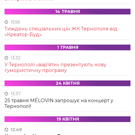
14 ТРАВНЯ
15:56
Тиждень спеціальних цін ЖК Тернополя від
«Креатор-Буд»
1 ТРАВНЯ
13:32
У Тернополі «вар’яти» презентують нову
гумористичну програму
24 КВІТНЯ
13:37
25 травня MÉLOVIN запрошує на концерт у
Тернополі!
19 КВІТНЯ
12:49