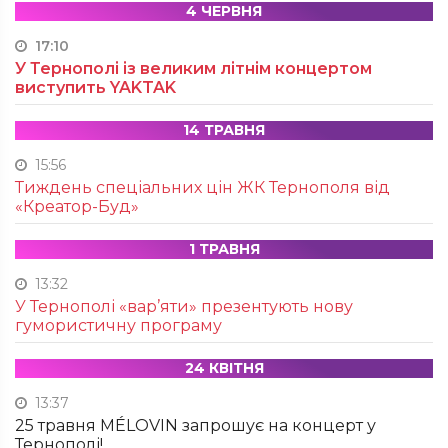
4 ЧЕРВНЯ
17:10
У Тернополі із великим літнім концертом
виступить YAKTAK
14 ТРАВНЯ
15:56
Тиждень спеціальних цін ЖК Тернополя від
«Креатор-Буд»
1 ТРАВНЯ
13:32
У Тернополі «вар’яти» презентують нову
гумористичну програму
24 КВІТНЯ
13:37
25 травня MÉLOVIN запрошує на концерт у
Тернополі!