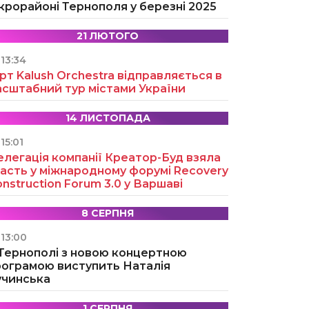
крорайоні Тернополя у березні 2025
21 ЛЮТОГО
13:34
рт Kalush Orchestra відправляється в
асштабний тур містами України
14 ЛИСТОПАДА
15:01
легація компанії Креатор-Буд взяла
асть у міжнародному форумі Recovery
nstruction Forum 3.0 у Варшаві
8 СЕРПНЯ
13:00
 Тернополі з новою концертною
рограмою виступить Наталія
учинська
1 СЕРПНЯ