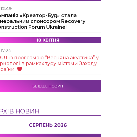
12:49
омпанія «Креатор-Буд» стала
енеральним спонсором Recovery
nstruction Forum Ukraine!
18 КВІТНЯ
17:24
UТ із програмою “Весняна акустика” у
рнополі в рамках туру містами Заходу
раїни!
БІЛЬШЕ НОВИН
РХІВ НОВИН
СЕРПЕНЬ 2026