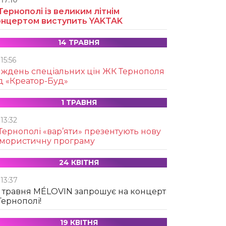
17:10
Тернополі із великим літнім
онцертом виступить YAKTAK
14 ТРАВНЯ
15:56
иждень спеціальних цін ЖК Тернополя
д «Креатор-Буд»
1 ТРАВНЯ
13:32
Тернополі «вар’яти» презентують нову
умористичну програму
24 КВІТНЯ
13:37
 травня MÉLOVIN запрошує на концерт
Тернополі!
19 КВІТНЯ