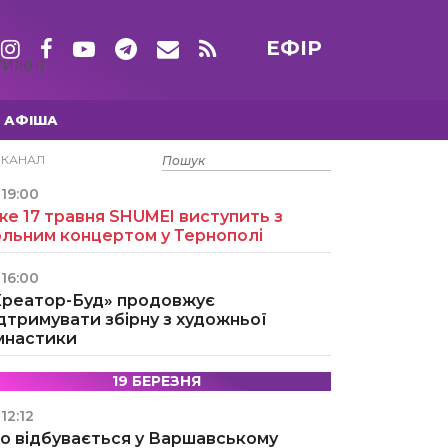
ЕФІР
ТИЖНІ
АФІША
15 ТРАВНЯ
ЕКАНАЛ
19:00
е 17 травня SHUMEI виступить з
ольним концертом у Тернополі
16:00
Креатор-Буд» продовжує
дтримувати збірну з художньої
імнастики
19 БЕРЕЗНЯ
12:12
о відбувається у Варшавському