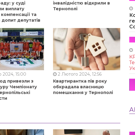
аду: у суді
інвалідністю відкрили в
ли виплату
Тернополі
 компенсації та
К
 допит депутатів
г
Co
KR
Те
Ук
 2024, 15:00
2 Лютого 2024, 12:56
од привезли з
Квартирантка пів року
туру Чемпіонату
обкрадала власницю
ернопільські
помешкання у Тернополі
сти
А