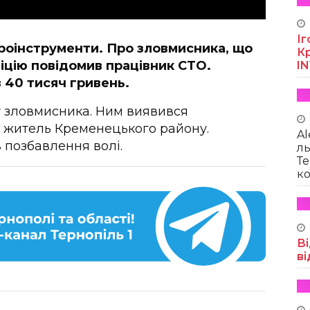
Іг
роінструменти. Про зловмисника, що
Кр
іцію повідомив працівник СТО.
I
в 40 тисяч гривень.
 зловмисника. Ним виявився
 житель Кременецького району.
Al
 позбавлення волі.
ль
Те
ко
Ві
ві