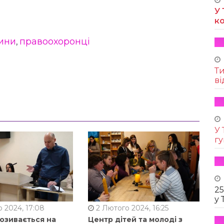
У 
к
ини
правоохоронці
,
Т
ві
У 
г
25
у 
 2024, 17:08
2 Лютого 2024, 16:25
позивається на
Центр дітей та молоді з