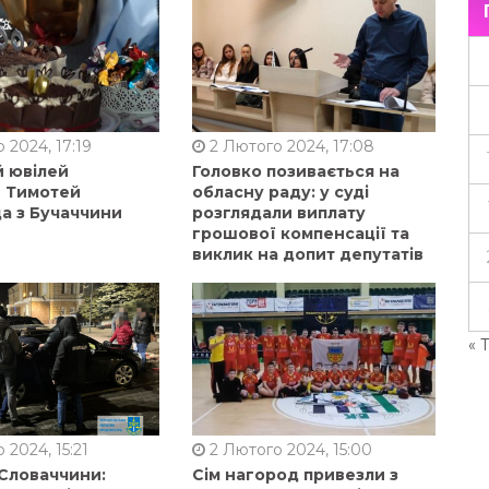
 2024, 17:19
2 Лютого 2024, 17:08
й ювілей
Головко позивається на
в Тимотей
обласну раду: у суді
а з Бучаччини
розглядали виплату
грошової компенсації та
виклик на допит депутатів
« 
 2024, 15:21
2 Лютого 2024, 15:00
 Словаччини:
Сім нагород привезли з