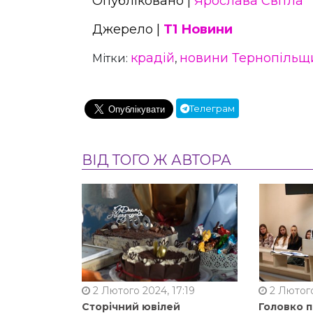
Опубліковано |
Ярослава Світла
Джерело |
Т1 Новини
крадій
новини Тернопільщ
Мітки:
,
Телеграм
ВІД ТОГО Ж АВТОРА
2 Лютого 2024, 17:19
2 Лютого
Сторічний ювілей
Головко 