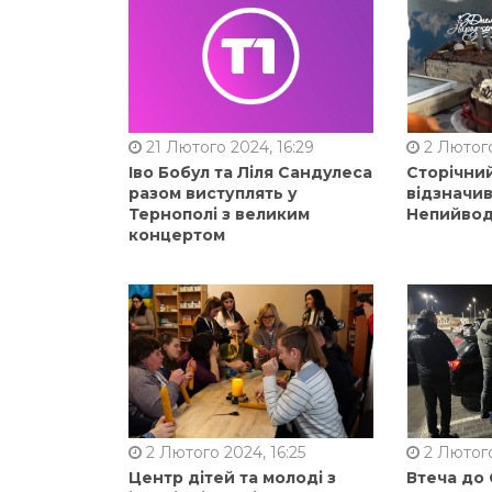
21 Лютого 2024, 16:29
2 Лютого
Іво Бобул та Ліля Сандулеса
Сторічни
разом виступлять у
відзначи
Тернополі з великим
Непийвод
концертом
2 Лютого 2024, 16:25
2 Лютого
Центр дітей та молоді з
Втеча до