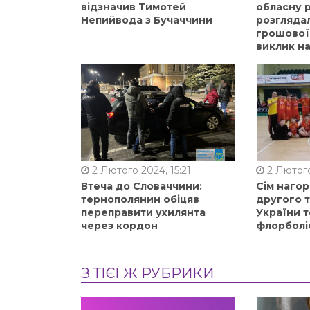
відзначив Тимотей
обласну р
Непийвода з Бучаччини
розгляда
грошової
виклик на
2 Лютого 2024, 15:21
2 Лютого
Втеча до Словаччини:
Сім нагор
тернополянин обіцяв
другого 
переправити ухилянта
України т
через кордон
флорболі
З ТІЄЇ Ж РУБРИКИ