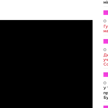
мі
Гу
м
Де
уч
Co
У
п
Б