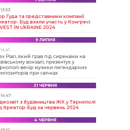
13:53
ор Гуда та представники компанії
еатор- Буд взяли участь у Конгресі
NVEST IN UKRAINE 2024
9 ЛИПНЯ
14:41
ex Pian, який грав під сиренами на
вівському вокзалі, презентує у
рнополі вечір музики легендарних
мпозиторів при свічках
21 ЧЕРВНЯ
14:47
деозвіт з будівництва ЖК у Тернополі
д Креатор-Буд за червень 2024
4 ЧЕРВНЯ