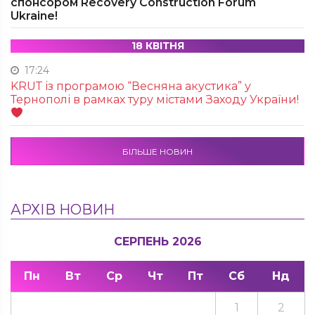
спонсором Recovery Construction Forum
Ukraine!
18 КВІТНЯ
17:24
KRUТ із програмою “Весняна акустика” у
Тернополі в рамках туру містами Заходу України!
БІЛЬШЕ НОВИН
АРХІВ НОВИН
СЕРПЕНЬ 2026
Пн
Вт
Ср
Чт
Пт
Сб
Нд
1
2