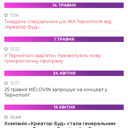
14 ТРАВНЯ
15:56
Тиждень спеціальних цін ЖК Тернополя від
«Креатор-Буд»
1 ТРАВНЯ
13:32
У Тернополі «вар’яти» презентують нову
гумористичну програму
24 КВІТНЯ
13:37
25 травня MÉLOVIN запрошує на концерт у
Тернополі!
19 КВІТНЯ
12:49
Компанія «Креатор-Буд» стала генеральним