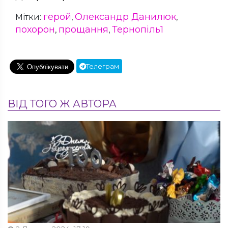
герой
Олександр Данилюк
Мітки:
,
,
похорон
прощання
Тернопіль1
,
,
Телеграм
ВІД ТОГО Ж АВТОРА