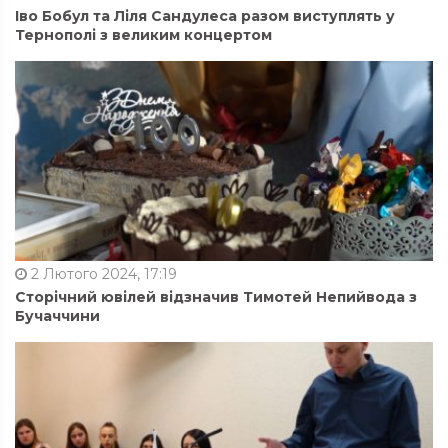
Іво Бобул та Ліля Сандулеса разом виступлять у
Тернополі з великим концертом
2 Лютого 2024, 17:19
Сторічний ювілей відзначив Тимотей Непийвода з
Бучаччини