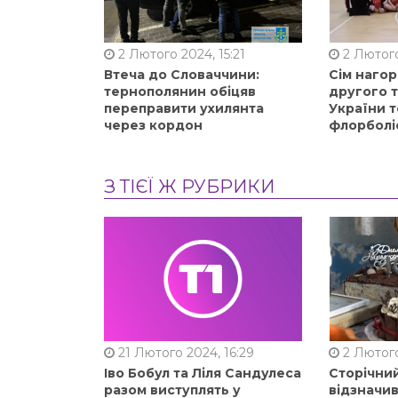
2 Лютого 2024, 15:21
2 Лютого
Втеча до Словаччини:
Сім нагор
тернополянин обіцяв
другого 
переправити ухилянта
України т
через кордон
флорболі
З ТІЄЇ Ж РУБРИКИ
21 Лютого 2024, 16:29
2 Лютого
Іво Бобул та Ліля Сандулеса
Сторічни
разом виступлять у
відзначи