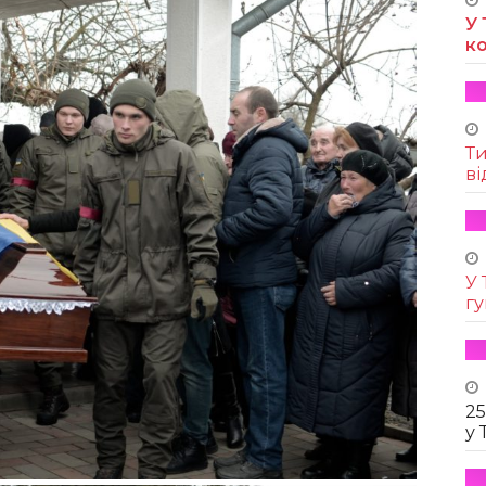
У 
к
Т
ві
У 
г
25
у 