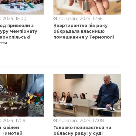
 2024, 15:00
2 Лютого 2024, 12:56
од привезли з
Квартирантка пів року
туру Чемпіонату
обкрадала власницю
ернопільські
помешкання у Тернополі
сти
 2024, 17:19
2 Лютого 2024, 17:08
й ювілей
Головко позивається на
в Тимотей
обласну раду: у суді