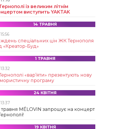
17:10
Тернополі із великим літнім
онцертом виступить YAKTAK
14 ТРАВНЯ
15:56
иждень спеціальних цін ЖК Тернополя
д «Креатор-Буд»
1 ТРАВНЯ
13:32
Тернополі «вар’яти» презентують нову
умористичну програму
24 КВІТНЯ
13:37
 травня MÉLOVIN запрошує на концерт
Тернополі!
19 КВІТНЯ