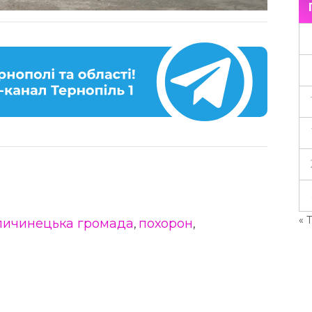
« 
пичинецька громада
похорон
,
,