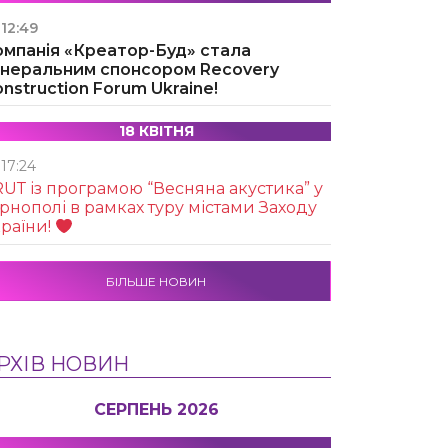
12:49
омпанія «Креатор-Буд» стала
енеральним спонсором Recovery
nstruction Forum Ukraine!
18 КВІТНЯ
17:24
UТ із програмою “Весняна акустика” у
рнополі в рамках туру містами Заходу
раїни!
БІЛЬШЕ НОВИН
РХІВ НОВИН
СЕРПЕНЬ 2026