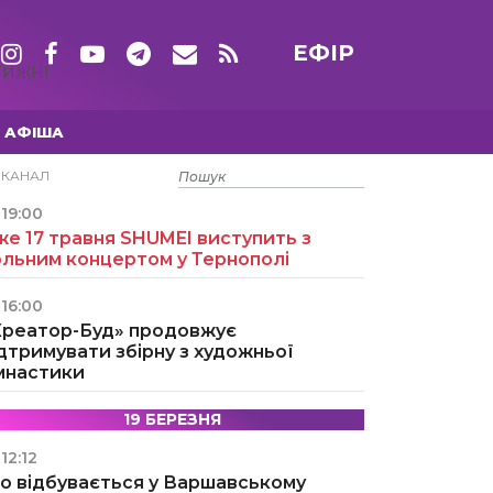
ЕФІР
ТИЖНІ
АФІША
15 ТРАВНЯ
ЕКАНАЛ
19:00
е 17 травня SHUMEI виступить з
ольним концертом у Тернополі
16:00
Креатор-Буд» продовжує
дтримувати збірну з художньої
імнастики
19 БЕРЕЗНЯ
12:12
о відбувається у Варшавському