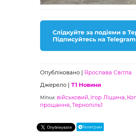
Опубліковано |
Ярослава Світла
Джерело |
Т1 Новини
військовий
Ігор Ліщина
Ко
Мітки:
,
,
прощання
Тернопіль1
,
Телеграм