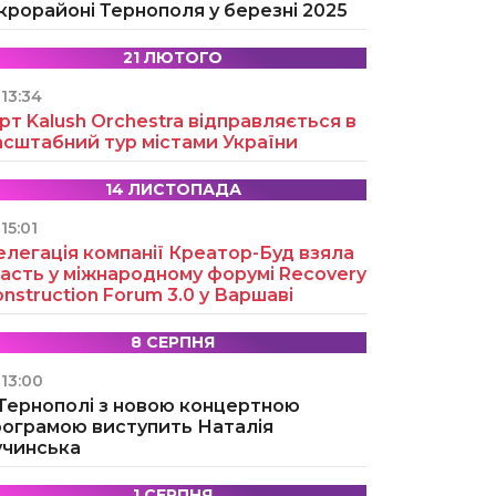
крорайоні Тернополя у березні 2025
21 ЛЮТОГО
13:34
рт Kalush Orchestra відправляється в
асштабний тур містами України
14 ЛИСТОПАДА
15:01
легація компанії Креатор-Буд взяла
асть у міжнародному форумі Recovery
nstruction Forum 3.0 у Варшаві
8 СЕРПНЯ
13:00
 Тернополі з новою концертною
рограмою виступить Наталія
учинська
1 СЕРПНЯ