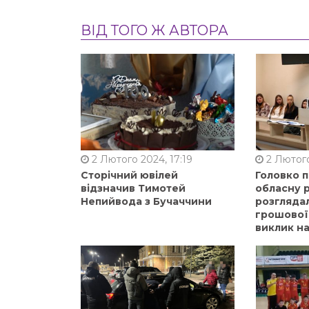
ВІД ТОГО Ж АВТОРА
2 Лютого 2024, 17:19
2 Лютого
Сторічний ювілей
Головко 
відзначив Тимотей
обласну р
Непийвода з Бучаччини
розгляда
грошової
виклик на