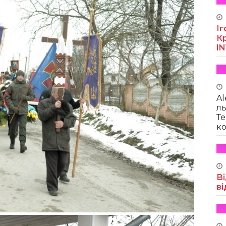
Іг
Кр
I
Al
ль
Те
ко
Ві
ві