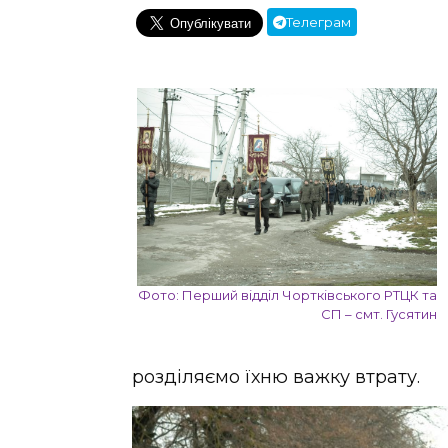
Телеграм
Фото: Перший відділ Чортківського РТЦК та
СП – смт. Гусятин
розділяємо їхню важку втрату.