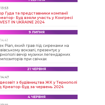
13:53
ор Гуда та представники компанії
еатор- Буд взяли участь у Конгресі
NVEST IN UKRAINE 2024
9 ЛИПНЯ
14:41
ex Pian, який грав під сиренами на
вівському вокзалі, презентує у
рнополі вечір музики легендарних
мпозиторів при свічках
21 ЧЕРВНЯ
14:47
деозвіт з будівництва ЖК у Тернополі
д Креатор-Буд за червень 2024
4 ЧЕРВНЯ