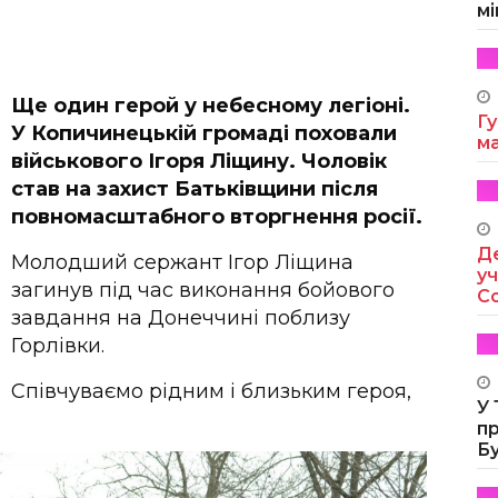
мі
Ще один герой у небесному легіоні.
Гу
У Копичинецькій громаді поховали
м
військового Ігоря Ліщину. Чоловік
став на захист Батьківщини після
повномасштабного вторгнення росії.
Де
Молодший сержант Ігор Ліщина
уч
загинув під час виконання бойового
Co
завдання на Донеччині поблизу
Горлівки.
Співчуваємо рідним і близьким героя,
У
п
Б