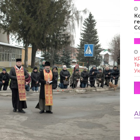
К
г
Co
KR
Те
Ук
А