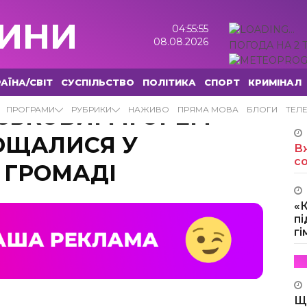
ИНИ
04:55:56
08.08.2026
ПОГОДА НА 2 
АЇНА/СВІТ
СУСПІЛЬСТВО
ПОЛІТИКА
СПОРТ
КРИМІНАЛ
ЙСЬКОВИМ ІГОРЕМ
ПРОГРАМИ
РУБРИКИ
НАЖИВО
ПРЯМА МОВА
БЛОГИ
ТЕЛ
ОЩАЛИСЯ У
Вж
с
 ГРОМАДІ
«
пі
г
Щ