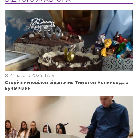
2 Лютого 2024, 17:19
Сторічний ювілей відзначив Тимотей Непийвода з
Бучаччини