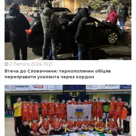
2 Лютого 2024, 15:21
Втеча до Словаччини: тернополянин обіцяв
переправити ухилянта через кордон