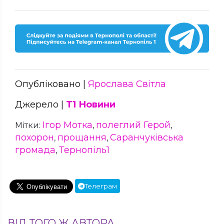
Опубліковано |
Ярослава Світла
Джерело |
Т1 Новини
Ігор Мотка
полеглий Герой
Мітки:
,
,
похорон
прощання
Саранчуківська
,
,
громада
Тернопіль1
,
Телеграм
ВІД ТОГО Ж АВТОРА