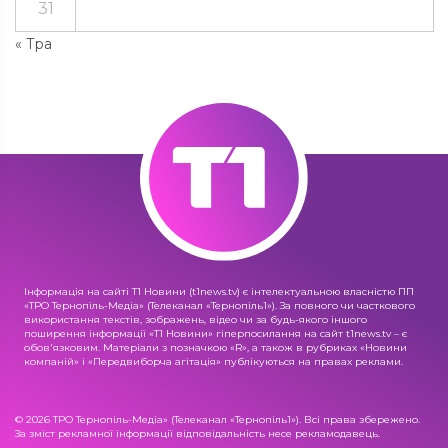
31
« Тра
Інформація на сайті Т1 Новини (t1news.tv) є інтелектуальною власністю ПП
«ТРО Тернопіль-Медіа» (Телеканал «Тернопіль1»). За повного чи часткового
використання текстів, зображень, відео чи за будь-якого іншого
поширення інформації «Т1 Новини» гіперпосилання на сайт t1news.tv – є
обов'язковим. Матеріали з позначкою «R», а також в рубриках «Новини
компаній» і «Передвиборча агітація» публікуються на правах реклами.
© 2026 ТРО Тернопіль-Медіа» (Телеканал «Тернопіль1»). Всі права збережено.
За зміст рекламної інформації відповідальність несе рекламодавець.