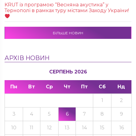
KRUТ із програмою “Весняна акустика” у
Тернополі в рамках туру містами Заходу України!
БІЛЬШЕ НОВИН
АРХІВ НОВИН
СЕРПЕНЬ 2026
Пн
Вт
Ср
Чт
Пт
Сб
Нд
1
2
3
4
5
6
7
8
9
10
11
12
13
14
15
16