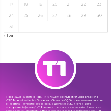
17
18
19
20
21
22
23
24
25
26
27
28
29
30
31
« Тра
Інформація на сайті Т1 Новини (t1news.tv) є інтелектуальною власністю ПП
«ТРО Тернопіль-Медіа» (Телеканал «Тернопіль1»). За повного чи часткового
використання текстів, зображень, відео чи за будь-якого іншого
поширення інформації «Т1 Новини» гіперпосилання на сайт t1news.tv – є
обов'язковим. Матеріали з позначкою «R», а також в рубриках «Новини