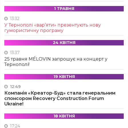
1 ТРАВНЯ
13:32
У Тернополі «вар’яти» презентують нову
гумористичну програму
24 КВІТНЯ
13:37
25 травня MÉLOVIN запрошує на концерт у
Тернополі!
19 КВІТНЯ
12:49
Компанія «Креатор-Буд» стала генеральним
спонсором Recovery Construction Forum
Ukraine!
18 КВІТНЯ
17:24