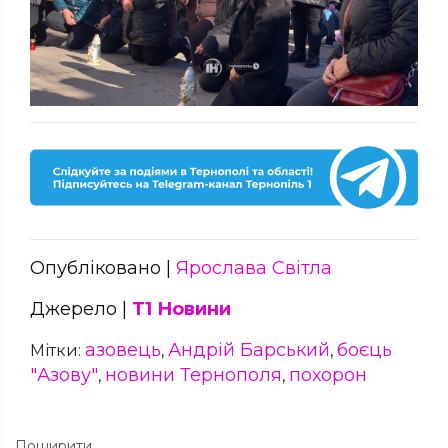
Опубліковано |
Ярослава Світла
Джерело |
Т1 Новини
азовець
Андрій Барський
боєць
Мітки:
,
,
"Азову"
новини Тернополя
похорон
,
,
Поширити