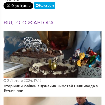
Телеграм
ВІД ТОГО Ж АВТОРА
2 Лютого 2024, 17:19
Сторічний ювілей відзначив Тимотей Непийвода з
Бучаччини