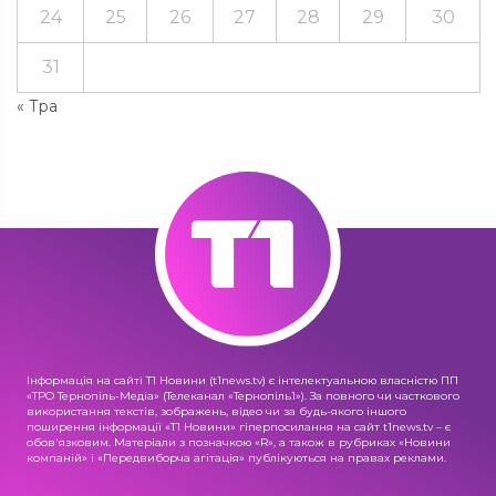
24
25
26
27
28
29
30
31
« Тра
Інформація на сайті Т1 Новини (t1news.tv) є інтелектуальною власністю ПП
«ТРО Тернопіль-Медіа» (Телеканал «Тернопіль1»). За повного чи часткового
використання текстів, зображень, відео чи за будь-якого іншого
поширення інформації «Т1 Новини» гіперпосилання на сайт t1news.tv – є
обов'язковим. Матеріали з позначкою «R», а також в рубриках «Новини
компаній» і «Передвиборча агітація» публікуються на правах реклами.