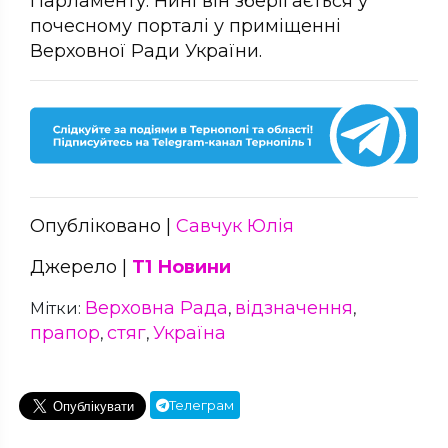
Парламенту. Нині він зберігається у
почесному порталі у приміщенні
Верховної Ради України.
Опубліковано |
Савчук Юлія
Джерело |
Т1 Новини
Верховна Рада
відзначення
Мітки:
,
,
прапор
стяг
Україна
,
,
Телеграм