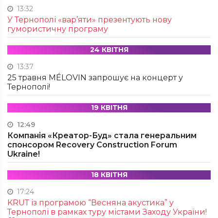
13:32
У Тернополі «вар’яти» презентують нову
гумористичну програму
24 КВІТНЯ
13:37
25 травня MÉLOVIN запрошує на концерт у
Тернополі!
19 КВІТНЯ
12:49
Компанія «Креатор-Буд» стала генеральним
спонсором Recovery Construction Forum
Ukraine!
18 КВІТНЯ
17:24
KRUТ із програмою “Весняна акустика” у
Тернополі в рамках туру містами Заходу України!