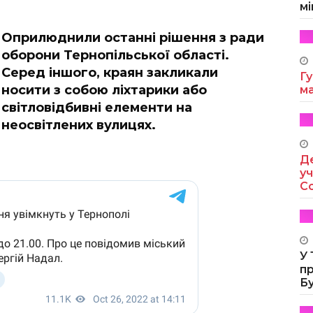
мі
Оприлюднили останні рішення з ради
оборони Тернопільської області.
Серед іншого, краян закликали
Гу
носити з собою ліхтарики або
м
світловідбивні елементи на
неосвітлених вулицях.
Де
уч
Co
У
п
Б