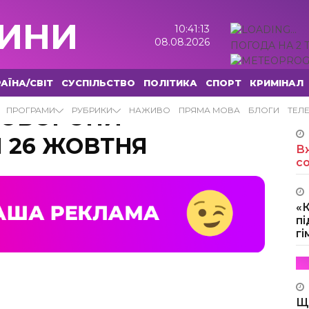
ИНИ
10:41:15
08.08.2026
ПОГОДА НА 2 
АЇНА/СВІТ
СУСПІЛЬСТВО
ПОЛІТИКА
СПОРТ
КРИМІНАЛ
 ОБОРОНИ
ПРОГРАМИ
РУБРИКИ
НАЖИВО
ПРЯМА МОВА
БЛОГИ
ТЕЛ
 26 ЖОВТНЯ
Вж
с
«
пі
г
Щ