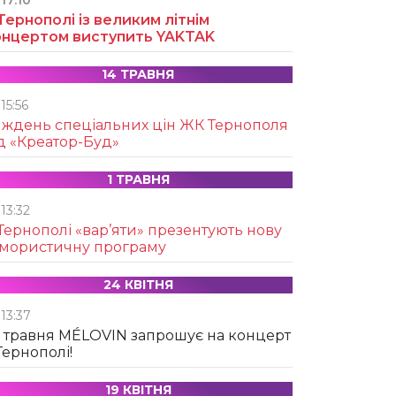
17:10
Тернополі із великим літнім
онцертом виступить YAKTAK
14 ТРАВНЯ
15:56
иждень спеціальних цін ЖК Тернополя
д «Креатор-Буд»
1 ТРАВНЯ
13:32
Тернополі «вар’яти» презентують нову
умористичну програму
24 КВІТНЯ
13:37
 травня MÉLOVIN запрошує на концерт
Тернополі!
19 КВІТНЯ