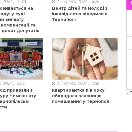
 2024, 17:08
2 Лютого 2024, 16:25
позивається на
Центр дітей та молоді з
аду: у суді
інвалідністю відкрили в
ли виплату
Тернополі
 компенсації та
 допит депутатів
 2024, 15:00
2 Лютого 2024, 12:56
од привезли з
Квартирантка пів року
« 
туру Чемпіонату
обкрадала власницю
ернопільські
помешкання у Тернополі
сти