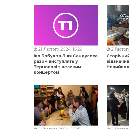
21 Лютого 2024, 16:29
2 Лютого
Іво Бобул та Ліля Сандулеса
Сторічни
разом виступлять у
відзначи
Тернополі з великим
Непийвод
концертом