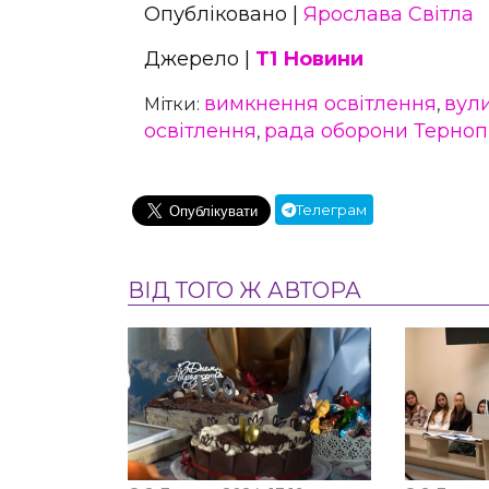
Опубліковано |
Ярослава Світла
Джерело |
Т1 Новини
вимкнення освітлення
вул
Мітки:
,
освітлення
рада оборони Терно
,
Телеграм
ВІД ТОГО Ж АВТОРА