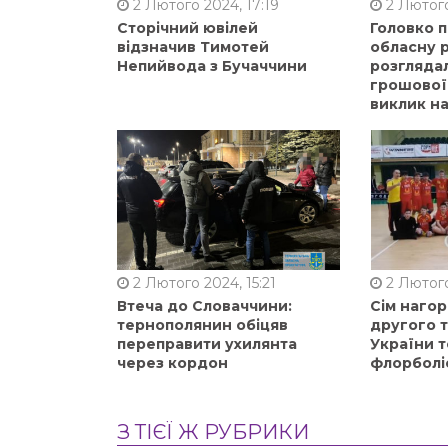
2 Лютого 2024, 17:19
2 Лютого
Сторічний ювілей
Головко 
відзначив Тимотей
обласну р
Непийвода з Бучаччини
розгляда
грошової
виклик на
2 Лютого 2024, 15:21
2 Лютого
Втеча до Словаччини:
Сім нагор
тернополянин обіцяв
другого 
переправити ухилянта
України т
через кордон
флорболі
З ТІЄЇ Ж РУБРИКИ