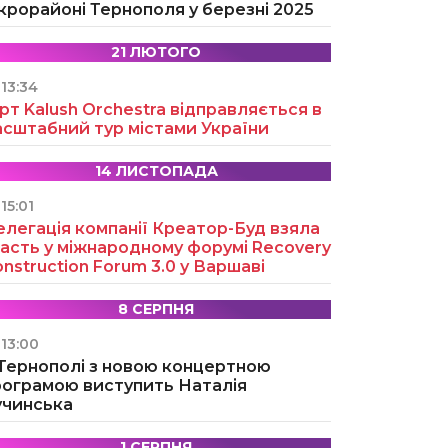
крорайоні Тернополя у березні 2025
21 ЛЮТОГО
13:34
рт Kalush Orchestra відправляється в
асштабний тур містами України
14 ЛИСТОПАДА
15:01
легація компанії Креатор-Буд взяла
асть у міжнародному форумі Recovery
nstruction Forum 3.0 у Варшаві
8 СЕРПНЯ
13:00
 Тернополі з новою концертною
рограмою виступить Наталія
учинська
1 СЕРПНЯ