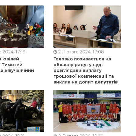
 2024, 17:19
2 Лютого 2024, 17:08
й ювілей
Головко позивається на
в Тимотей
обласну раду: у суді
а з Бучаччини
розглядали виплату
грошової компенсації та
виклик на допит депутатів