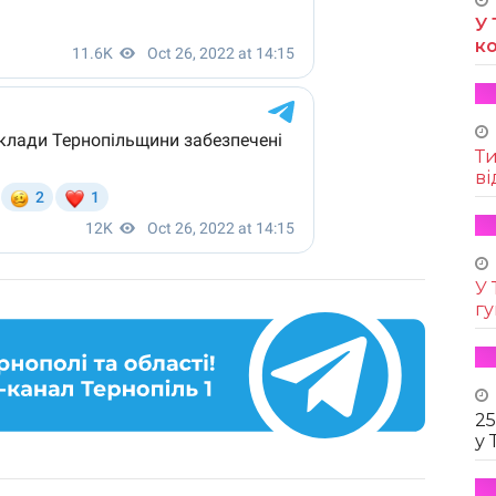
У 
к
Т
ві
У 
г
25
у 