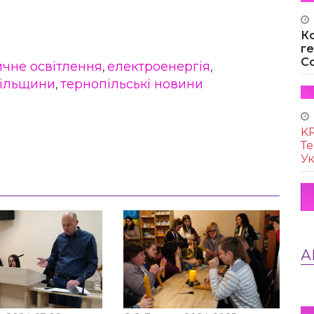
К
г
Co
ичне освітлення
електроенергія
,
,
пільщини
тернопільські новини
,
KR
Те
Ук
А