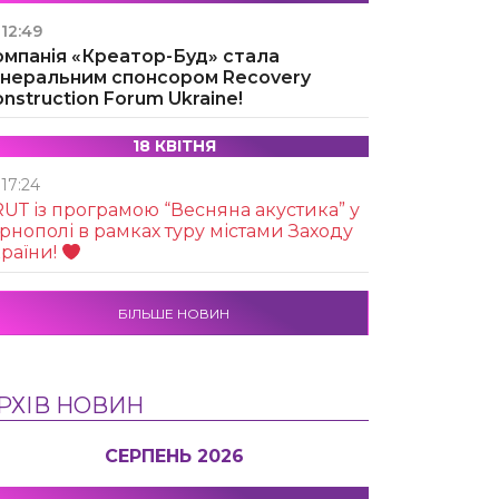
12:49
омпанія «Креатор-Буд» стала
енеральним спонсором Recovery
nstruction Forum Ukraine!
18 КВІТНЯ
17:24
UТ із програмою “Весняна акустика” у
рнополі в рамках туру містами Заходу
раїни!
БІЛЬШЕ НОВИН
РХІВ НОВИН
СЕРПЕНЬ 2026