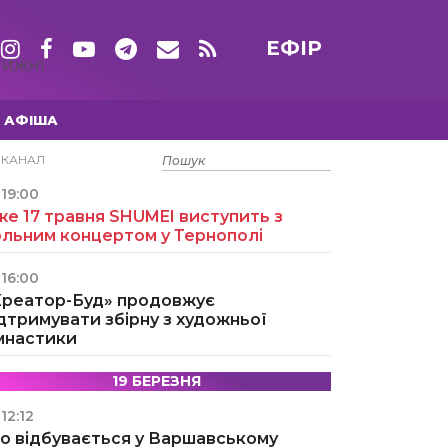
ЕФІР
ТИЖНІ
АФІША
15 ТРАВНЯ
ЕКАНАЛ
19:00
е 17 травня SHUMEI виступить з
ольним концертом у Тернополі
16:00
Креатор-Буд» продовжує
дтримувати збірну з художньої
імнастики
19 БЕРЕЗНЯ
12:12
о відбувається у Варшавському