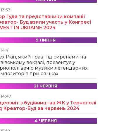
13:53
ор Гуда та представники компанії
еатор- Буд взяли участь у Конгресі
NVEST IN UKRAINE 2024
9 ЛИПНЯ
14:41
ex Pian, який грав під сиренами на
вівському вокзалі, презентує у
рнополі вечір музики легендарних
мпозиторів при свічках
21 ЧЕРВНЯ
14:47
деозвіт з будівництва ЖК у Тернополі
д Креатор-Буд за червень 2024
4 ЧЕРВНЯ