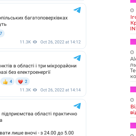
Іг
Кр
I
Al
ль
Те
ко
Ві
ві