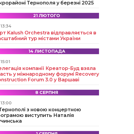
крорайоні Тернополя у березні 2025
21 ЛЮТОГО
13:34
рт Kalush Orchestra відправляється в
асштабний тур містами України
14 ЛИСТОПАДА
15:01
легація компанії Креатор-Буд взяла
асть у міжнародному форумі Recovery
nstruction Forum 3.0 у Варшаві
8 СЕРПНЯ
13:00
 Тернополі з новою концертною
рограмою виступить Наталія
учинська
1 СЕРПНЯ