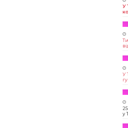
У 
к
Т
ві
У 
г
25
у 