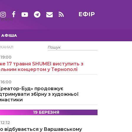
ЕФІР
ТИЖНІ
АФІША
15 ТРАВНЯ
ЕКАНАЛ
19:00
е 17 травня SHUMEI виступить з
ольним концертом у Тернополі
16:00
Креатор-Буд» продовжує
дтримувати збірну з художньої
імнастики
19 БЕРЕЗНЯ
12:12
о відбувається у Варшавському