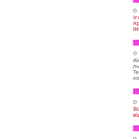
Іг
Кр
I
Al
ль
Те
ко
Ві
ві