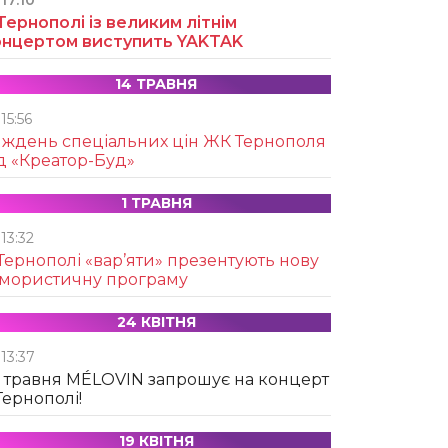
17:10
Тернополі із великим літнім
онцертом виступить YAKTAK
14 ТРАВНЯ
15:56
иждень спеціальних цін ЖК Тернополя
д «Креатор-Буд»
1 ТРАВНЯ
13:32
Тернополі «вар’яти» презентують нову
умористичну програму
24 КВІТНЯ
13:37
 травня MÉLOVIN запрошує на концерт
Тернополі!
19 КВІТНЯ