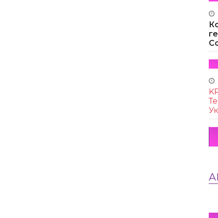
К
г
Co
KR
Те
Ук
А