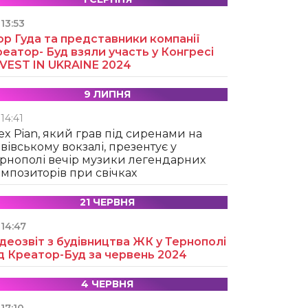
13:53
ор Гуда та представники компанії
еатор- Буд взяли участь у Конгресі
NVEST IN UKRAINE 2024
9 ЛИПНЯ
14:41
ex Pian, який грав під сиренами на
вівському вокзалі, презентує у
рнополі вечір музики легендарних
мпозиторів при свічках
21 ЧЕРВНЯ
14:47
деозвіт з будівництва ЖК у Тернополі
д Креатор-Буд за червень 2024
4 ЧЕРВНЯ