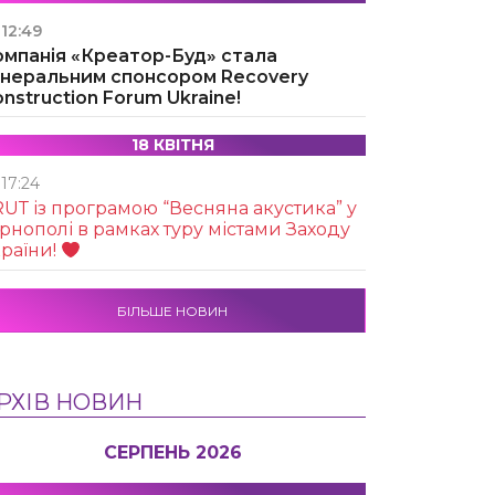
12:49
омпанія «Креатор-Буд» стала
енеральним спонсором Recovery
nstruction Forum Ukraine!
18 КВІТНЯ
17:24
UТ із програмою “Весняна акустика” у
рнополі в рамках туру містами Заходу
раїни!
БІЛЬШЕ НОВИН
РХІВ НОВИН
СЕРПЕНЬ 2026