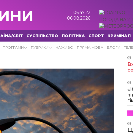
ИНИ
06:47:23
06.08.2026
ПОГОДА НА 2 
АЇНА/СВІТ
СУСПІЛЬСТВО
ПОЛІТИКА
СПОРТ
КРИМІНАЛ
ИНИ
ПРОГРАМИ
РУБРИКИ
НАЖИВО
ПРЯМА МОВА
БЛОГИ
ТЕЛ
Вж
с
«
пі
г
Щ