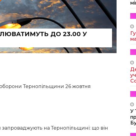
мі
ТЛЮВАТИМУТЬ ДО 23.00 У
Гу
м
Де
уч
Co
 оборони Тернопільщини 26 жовтня
У
п
Б
запроваджують на Тернопільщині: що він