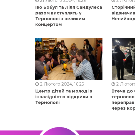
21 Лютого 2024, 16:29
2 Лютого
Іво Бобул та Ліля Сандулеса
Сторічни
разом виступлять у
відзначи
Тернополі з великим
Непийвод
концертом
2 Лютого 2024, 16:25
2 Лютого
Центр дітей та молоді з
Втеча до
інвалідністю відкрили в
тернопол
Тернополі
переправ
через ко