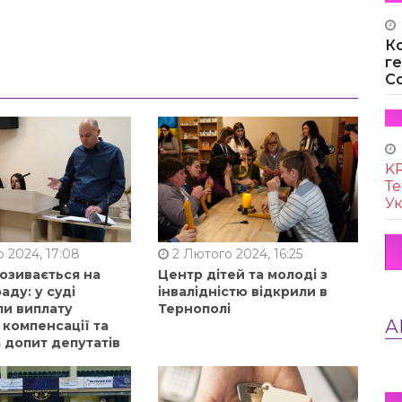
К
г
Co
KR
Те
Ук
 2024, 17:08
2 Лютого 2024, 16:25
позивається на
Центр дітей та молоді з
аду: у суді
інвалідністю відкрили в
ли виплату
Тернополі
А
 компенсації та
 допит депутатів