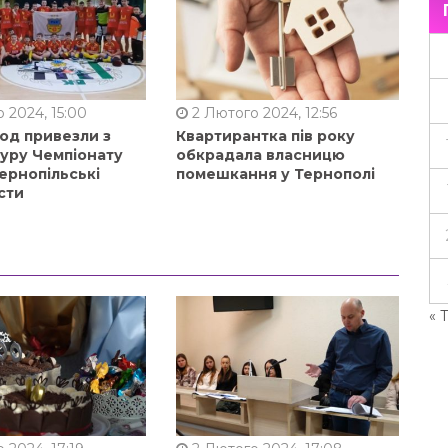
 2024, 15:00
2 Лютого 2024, 12:56
од привезли з
Квартирантка пів року
туру Чемпіонату
обкрадала власницю
ернопільські
помешкання у Тернополі
сти
« 