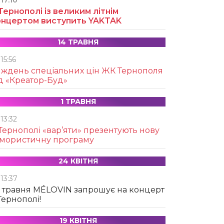
17:10
Тернополі із великим літнім
онцертом виступить YAKTAK
14 ТРАВНЯ
15:56
иждень спеціальних цін ЖК Тернополя
д «Креатор-Буд»
1 ТРАВНЯ
13:32
Тернополі «вар’яти» презентують нову
умористичну програму
24 КВІТНЯ
13:37
 травня MÉLOVIN запрошує на концерт
Тернополі!
19 КВІТНЯ