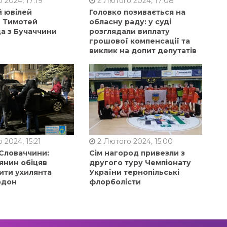
 2024, 17:19
2 Лютого 2024, 17:08
й ювілей
Головко позивається на
в Тимотей
обласну раду: у суді
а з Бучаччини
розглядали виплату
грошової компенсації та
виклик на допит депутатів
 2024, 15:21
2 Лютого 2024, 15:00
 Словаччини:
Сім нагород привезли з
янин обіцяв
другого туру Чемпіонату
ити ухилянта
України тернопільські
рдон
флорболісти