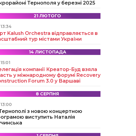
крорайоні Тернополя у березні 2025
21 ЛЮТОГО
13:34
рт Kalush Orchestra відправляється в
асштабний тур містами України
14 ЛИСТОПАДА
15:01
легація компанії Креатор-Буд взяла
асть у міжнародному форумі Recovery
nstruction Forum 3.0 у Варшаві
8 СЕРПНЯ
13:00
 Тернополі з новою концертною
рограмою виступить Наталія
учинська
1 СЕРПНЯ