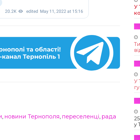
У 
к
Т
ві
У 
г
и
новини Тернополя
переселенці
рада
,
,
,
25
у 