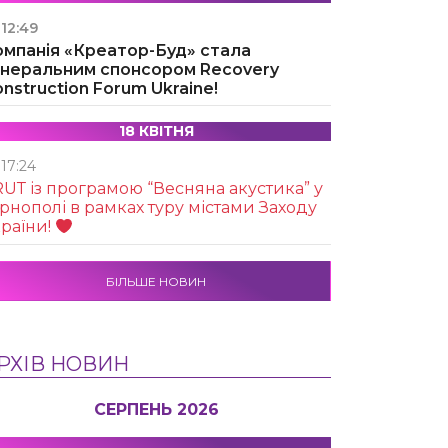
12:49
омпанія «Креатор-Буд» стала
енеральним спонсором Recovery
nstruction Forum Ukraine!
18 КВІТНЯ
17:24
UТ із програмою “Весняна акустика” у
рнополі в рамках туру містами Заходу
раїни!
БІЛЬШЕ НОВИН
РХІВ НОВИН
СЕРПЕНЬ 2026