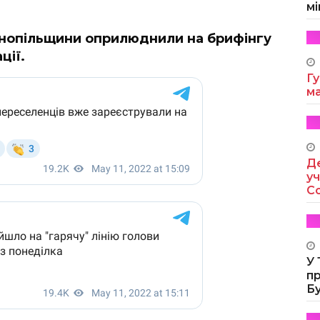
мі
рнопільщини оприлюднили на брифінгу
ції.
Гу
м
Де
уч
Co
У
п
Б