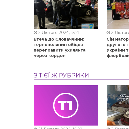
2 Лютого 2024, 15:21
2 Лютого
Втеча до Словаччини:
Сім нагор
тернополянин обіцяв
другого 
переправити ухилянта
України т
через кордон
флорболі
З ТІЄЇ Ж РУБРИКИ