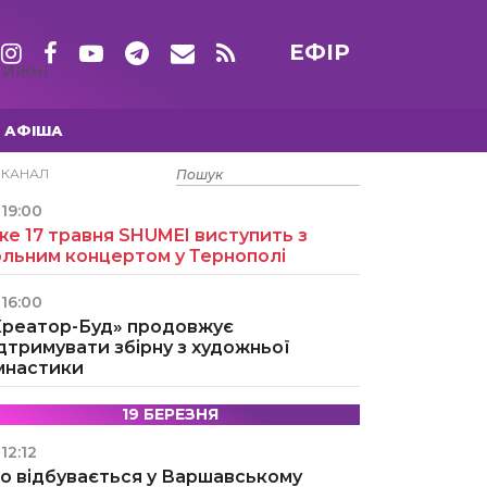
ЕФІР
ТИЖНІ
АФІША
15 ТРАВНЯ
ЕКАНАЛ
19:00
е 17 травня SHUMEI виступить з
ольним концертом у Тернополі
16:00
Креатор-Буд» продовжує
дтримувати збірну з художньої
імнастики
19 БЕРЕЗНЯ
12:12
о відбувається у Варшавському