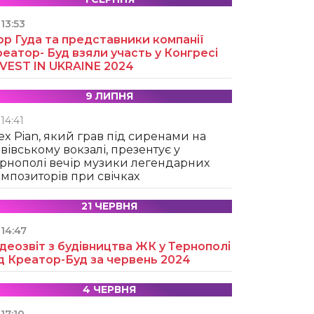
13:53
ор Гуда та представники компанії
еатор- Буд взяли участь у Конгресі
NVEST IN UKRAINE 2024
9 ЛИПНЯ
14:41
ex Pian, який грав під сиренами на
вівському вокзалі, презентує у
рнополі вечір музики легендарних
мпозиторів при свічках
21 ЧЕРВНЯ
14:47
деозвіт з будівництва ЖК у Тернополі
д Креатор-Буд за червень 2024
4 ЧЕРВНЯ