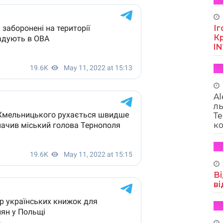
Іг
Кр
I
Al
ль
Те
ко
Ві
ві