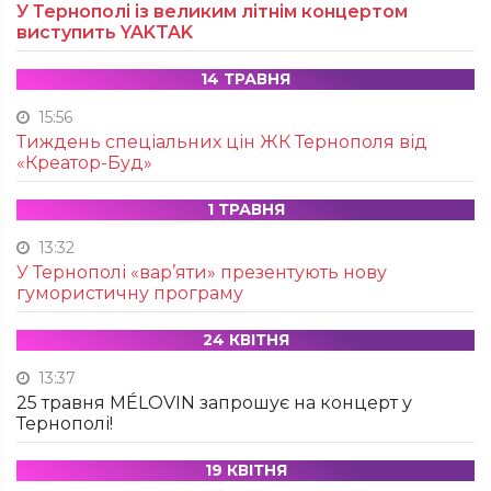
У Тернополі із великим літнім концертом
виступить YAKTAK
14 ТРАВНЯ
15:56
Тиждень спеціальних цін ЖК Тернополя від
«Креатор-Буд»
1 ТРАВНЯ
13:32
У Тернополі «вар’яти» презентують нову
гумористичну програму
24 КВІТНЯ
13:37
25 травня MÉLOVIN запрошує на концерт у
Тернополі!
19 КВІТНЯ