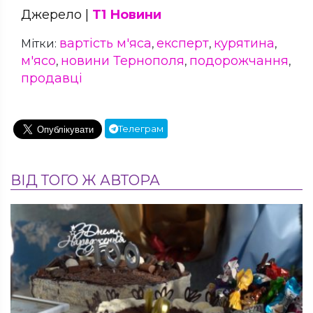
Джерело |
Т1 Новини
вартість м'яса
експерт
курятина
Мітки:
,
,
,
м'ясо
новини Тернополя
подорожчання
,
,
,
продавці
Телеграм
ВІД ТОГО Ж АВТОРА