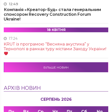
12:49
Компанія «Креатор-Буд» стала генеральним
спонсором Recovery Construction Forum
Ukraine!
18 КВІТНЯ
17:24
KRUТ із програмою “Весняна акустика” у
Тернополі в рамках туру містами Заходу України!
БІЛЬШЕ НОВИН
АРХІВ НОВИН
СЕРПЕНЬ 2026
Пн
Вт
Ср
Чт
Пт
Сб
Нд