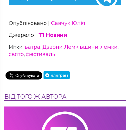
Опубліковано |
Савчук Юлія
Джерело |
Т1 Новини
ватра
Дзвони Лемківщини
лемки
Мітки:
,
,
,
свято
фестиваль
,
Телеграм
ВІД ТОГО Ж АВТОРА