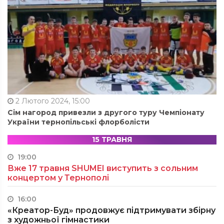
2 Лютого 2024, 15:00
Сім нагород привезли з другого туру Чемпіонату
України тернопільські флорболісти
15 ТРАВНЯ
19:00
Вже 17 травня SHUMEI виступить з сольним
концертом у Тернополі
16:00
«Креатор-Буд» продовжує підтримувати збірну
з художньої гімнастики