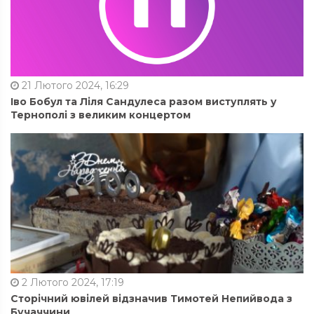
21 Лютого 2024, 16:29
Іво Бобул та Ліля Сандулеса разом виступлять у
Тернополі з великим концертом
2 Лютого 2024, 17:19
Сторічний ювілей відзначив Тимотей Непийвода з
Бучаччини