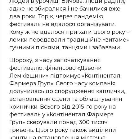
людей в урочищі Бичова. Люди раділи,
адже не збиралися і не бачилися вже
два роки. Торік, через пандемію,
фестиваль не вдалося організувати.
Кому ж не вдалося приїхати цього року –
лемки передавали традиційне «витаме»
гучними піснями, танцями і забавами.
Щороку, з часу започаткування
фестивалю, фінансово «Дзвони
Лемківщини» підтримує «Контінентал
Фармерз Груп». Свого часу компанія
долучилась до спорудження каплички,
встановлення сцени та облаштування
кринички. Всього від 2015-го року на
фестиваль у «Контінентал Фармерз
Груп» скерували понад 300 тисяч
гривень. Цього року також виділили
кошти на встановлення містечка