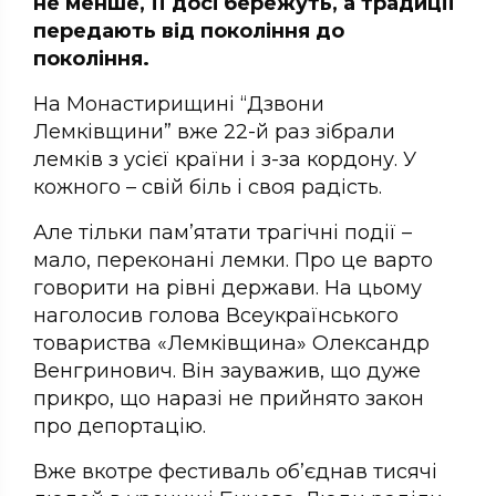
не менше, її досі бережуть, а традиції
передають від покоління до
покоління.
На Монастирищині “Дзвони
Лемківщини” вже 22-й раз зібрали
лемків з усієї країни і з-за кордону. У
кожного – свій біль і своя радість.
Але тільки пам’ятати трагічні події –
мало, переконані лемки. Про це варто
говорити на рівні держави. На цьому
наголосив голова Всеукраїнського
товариства «Лемківщина» Олександр
Венгринович. Він зауважив, що дуже
прикро, що наразі не прийнято закон
про депортацію.
Вже вкотре фестиваль об’єднав тисячі