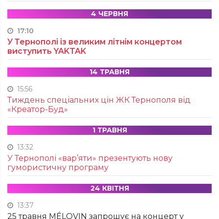
4 ЧЕРВНЯ
17:10
У Тернополі із великим літнім концертом
виступить YAKTAK
14 ТРАВНЯ
15:56
Тиждень спеціальних цін ЖК Тернополя від
«Креатор-Буд»
1 ТРАВНЯ
13:32
У Тернополі «вар’яти» презентують нову
гумористичну програму
24 КВІТНЯ
13:37
25 травня MÉLOVIN запрошує на концерт у