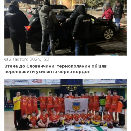
2 Лютого 2024, 15:21
Втеча до Словаччини: тернополянин обіцяв
переправити ухилянта через кордон