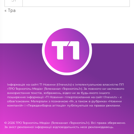
« Тра
Інформація на сайті Т1 Новини (t1news.tv) є інтелектуальною власністю ПП
«ТРО Тернопіль-Медіа» (Телеканал «Тернопіль1»). За повного чи часткового
використання текстів, зображень, відео чи за будь-якого іншого
поширення інформації «Т1 Новини» гіперпосилання на сайт t1news.tv – є
обов'язковим. Матеріали з позначкою «R», а також в рубриках «Новини
компаній» і «Передвиборча агітація» публікуються на правах реклами.
© 2026 ТРО Тернопіль-Медіа» (Телеканал «Тернопіль1»). Всі права збережено.
За зміст рекламної інформації відповідальність несе рекламодавець.