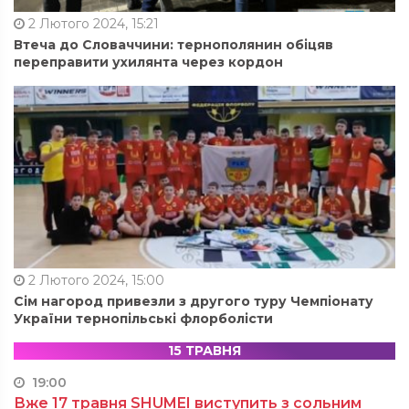
2 Лютого 2024, 15:21
Втеча до Словаччини: тернополянин обіцяв
переправити ухилянта через кордон
2 Лютого 2024, 15:00
Сім нагород привезли з другого туру Чемпіонату
України тернопільські флорболісти
15 ТРАВНЯ
19:00
Вже 17 травня SHUMEI виступить з сольним