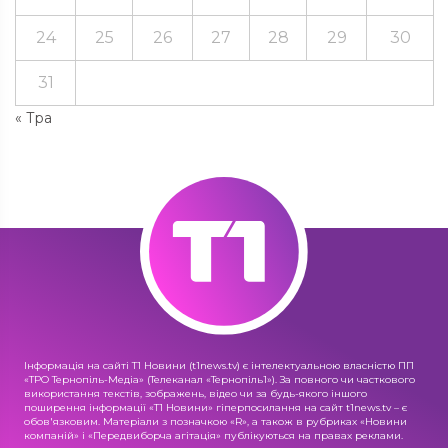
24
25
26
27
28
29
30
31
« Тра
Інформація на сайті Т1 Новини (t1news.tv) є інтелектуальною власністю ПП
«ТРО Тернопіль-Медіа» (Телеканал «Тернопіль1»). За повного чи часткового
використання текстів, зображень, відео чи за будь-якого іншого
поширення інформації «Т1 Новини» гіперпосилання на сайт t1news.tv – є
обов'язковим. Матеріали з позначкою «R», а також в рубриках «Новини
компаній» і «Передвиборча агітація» публікуються на правах реклами.