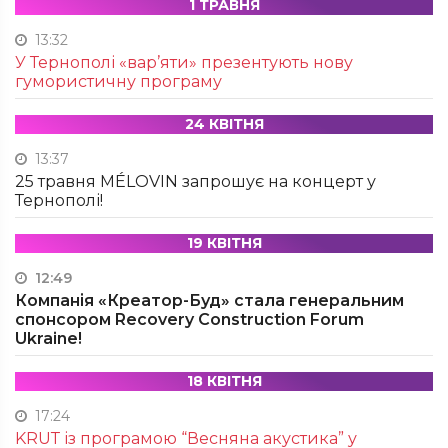
1 ТРАВНЯ
13:32
У Тернополі «вар’яти» презентують нову
гумористичну програму
24 КВІТНЯ
13:37
25 травня MÉLOVIN запрошує на концерт у
Тернополі!
19 КВІТНЯ
12:49
Компанія «Креатор-Буд» стала генеральним
спонсором Recovery Construction Forum
Ukraine!
18 КВІТНЯ
17:24
KRUТ із програмою “Весняна акустика” у