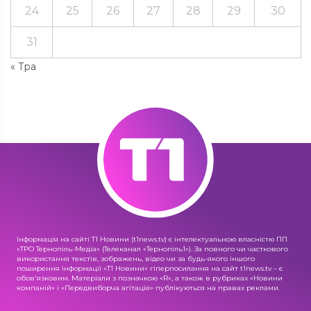
24
25
26
27
28
29
30
31
« Тра
Інформація на сайті Т1 Новини (t1news.tv) є інтелектуальною власністю ПП
«ТРО Тернопіль-Медіа» (Телеканал «Тернопіль1»). За повного чи часткового
використання текстів, зображень, відео чи за будь-якого іншого
поширення інформації «Т1 Новини» гіперпосилання на сайт t1news.tv – є
обов'язковим. Матеріали з позначкою «R», а також в рубриках «Новини
компаній» і «Передвиборча агітація» публікуються на правах реклами.