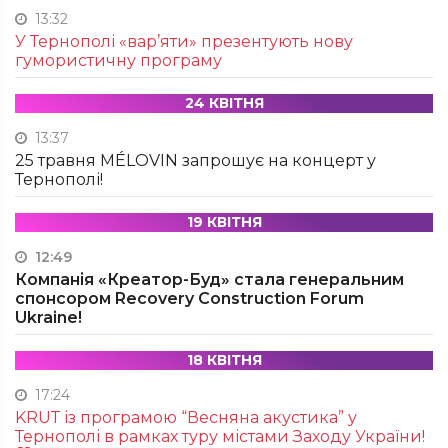
13:32
У Тернополі «вар’яти» презентують нову
гумористичну програму
24 КВІТНЯ
13:37
25 травня MÉLOVIN запрошує на концерт у
Тернополі!
19 КВІТНЯ
12:49
Компанія «Креатор-Буд» стала генеральним
спонсором Recovery Construction Forum
Ukraine!
18 КВІТНЯ
17:24
KRUТ із програмою “Весняна акустика” у
Тернополі в рамках туру містами Заходу України!