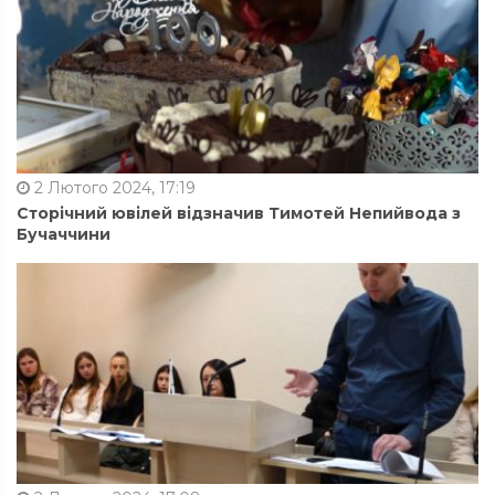
2 Лютого 2024, 17:19
Сторічний ювілей відзначив Тимотей Непийвода з
Бучаччини