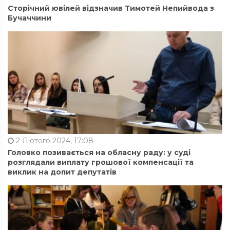
Сторічний ювілей відзначив Тимотей Непийвода з
Бучаччини
2 Лютого 2024, 17:08
Головко позивається на обласну раду: у суді
розглядали виплату грошової компенсації та
виклик на допит депутатів