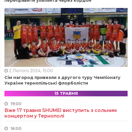
переправити ухилянта через кордон
2 Лютого 2024, 15:00
Сім нагород привезли з другого туру Чемпіонату
України тернопільські флорболісти
15 ТРАВНЯ
19:00
Вже 17 травня SHUMEI виступить з сольним
концертом у Тернополі
16:00