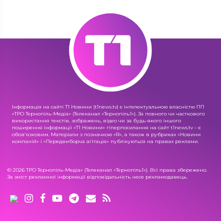
Інформація на сайті Т1 Новини (t1news.tv) є інтелектуальною власністю ПП
«ТРО Тернопіль-Медіа» (Телеканал «Тернопіль1»). За повного чи часткового
використання текстів, зображень, відео чи за будь-якого іншого
поширення інформації «Т1 Новини» гіперпосилання на сайт t1news.tv – є
обов'язковим. Матеріали з позначкою «R», а також в рубриках «Новини
компаній» і «Передвиборча агітація» публікуються на правах реклами.
© 2026 ТРО Тернопіль-Медіа» (Телеканал «Тернопіль1»). Всі права збережено.
За зміст рекламної інформації відповідальність несе рекламодавець.