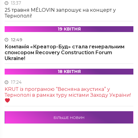
13:37
25 травня MÉLOVIN запрошує на концерт у
Тернополі!
19 КВІТНЯ
12:49
Компанія «Креатор-Буд» стала генеральним
спонсором Recovery Construction Forum
Ukraine!
18 КВІТНЯ
17:24
KRUТ із програмою “Весняна акустика” у
Тернополі в рамках туру містами Заходу України!
БІЛЬШЕ НОВИН