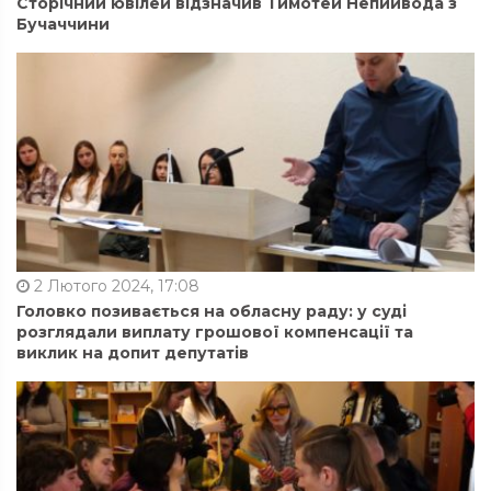
Сторічний ювілей відзначив Тимотей Непийвода з
Бучаччини
2 Лютого 2024, 17:08
Головко позивається на обласну раду: у суді
розглядали виплату грошової компенсації та
виклик на допит депутатів