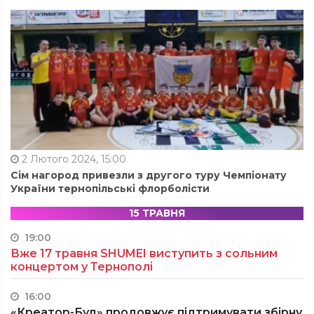
2 Лютого 2024, 15:00
Сім нагород привезли з другого туру Чемпіонату
України тернопільські флорболісти
15 ТРАВНЯ
19:00
Вже 17 травня SHUMEI виступить з сольним
концертом у Тернополі
16:00
«Креатор-Буд» продовжує підтримувати збірну