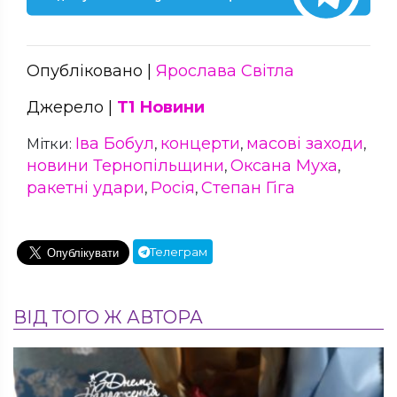
Опубліковано |
Ярослава Світла
Джерело |
Т1 Новини
Іва Бобул
концерти
масові заходи
Мітки:
,
,
,
новини Тернопільщини
Оксана Муха
,
,
ракетні удари
Росія
Степан Гіга
,
,
Телеграм
ВІД ТОГО Ж АВТОРА