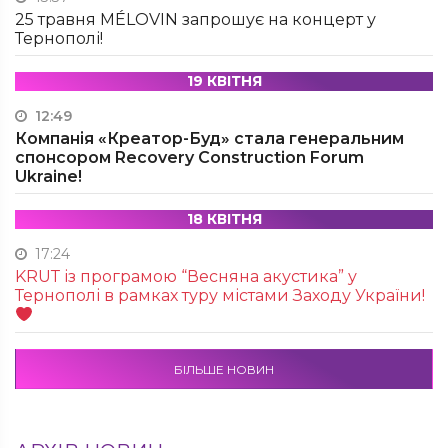
25 травня MÉLOVIN запрошує на концерт у
Тернополі!
19 КВІТНЯ
12:49
Компанія «Креатор-Буд» стала генеральним
спонсором Recovery Construction Forum
Ukraine!
18 КВІТНЯ
17:24
KRUТ із програмою “Весняна акустика” у
Тернополі в рамках туру містами Заходу України!
БІЛЬШЕ НОВИН