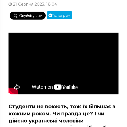
21 Серпня 2023, 18:04
Телеграм
Студенти не воюють, тож їх більшає з
кожним роком. Чи правда це? І чи
дійсно українські чоловіки