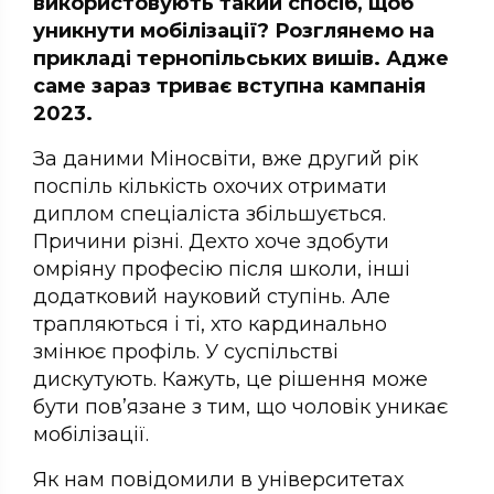
використовують такий спосіб, щоб
уникнути мобілізації? Розглянемо на
прикладі тернопільських вишів. Адже
саме зараз триває вступна кампанія
2023.
За даними Міносвіти, вже другий рік
поспіль кількість охочих отримати
диплом спеціаліста збільшується.
Причини різні. Дехто хоче здобути
омріяну професію після школи, інші
додатковий науковий ступінь. Але
трапляються і ті, хто кардинально
змінює профіль. У суспільстві
дискутують. Кажуть, це рішення може
бути пов’язане з тим, що чоловік уникає
мобілізації.
Як нам повідомили в університетах