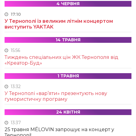
4 ЧЕРВНЯ
17:10
У Тернополі із великим літнім концертом
виступить YAKTAK
14 ТРАВНЯ
15:56
Тиждень спеціальних цін ЖК Тернополя від
«Креатор-Буд»
1 ТРАВНЯ
13:32
У Тернополі «вар’яти» презентують нову
гумористичну програму
24 КВІТНЯ
13:37
25 травня MÉLOVIN запрошує на концерт у
Тернополі!