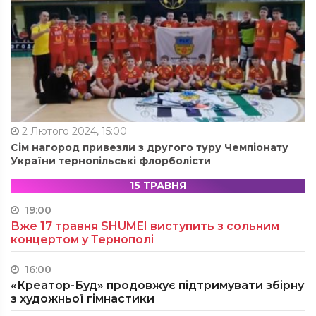
2 Лютого 2024, 15:00
Сім нагород привезли з другого туру Чемпіонату
України тернопільські флорболісти
15 ТРАВНЯ
19:00
Вже 17 травня SHUMEI виступить з сольним
концертом у Тернополі
16:00
«Креатор-Буд» продовжує підтримувати збірну
з художньої гімнастики