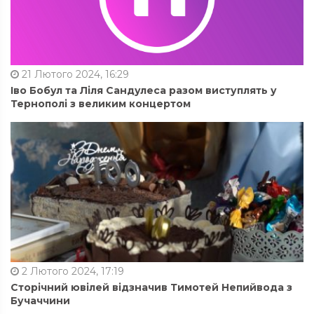
21 Лютого 2024, 16:29
Іво Бобул та Ліля Сандулеса разом виступлять у
Тернополі з великим концертом
2 Лютого 2024, 17:19
Сторічний ювілей відзначив Тимотей Непийвода з
Бучаччини