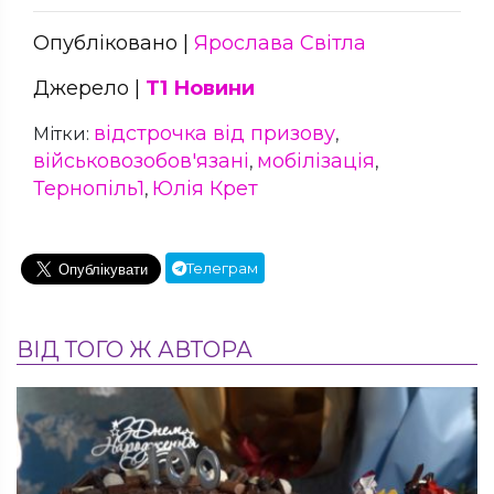
Опубліковано |
Ярослава Світла
Джерело |
Т1 Новини
відстрочка від призову
Мітки:
,
військовозобов'язані
мобілізація
,
,
Тернопіль1
Юлія Крет
,
Телеграм
ВІД ТОГО Ж АВТОРА