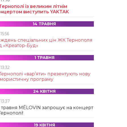
17:10
Тернополі із великим літнім
онцертом виступить YAKTAK
14 ТРАВНЯ
15:56
иждень спеціальних цін ЖК Тернополя
д «Креатор-Буд»
1 ТРАВНЯ
13:32
Тернополі «вар’яти» презентують нову
умористичну програму
24 КВІТНЯ
13:37
 травня MÉLOVIN запрошує на концерт
Тернополі!
19 КВІТНЯ