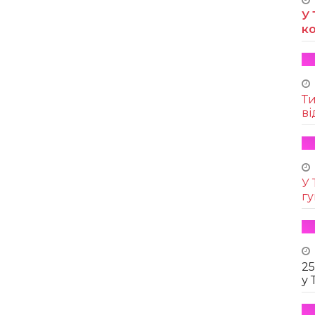
У 
к
Т
ві
У 
г
25
у 