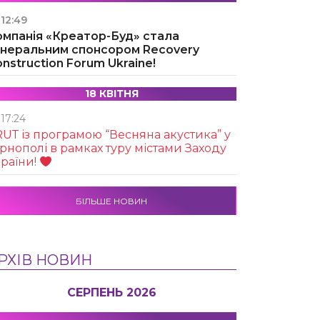
12:49
омпанія «Креатор-Буд» стала
енеральним спонсором Recovery
nstruction Forum Ukraine!
18 КВІТНЯ
17:24
UТ із програмою “Весняна акустика” у
рнополі в рамках туру містами Заходу
раїни!
БІЛЬШЕ НОВИН
РХІВ НОВИН
СЕРПЕНЬ 2026