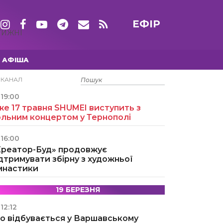
ЕФІР
ТИЖНІ
АФІША
15 ТРАВНЯ
ЕКАНАЛ
19:00
е 17 травня SHUMEI виступить з
ольним концертом у Тернополі
16:00
Креатор-Буд» продовжує
дтримувати збірну з художньої
імнастики
19 БЕРЕЗНЯ
12:12
о відбувається у Варшавському