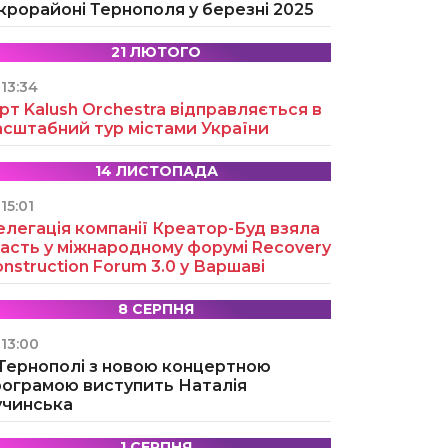
крорайоні Тернополя у березні 2025
21 ЛЮТОГО
13:34
рт Kalush Orchestra відправляється в
асштабний тур містами України
14 ЛИСТОПАДА
15:01
легація компанії Креатор-Буд взяла
асть у міжнародному форумі Recovery
nstruction Forum 3.0 у Варшаві
8 СЕРПНЯ
13:00
 Тернополі з новою концертною
рограмою виступить Наталія
учинська
1 СЕРПНЯ