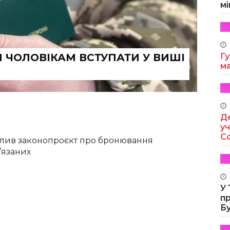
мі
 ЧОЛОВІКАМ ВСТУПАТИ У ВИШІ
Гу
м
Де
уч
Co
алив законопроєкт про бронювання
’язаних
У
п
Б