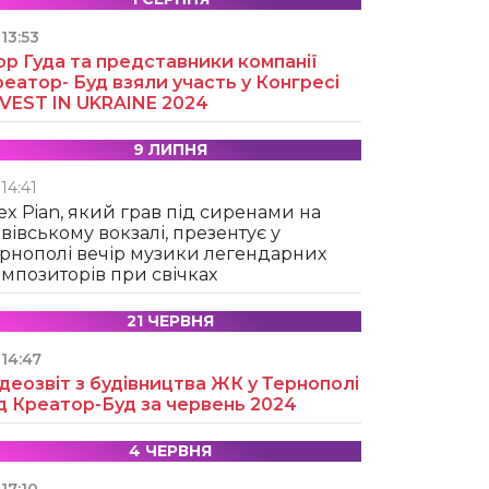
13:53
ор Гуда та представники компанії
еатор- Буд взяли участь у Конгресі
NVEST IN UKRAINE 2024
9 ЛИПНЯ
14:41
ex Pian, який грав під сиренами на
вівському вокзалі, презентує у
рнополі вечір музики легендарних
мпозиторів при свічках
21 ЧЕРВНЯ
14:47
деозвіт з будівництва ЖК у Тернополі
д Креатор-Буд за червень 2024
4 ЧЕРВНЯ