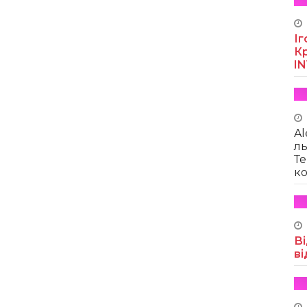
Іг
Кр
I
Al
ль
Те
ко
Ві
ві