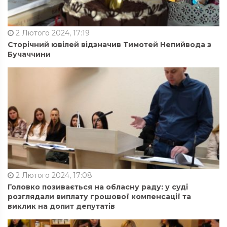
2 Лютого 2024, 17:19
Сторічний ювілей відзначив Тимотей Непийвода з
Бучаччини
2 Лютого 2024, 17:08
Головко позивається на обласну раду: у суді
розглядали виплату грошової компенсації та
виклик на допит депутатів