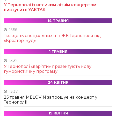
У Тернополі із великим літнім концертом
виступить YAKTAK
14 ТРАВНЯ
15:56
Тиждень спеціальних цін ЖК Тернополя від
«Креатор-Буд»
1 ТРАВНЯ
13:32
У Тернополі «вар’яти» презентують нову
гумористичну програму
24 КВІТНЯ
13:37
25 травня MÉLOVIN запрошує на концерт у
Тернополі!
19 КВІТНЯ