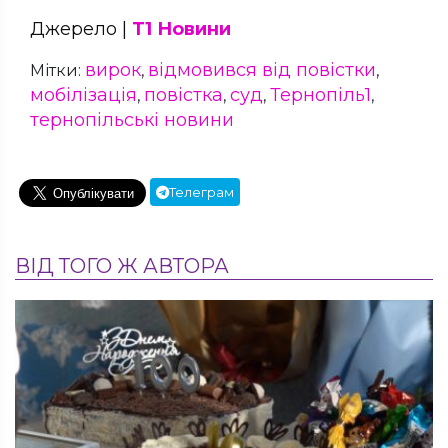
Джерело |
Т1 Новини
вирок
відмовився від повістки
Мітки:
,
,
мобілізація
повістка
суд
Тернопіль1
,
,
,
,
тернопільські новини
Телеграм
ВІД ТОГО Ж АВТОРА