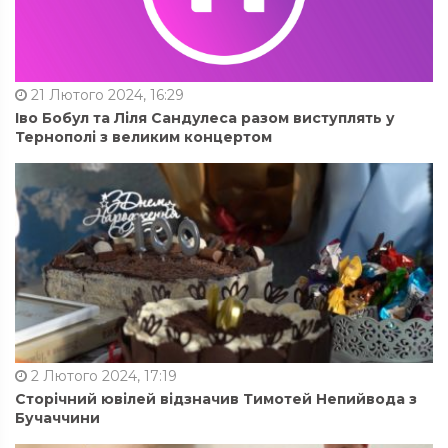
21 Лютого 2024, 16:29
Іво Бобул та Ліля Сандулеса разом виступлять у
Тернополі з великим концертом
2 Лютого 2024, 17:19
Сторічний ювілей відзначив Тимотей Непийвода з
Бучаччини