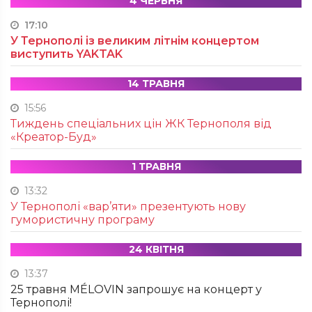
4 ЧЕРВНЯ
17:10
У Тернополі із великим літнім концертом
виступить YAKTAK
14 ТРАВНЯ
15:56
Тиждень спеціальних цін ЖК Тернополя від
«Креатор-Буд»
1 ТРАВНЯ
13:32
У Тернополі «вар’яти» презентують нову
гумористичну програму
24 КВІТНЯ
13:37
25 травня MÉLOVIN запрошує на концерт у
Тернополі!