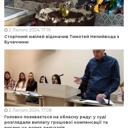
2 Лютого 2024, 17:19
Сторічний ювілей відзначив Тимотей Непийвода з
Бучаччини
2 Лютого 2024, 17:08
Головко позивається на обласну раду: у суді
розглядали виплату грошової компенсації та
виклик на допит депутатів