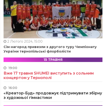
2 Лютого 2024, 15:00
Сім нагород привезли з другого туру Чемпіонату
України тернопільські флорболісти
15 ТРАВНЯ
19:00
Вже 17 травня SHUMEI виступить з сольним
концертом у Тернополі
16:00
«Креатор-Буд» продовжує підтримувати збірну
з художньої гімнастики