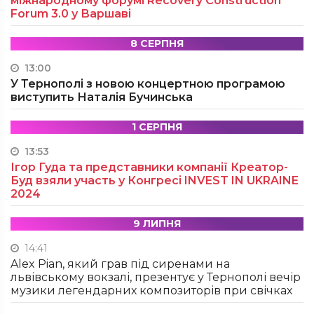
міжнародному форумі Recovery Construction
Forum 3.0 у Варшаві
8 СЕРПНЯ
13:00
У Тернополі з новою концертною програмою
виступить Наталія Бучинська
1 СЕРПНЯ
13:53
Ігор Гуда та представники компанії Креатор-
Буд взяли участь у Конгресі INVEST IN UKRAINE
2024
9 ЛИПНЯ
14:41
Alex Pian, який грав під сиренами на
львівському вокзалі, презентує у Тернополі вечір
музики легендарних композиторів при свічках