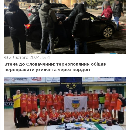
2 Лютого 2024, 15:21
Втеча до Словаччини: тернополянин обіцяв
переправити ухилянта через кордон