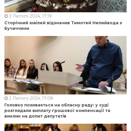
2 Лютого 2024, 17:19
Сторічний ювілей відзначив Тимотей Непийвода з
Бучаччини
2 Лютого 2024, 17:08
Головко позивається на обласну раду: у суді
розглядали виплату грошової компенсації та
виклик на допит депутатів