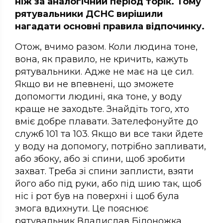
ніж за аналогічний період торік. Тому
рятувальники ДСНС вирішили
нагадати основні правила відпочинку.
Отож, вчимо разом. Коли людина тоне,
вона, як правило, не кричить, кажуть
рятувальники. Адже не має на це сил.
Якщо ви не впевнені, що зможете
допомогти людині, яка тоне, у воду
краще не заходьте. Знайдіть того, хто
вміє добре плавати. Зателефонуйте до
служб 101 та 103. Якщо ви все таки йдете
у воду на допомогу, потрібно запливати,
або збоку, або зі спини, щоб зробити
захват. Треба зі спини заплисти, взяти
його або під руки, або під шию так, щоб
ніс і рот був на поверхні і щоб була
змога вдихнути. Це пояснює
рятувальник Владислав Білоножка.