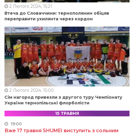
2 Лютого 2024, 15:21
Втеча до Словаччини: тернополянин обіцяв
переправити ухилянта через кордон
2 Лютого 2024, 15:00
Сім нагород привезли з другого туру Чемпіонату
України тернопільські флорболісти
15 ТРАВНЯ
19:00
Вже 17 травня SHUMEI виступить з сольним