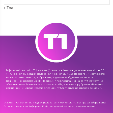
« Тра
Інформація на сайті Т1 Новини (t1news.tv) є інтелектуальною власністю ПП
«ТРО Тернопіль-Медіа» (Телеканал «Тернопіль1»). За повного чи часткового
використання текстів, зображень, відео чи за будь-якого іншого
поширення інформації «Т1 Новини» гіперпосилання на сайт t1news.tv – є
обов'язковим. Матеріали з позначкою «R», а також в рубриках «Новини
компаній» і «Передвиборча агітація» публікуються на правах реклами.
© 2026 ТРО Тернопіль-Медіа» (Телеканал «Тернопіль1»). Всі права збережено.
За зміст рекламної інформації відповідальність несе рекламодавець.