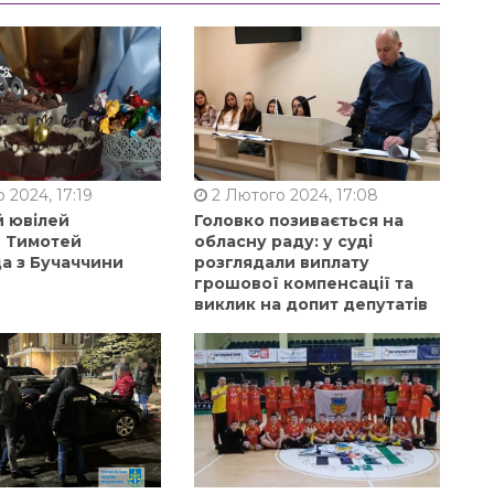
 2024, 17:19
2 Лютого 2024, 17:08
й ювілей
Головко позивається на
в Тимотей
обласну раду: у суді
а з Бучаччини
розглядали виплату
грошової компенсації та
виклик на допит депутатів