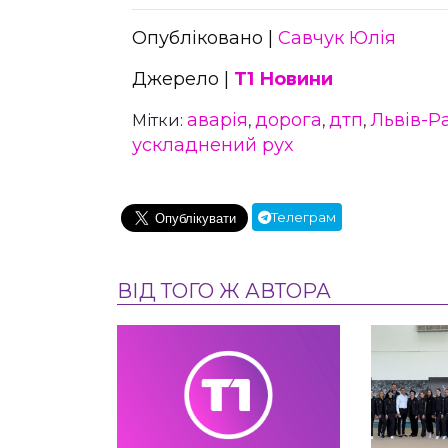
Опубліковано |
Савчук Юлія
Джерело |
Т1 Новини
аварія
дорога
дтп
Львів-Р
Мітки:
,
,
,
ускладнений рух
Телеграм
ВІД ТОГО Ж АВТОРА