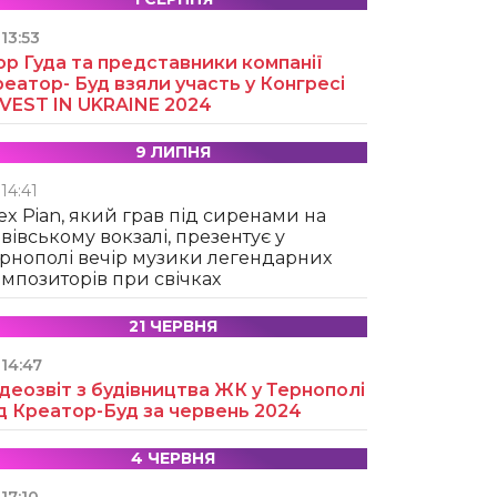
13:53
ор Гуда та представники компанії
еатор- Буд взяли участь у Конгресі
NVEST IN UKRAINE 2024
9 ЛИПНЯ
14:41
ex Pian, який грав під сиренами на
вівському вокзалі, презентує у
рнополі вечір музики легендарних
мпозиторів при свічках
21 ЧЕРВНЯ
14:47
деозвіт з будівництва ЖК у Тернополі
д Креатор-Буд за червень 2024
4 ЧЕРВНЯ