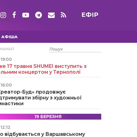
ЕФІР
ТИЖНІ
АФІША
15 ТРАВНЯ
ЕКАНАЛ
19:00
е 17 травня SHUMEI виступить з
ольним концертом у Тернополі
16:00
Креатор-Буд» продовжує
дтримувати збірну з художньої
імнастики
19 БЕРЕЗНЯ
12:12
о відбувається у Варшавському