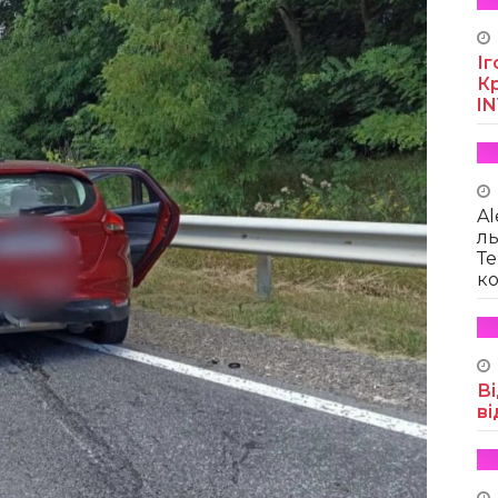
Іг
Кр
I
Al
ль
Те
ко
Ві
ві