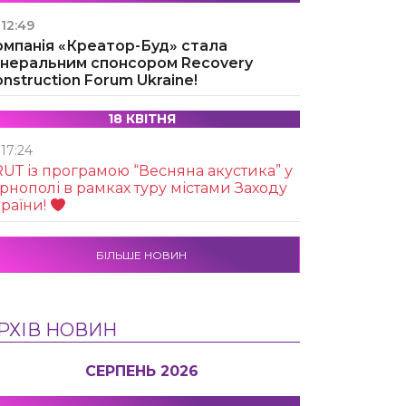
12:49
омпанія «Креатор-Буд» стала
енеральним спонсором Recovery
nstruction Forum Ukraine!
18 КВІТНЯ
17:24
UТ із програмою “Весняна акустика” у
рнополі в рамках туру містами Заходу
раїни!
БІЛЬШЕ НОВИН
РХІВ НОВИН
СЕРПЕНЬ 2026