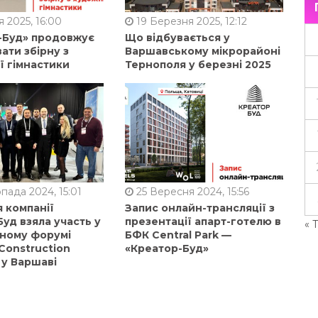
 2025, 16:00
19 Березня 2025, 12:12
-Буд» продовжує
Що відбувається у
ати збірну з
Варшавському мікрорайоні
ї гімнастики
Тернополя у березні 2025
пада 2024, 15:01
25 Вересня 2024, 15:56
 компанії
Запис онлайн-трансляції з
уд взяла участь у
презентації апарт-готелю в
« 
ному форумі
БФК Central Park —
Construction
«Креатор-Буд»
 у Варшаві