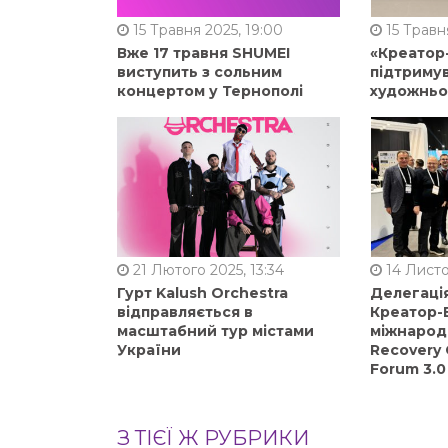
15 Травня 2025, 19:00
15 Травня
Вже 17 травня SHUMEI
«Креатор
виступить з сольним
підтримув
концертом у Тернополі
художньо
21 Лютого 2025, 13:34
14 Листо
Гурт Kalush Orchestra
Делегація
відправляється в
Креатор-Б
масштабний тур містами
міжнарод
України
Recovery 
Forum 3.0
З ТІЄЇ Ж РУБРИКИ