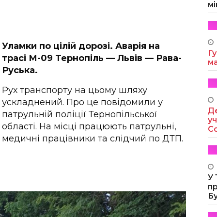
мі
Уламки по цілій дорозі. Аварія на
Гу
трасі М-09 Тернопіль — Львів — Рава-
м
Руська.
Рух транспорту на цьому шляху
ускладнений. Про це повідомили у
Де
патрульній поліції Тернопільської
уч
області. На місці працюють патрульні,
Co
медичні працівники та слідчий по ДТП.
У
п
Б