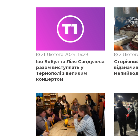
21 Лютого 2024, 16:29
2 Лютого
Іво Бобул та Ліля Сандулеса
Сторічни
разом виступлять у
відзначи
Тернополі з великим
Непийвод
концертом