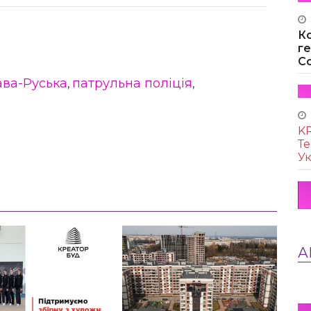
К
г
Co
ава-Руська
патрульна поліція
,
,
KR
Те
Ук
А