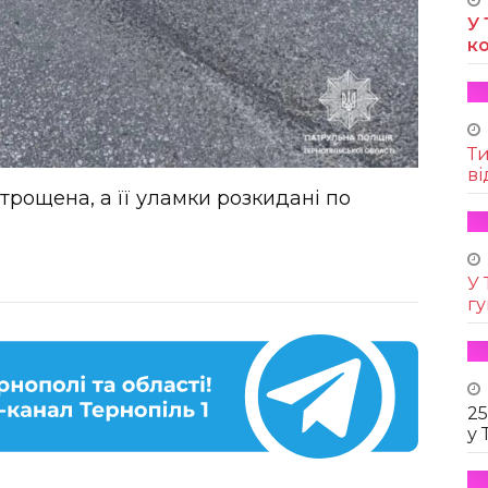
У 
к
Т
ві
зтрощена, а її уламки розкидані по
У 
г
25
у 