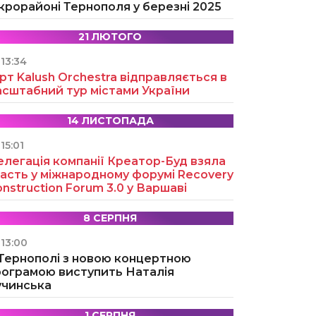
крорайоні Тернополя у березні 2025
21 ЛЮТОГО
13:34
рт Kalush Orchestra відправляється в
асштабний тур містами України
14 ЛИСТОПАДА
15:01
легація компанії Креатор-Буд взяла
асть у міжнародному форумі Recovery
nstruction Forum 3.0 у Варшаві
8 СЕРПНЯ
13:00
 Тернополі з новою концертною
рограмою виступить Наталія
учинська
1 СЕРПНЯ