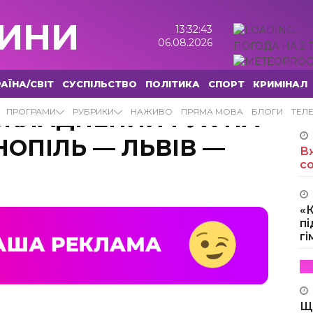
ИНИ
13:32:44
06.08.2026
ПОГОДА НА 2 
АЇНА/СВІТ
СУСПІЛЬСТВО
ПОЛІТИКА
СПОРТ
КРИМІНАЛ
СКЛАДНЕНИЙ РУХ НА
ПРОГРАМИ
РУБРИКИ
НАЖИВО
ПРЯМА МОВА
БЛОГИ
ТЕЛ
НОПІЛЬ — ЛЬВІВ —
Вж
с
«
пі
г
Щ