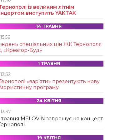
17:10
Тернополі із великим літнім
онцертом виступить YAKTAK
14 ТРАВНЯ
15:56
иждень спеціальних цін ЖК Тернополя
д «Креатор-Буд»
1 ТРАВНЯ
13:32
Тернополі «вар’яти» презентують нову
умористичну програму
24 КВІТНЯ
13:37
 травня MÉLOVIN запрошує на концерт
Тернополі!
19 КВІТНЯ