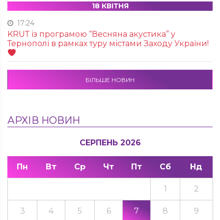
18 КВІТНЯ
17:24
KRUТ із програмою “Весняна акустика” у
Тернополі в рамках туру містами Заходу України!
БІЛЬШЕ НОВИН
АРХІВ НОВИН
СЕРПЕНЬ 2026
Пн
Вт
Ср
Чт
Пт
Сб
Нд
1
2
3
4
5
6
7
8
9