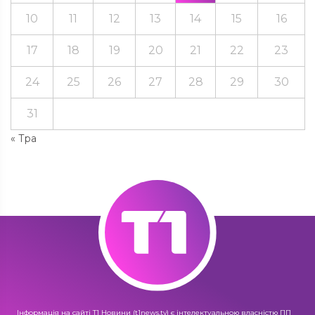
10
11
12
13
14
15
16
17
18
19
20
21
22
23
24
25
26
27
28
29
30
31
« Тра
Інформація на сайті Т1 Новини (t1news.tv) є інтелектуальною власністю ПП