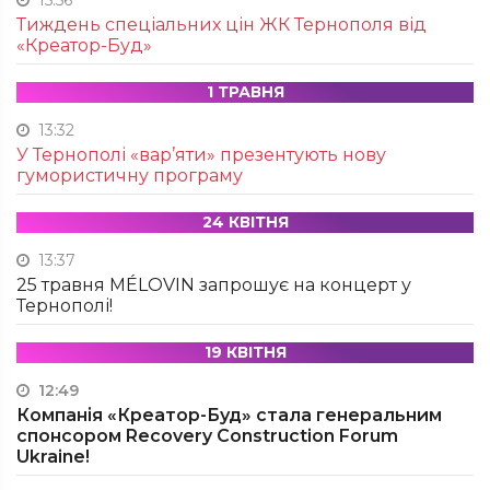
15:56
Тиждень спеціальних цін ЖК Тернополя від
«Креатор-Буд»
1 ТРАВНЯ
13:32
У Тернополі «вар’яти» презентують нову
гумористичну програму
24 КВІТНЯ
13:37
25 травня MÉLOVIN запрошує на концерт у
Тернополі!
19 КВІТНЯ
12:49
Компанія «Креатор-Буд» стала генеральним
спонсором Recovery Construction Forum
Ukraine!