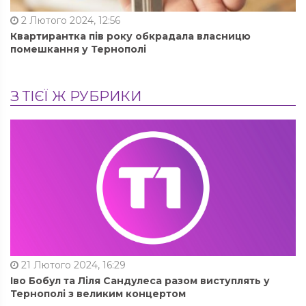
2 Лютого 2024, 12:56
Квартирантка пів року обкрадала власницю
помешкання у Тернополі
З ТІЄЇ Ж РУБРИКИ
21 Лютого 2024, 16:29
Іво Бобул та Ліля Сандулеса разом виступлять у
Тернополі з великим концертом