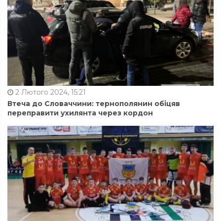
2 Лютого 2024, 15:21
Втеча до Словаччини: тернополянин обіцяв
переправити ухилянта через кордон