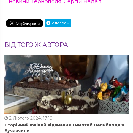
новини Тернополя
Сергій Надал
,
Телеграм
ВІД ТОГО Ж АВТОРА
2 Лютого 2024, 17:19
Сторічний ювілей відзначив Тимотей Непийвода з
Бучаччини