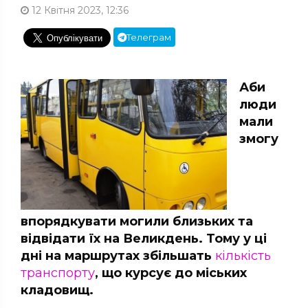
12 Квітня 2023, 12:36
Телеграм
Аби
люди
мали
змогу
впорядкувати могили близьких та
відвідати їх на Великдень. Тому у ці
дні на маршрутах збільшать
кількість
транспорту
, що курсує до міських
кладовищ.