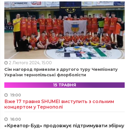
2 Лютого 2024, 15:00
Сім нагород привезли з другого туру Чемпіонату
України тернопільські флорболісти
15 ТРАВНЯ
19:00
Вже 17 травня SHUMEI виступить з сольним
концертом у Тернополі
16:00
«Креатор-Буд» продовжує підтримувати збірну