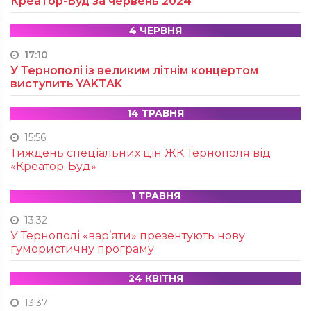
Креатор-Буд за червень 2024
4 ЧЕРВНЯ
17:10
У Тернополі із великим літнім концертом
виступить YAKTAK
14 ТРАВНЯ
15:56
Тиждень спеціальних цін ЖК Тернополя від
«Креатор-Буд»
1 ТРАВНЯ
13:32
У Тернополі «вар’яти» презентують нову
гумористичну програму
24 КВІТНЯ
13:37