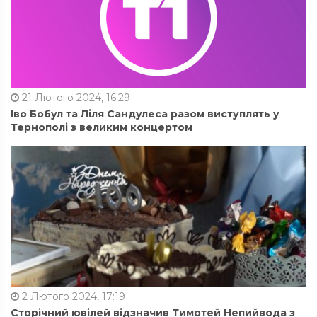
21 Лютого 2024, 16:29
Іво Бобул та Ліля Сандулеса разом виступлять у
Тернополі з великим концертом
2 Лютого 2024, 17:19
Сторічний ювілей відзначив Тимотей Непийвода з