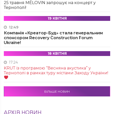
25 травня MÉLOVIN запрошує на концерт у
Тернополі!
19 КВІТНЯ
12:49
Компанія «Креатор-Буд» стала генеральним
спонсором Recovery Construction Forum
Ukraine!
18 КВІТНЯ
17:24
KRUТ із програмою “Весняна акустика” у
Тернополі в рамках туру містами Заходу України!
БІЛЬШЕ НОВИН
АРХІВ НОВИН