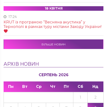
18 КВІТНЯ
17:24
KRUТ із програмою “Весняна акустика” у
Тернополі в рамках туру містами Заходу України!
БІЛЬШЕ НОВИН
АРХІВ НОВИН
СЕРПЕНЬ 2026
Пн
Вт
Ср
Чт
Пт
Сб
Нд
1
2