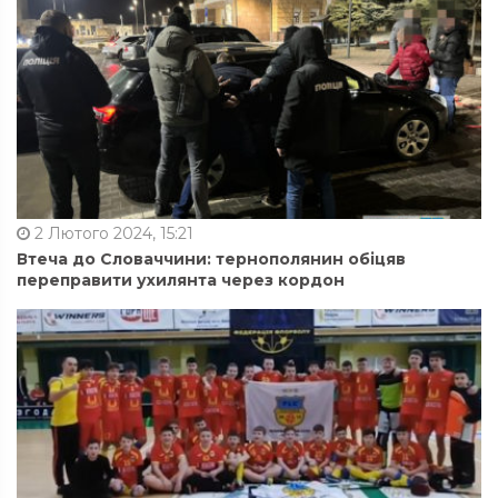
2 Лютого 2024, 15:21
Втеча до Словаччини: тернополянин обіцяв
переправити ухилянта через кордон