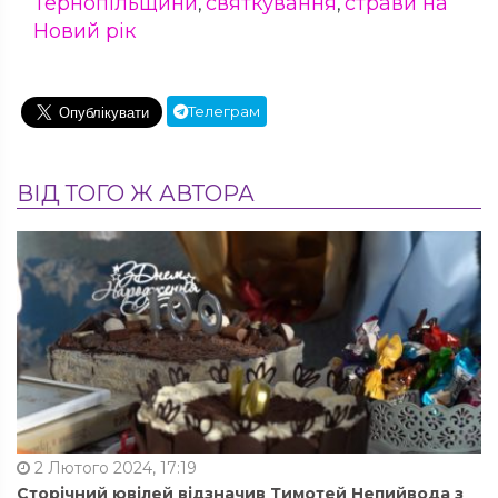
Тернопільщини
святкування
страви на
,
,
Новий рік
Телеграм
ВІД ТОГО Ж АВТОРА
2 Лютого 2024, 17:19
Сторічний ювілей відзначив Тимотей Непийвода з