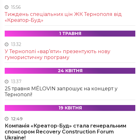
15:56
Тиждень спеціальних цін ЖК Тернополя від
«Креатор-Буд»
1 ТРАВНЯ
13:32
У Тернополі «вар’яти» презентують нову
гумористичну програму
24 КВІТНЯ
13:37
25 травня MÉLOVIN запрошує на концерт у
Тернополі!
19 КВІТНЯ
12:49
Компанія «Креатор-Буд» стала генеральним
спонсором Recovery Construction Forum
Ukraine!