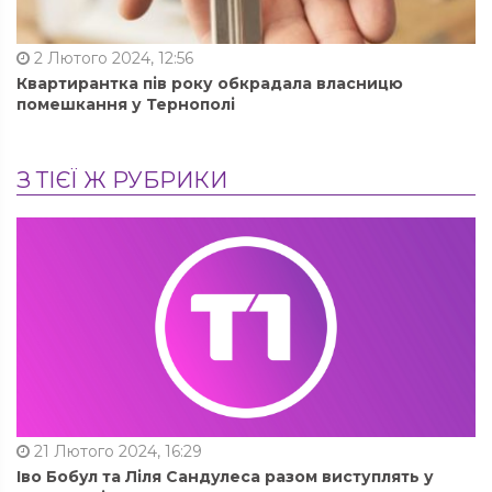
2 Лютого 2024, 12:56
Квартирантка пів року обкрадала власницю
помешкання у Тернополі
З ТІЄЇ Ж РУБРИКИ
21 Лютого 2024, 16:29
Іво Бобул та Ліля Сандулеса разом виступлять у