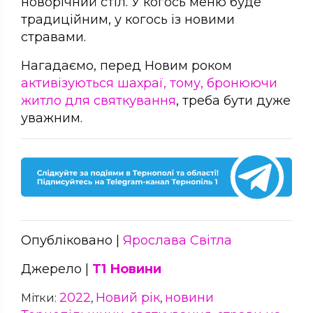
новорічний стіл. У когось меню буде
традиційним, у когось із новими
стравами.
Нагадаємо, перед Новим роком
активізуються шахраї, тому, бронюючи
житло для святкування
, треба бути дуже
уважним.
Опубліковано |
Ярослава Світла
Джерело |
Т1 Новини
2022
Новий рік
новини
Мітки:
,
,