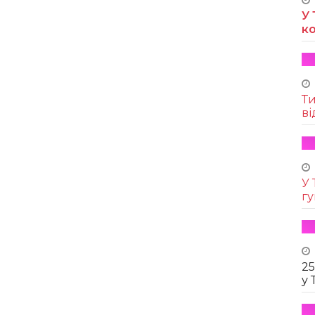
У 
к
Т
ві
У 
г
25
у 