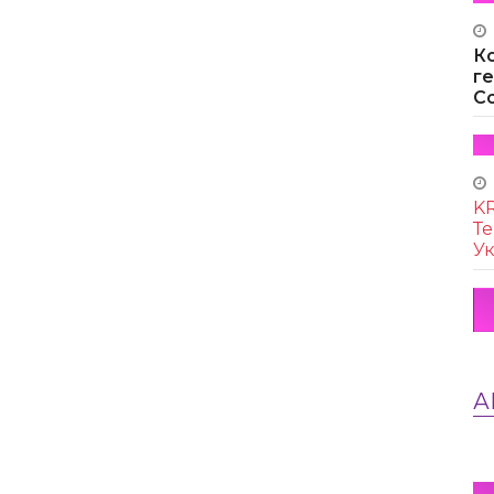
К
г
Co
KR
Те
Ук
А