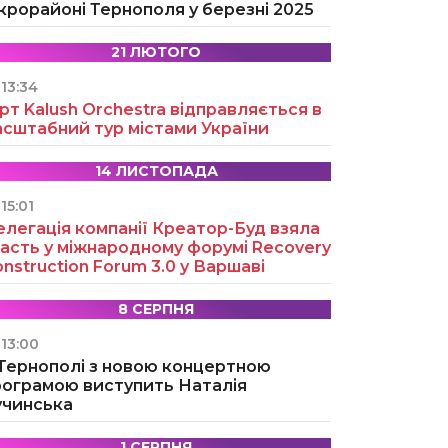
крорайоні Тернополя у березні 2025
21 ЛЮТОГО
13:34
рт Kalush Orchestra відправляється в
асштабний тур містами України
14 ЛИСТОПАДА
15:01
легація компанії Креатор-Буд взяла
асть у міжнародному форумі Recovery
nstruction Forum 3.0 у Варшаві
8 СЕРПНЯ
13:00
 Тернополі з новою концертною
рограмою виступить Наталія
учинська
1 СЕРПНЯ