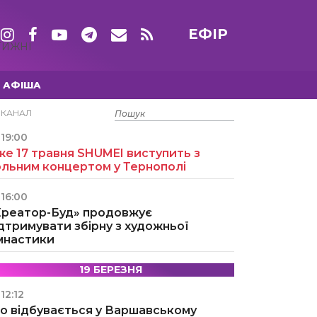
ЕФІР
ТИЖНІ
АФІША
15 ТРАВНЯ
ЕКАНАЛ
19:00
е 17 травня SHUMEI виступить з
ольним концертом у Тернополі
16:00
Креатор-Буд» продовжує
дтримувати збірну з художньої
імнастики
19 БЕРЕЗНЯ
12:12
о відбувається у Варшавському