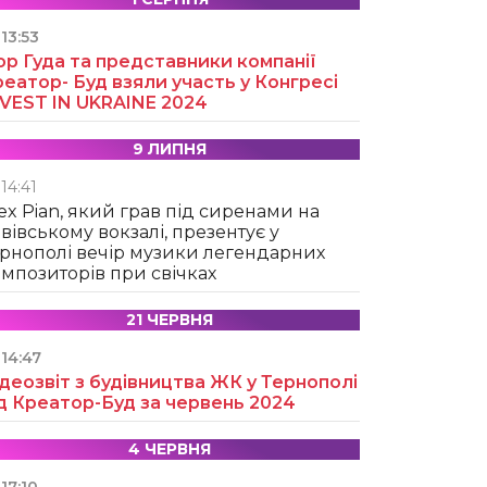
13:53
ор Гуда та представники компанії
еатор- Буд взяли участь у Конгресі
NVEST IN UKRAINE 2024
9 ЛИПНЯ
14:41
ex Pian, який грав під сиренами на
вівському вокзалі, презентує у
рнополі вечір музики легендарних
мпозиторів при свічках
21 ЧЕРВНЯ
14:47
деозвіт з будівництва ЖК у Тернополі
д Креатор-Буд за червень 2024
4 ЧЕРВНЯ