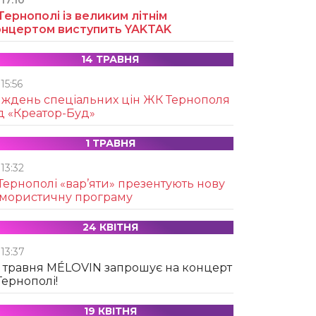
17:10
Тернополі із великим літнім
онцертом виступить YAKTAK
14 ТРАВНЯ
15:56
иждень спеціальних цін ЖК Тернополя
д «Креатор-Буд»
1 ТРАВНЯ
13:32
Тернополі «вар’яти» презентують нову
умористичну програму
24 КВІТНЯ
13:37
 травня MÉLOVIN запрошує на концерт
Тернополі!
19 КВІТНЯ