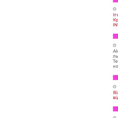
Іг
Кр
I
Al
ль
Те
ко
Ві
ві