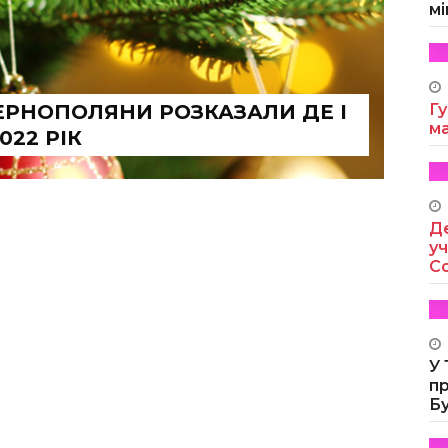
мі
ЕРНОПОЛЯНИ РОЗКАЗАЛИ ДЕ І
Гу
м
022 РІК
Де
уч
Co
У
п
Б