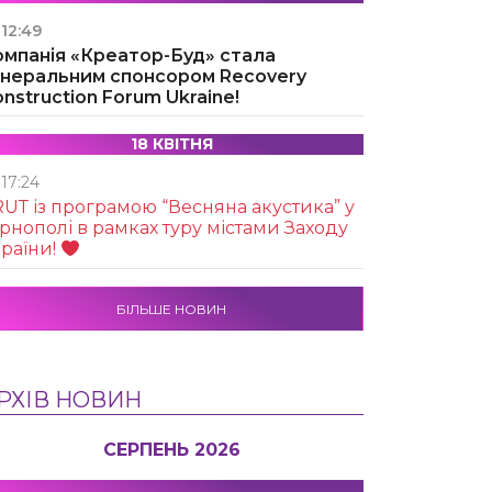
12:49
омпанія «Креатор-Буд» стала
енеральним спонсором Recovery
nstruction Forum Ukraine!
18 КВІТНЯ
17:24
UТ із програмою “Весняна акустика” у
рнополі в рамках туру містами Заходу
раїни!
БІЛЬШЕ НОВИН
РХІВ НОВИН
СЕРПЕНЬ 2026