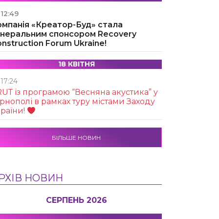
12:49
омпанія «Креатор-Буд» стала
енеральним спонсором Recovery
nstruction Forum Ukraine!
18 КВІТНЯ
17:24
UТ із програмою “Весняна акустика” у
рнополі в рамках туру містами Заходу
раїни!
БІЛЬШЕ НОВИН
РХІВ НОВИН
СЕРПЕНЬ 2026