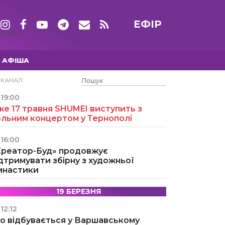
ЕФІР
ТИЖНІ
АФІША
15 ТРАВНЯ
ЕКАНАЛ
19:00
е 17 травня SHUMEI виступить з
ольним концертом у Тернополі
16:00
Креатор-Буд» продовжує
дтримувати збірну з художньої
імнастики
19 БЕРЕЗНЯ
12:12
о відбувається у Варшавському