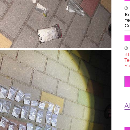
К
г
Co
KR
Те
Ук
А