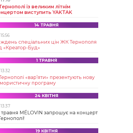
17:10
Тернополі із великим літнім
онцертом виступить YAKTAK
14 ТРАВНЯ
15:56
иждень спеціальних цін ЖК Тернополя
д «Креатор-Буд»
1 ТРАВНЯ
13:32
Тернополі «вар’яти» презентують нову
умористичну програму
24 КВІТНЯ
13:37
 травня MÉLOVIN запрошує на концерт
Тернополі!
19 КВІТНЯ