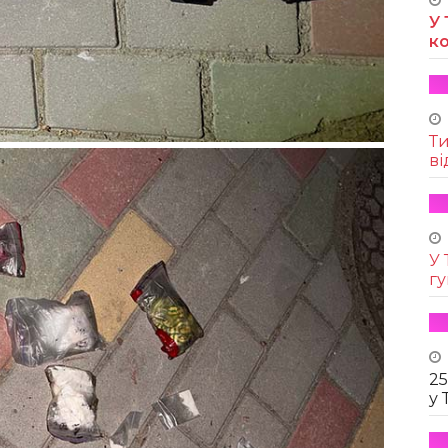
У 
к
Т
ві
У 
г
25
у 