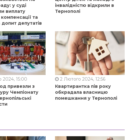
аду: у суді
інвалідністю відкрили в
ли виплату
Тернополі
 компенсації та
 допит депутатів
 2024, 15:00
2 Лютого 2024, 12:56
од привезли з
Квартирантка пів року
туру Чемпіонату
обкрадала власницю
ернопільські
помешкання у Тернополі
сти