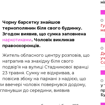
мі
Чорну барсетку знайшов
Гу
тернополянин біля свого будинку.
м
Згодом виявив, що сумка заповнена
наркотиками
. Чоловік викликав
правоохоронців.
Де
Житель обласного центру розповів, що
уч
натрапив на знахідку біля свого
Co
подвір’я на вулиці Стадникової вранці
23 травня. Сумку не відкривав, а
повісив збоку на паркані з надією, що
ли ввечері чоловік повернувся додому,
У
Заглянувши до середини, виявив
п
Б