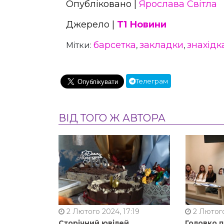
Опубліковано |
Ярослава Світла
Джерело |
Т1 Новини
барсетка
закладки
знахідк
Мітки:
,
,
Телеграм
ВІД ТОГО Ж АВТОРА
2 Лютого 2024, 17:19
2 Лютого
Сторічний ювілей
Головко 