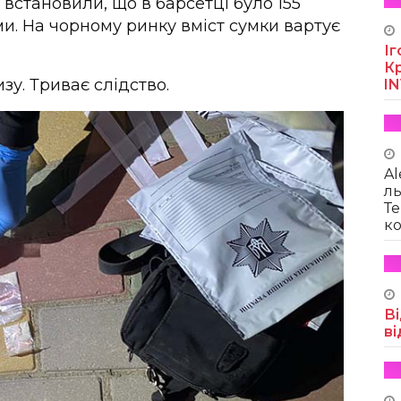
 встановили, що в барсетці було 155
и. На чорному ринку вміст сумки вартує
Іг
Кр
у. Триває слідство.
I
Al
ль
Те
ко
Ві
ві