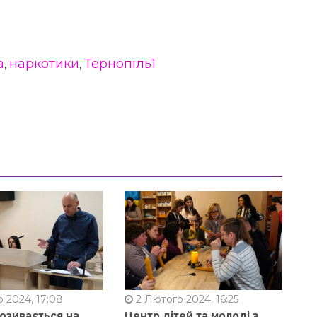
а
наркотики
Тернопіль1
,
,
 2024, 17:08
2 Лютого 2024, 16:25
позивається на
Центр дітей та молоді з