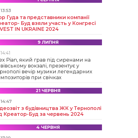
13:53
ор Гуда та представники компанії
еатор- Буд взяли участь у Конгресі
NVEST IN UKRAINE 2024
9 ЛИПНЯ
14:41
ex Pian, який грав під сиренами на
вівському вокзалі, презентує у
рнополі вечір музики легендарних
мпозиторів при свічках
21 ЧЕРВНЯ
14:47
деозвіт з будівництва ЖК у Тернополі
д Креатор-Буд за червень 2024
4 ЧЕРВНЯ