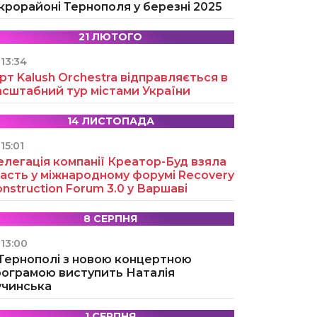
крорайоні Тернополя у березні 2025
21 ЛЮТОГО
13:34
рт Kalush Orchestra відправляється в
асштабний тур містами України
14 ЛИСТОПАДА
15:01
легація компанії Креатор-Буд взяла
асть у міжнародному форумі Recovery
nstruction Forum 3.0 у Варшаві
8 СЕРПНЯ
13:00
 Тернополі з новою концертною
рограмою виступить Наталія
учинська
1 СЕРПНЯ