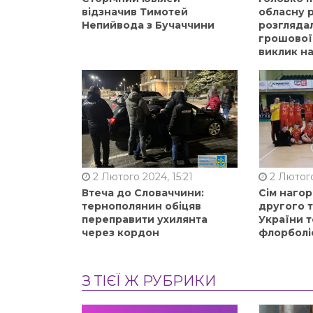
відзначив Тимотей
обласну р
Непийвода з Бучаччини
розгляда
грошової
виклик на
2 Лютого 2024, 15:21
2 Лютого
Втеча до Словаччини:
Сім нагор
тернополянин обіцяв
другого 
переправити ухилянта
України т
через кордон
флорболі
З ТІЄЇ Ж РУБРИКИ