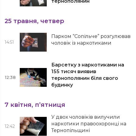
тернополянин
25 травня, четвер
Парком “Сопільче” розгулював
14:51
чоловік із наркотиками
Барсетку з наркотиками на
155 тисяч виявив
12:38
тернополянин біля свого
будинку
7 квітня, п’ятниця
У двох чоловіків вилучили
наркотики правоохоронці на
12:42
Тернопільщині