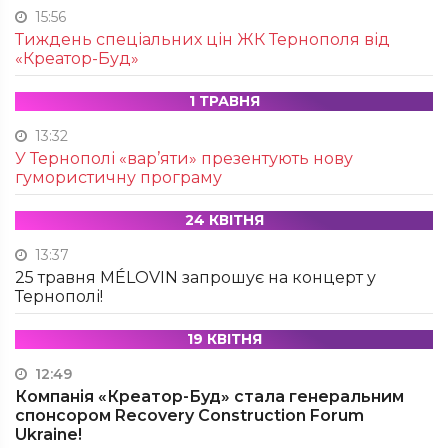
15:56
Тиждень спеціальних цін ЖК Тернополя від
«Креатор-Буд»
1 ТРАВНЯ
13:32
У Тернополі «вар’яти» презентують нову
гумористичну програму
24 КВІТНЯ
13:37
25 травня MÉLOVIN запрошує на концерт у
Тернополі!
19 КВІТНЯ
12:49
Компанія «Креатор-Буд» стала генеральним
спонсором Recovery Construction Forum
Ukraine!