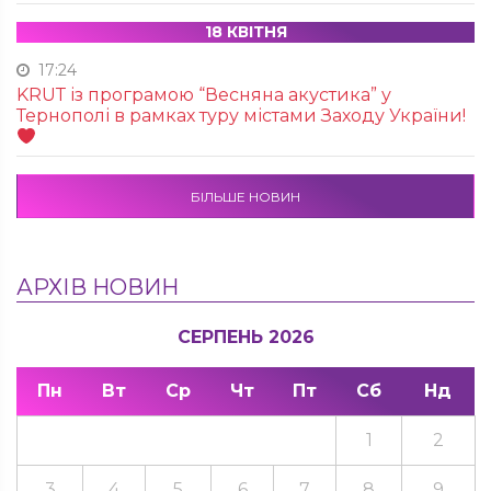
18 КВІТНЯ
17:24
KRUТ із програмою “Весняна акустика” у
Тернополі в рамках туру містами Заходу України!
БІЛЬШЕ НОВИН
АРХІВ НОВИН
СЕРПЕНЬ 2026
Пн
Вт
Ср
Чт
Пт
Сб
Нд
1
2
3
4
5
6
7
8
9