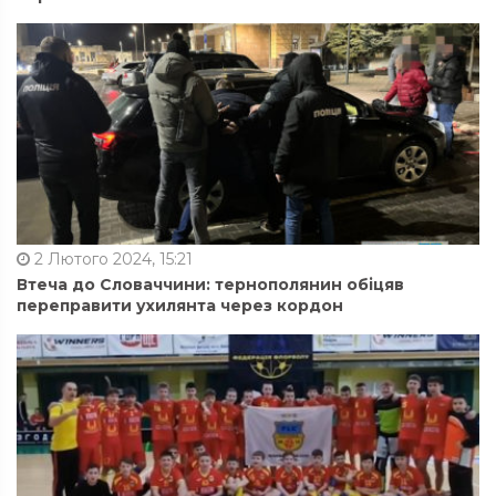
2 Лютого 2024, 15:21
Втеча до Словаччини: тернополянин обіцяв
переправити ухилянта через кордон