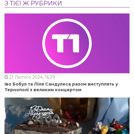
З ТІЄЇ Ж РУБРИКИ
21 Лютого 2024, 16:29
Іво Бобул та Ліля Сандулеса разом виступлять у
Тернополі з великим концертом