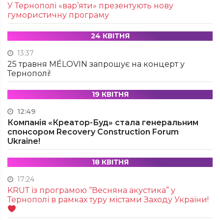
У Тернополі «вар’яти» презентують нову
гумористичну програму
24 КВІТНЯ
13:37
25 травня MÉLOVIN запрошує на концерт у
Тернополі!
19 КВІТНЯ
12:49
Компанія «Креатор-Буд» стала генеральним
спонсором Recovery Construction Forum
Ukraine!
18 КВІТНЯ
17:24
KRUТ із програмою “Весняна акустика” у
Тернополі в рамках туру містами Заходу України!