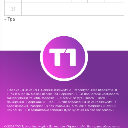
31
« Тра
Інформація на сайті Т1 Новини (t1news.tv) є інтелектуальною власністю ПП
«ТРО Тернопіль-Медіа» (Телеканал «Тернопіль1»). За повного чи часткового
використання текстів, зображень, відео чи за будь-якого іншого
поширення інформації «Т1 Новини» гіперпосилання на сайт t1news.tv – є
обов'язковим. Матеріали з позначкою «R», а також в рубриках «Новини
компаній» і «Передвиборча агітація» публікуються на правах реклами.
© 2026 ТРО Тернопіль-Медіа» (Телеканал «Тернопіль1»). Всі права збережено.