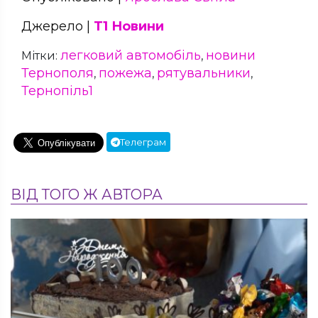
Джерело |
Т1 Новини
легковий автомобіль
новини
Мітки:
,
Тернополя
пожежа
рятувальники
,
,
,
Тернопіль1
Телеграм
ВІД ТОГО Ж АВТОРА