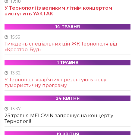
17:10
У Тернополі із великим літнім концертом
виступить YAKTAK
14 ТРАВНЯ
15:56
Тиждень спеціальних цін ЖК Тернополя від
«Креатор-Буд»
1 ТРАВНЯ
13:32
У Тернополі «вар’яти» презентують нову
гумористичну програму
24 КВІТНЯ
13:37
25 травня MÉLOVIN запрошує на концерт у
Тернополі!
19 КВІТНЯ