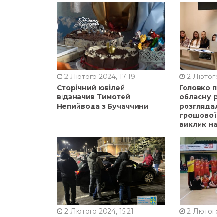
2 Лютого 2024, 17:19
2 Лютого
Сторічний ювілей
Головко 
відзначив Тимотей
обласну р
Непийвода з Бучаччини
розгляда
грошової
виклик на
2 Лютого 2024, 15:21
2 Лютого