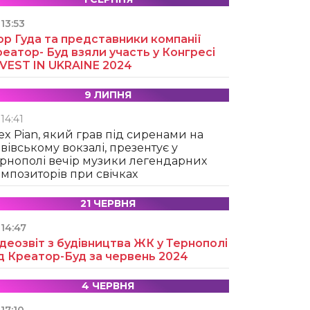
13:53
ор Гуда та представники компанії
еатор- Буд взяли участь у Конгресі
NVEST IN UKRAINE 2024
9 ЛИПНЯ
14:41
ex Pian, який грав під сиренами на
вівському вокзалі, презентує у
рнополі вечір музики легендарних
мпозиторів при свічках
21 ЧЕРВНЯ
14:47
деозвіт з будівництва ЖК у Тернополі
д Креатор-Буд за червень 2024
4 ЧЕРВНЯ