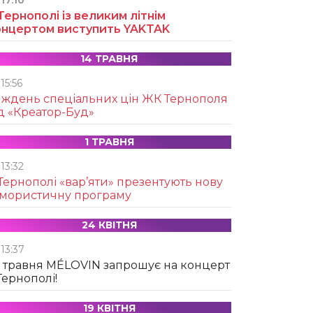
17:10
Тернополі із великим літнім
онцертом виступить YAKTAK
14 ТРАВНЯ
15:56
иждень спеціальних цін ЖК Тернополя
д «Креатор-Буд»
1 ТРАВНЯ
13:32
Тернополі «вар’яти» презентують нову
умористичну програму
24 КВІТНЯ
13:37
 травня MÉLOVIN запрошує на концерт
Тернополі!
19 КВІТНЯ