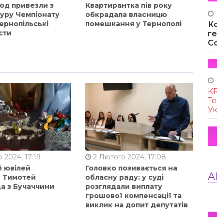
од привезли з
Квартирантка пів року
туру Чемпіонату
обкрадала власницю
ернопільські
помешкання у Тернополі
К
сти
г
Co
KR
Те
Ук
 2024, 17:19
2 Лютого 2024, 17:08
й ювілей
Головко позивається на
А
в Тимотей
обласну раду: у суді
а з Бучаччини
розглядали виплату
грошової компенсації та
виклик на допит депутатів