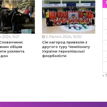
 2024, 15:21
2 Лютого 2024, 15:00
 Словаччини:
Сім нагород привезли з
янин обіцяв
другого туру Чемпіонату
ити ухилянта
України тернопільські
рдон
флорболісти
« 