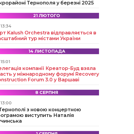
крорайоні Тернополя у березні 2025
21 ЛЮТОГО
13:34
рт Kalush Orchestra відправляється в
асштабний тур містами України
14 ЛИСТОПАДА
15:01
легація компанії Креатор-Буд взяла
асть у міжнародному форумі Recovery
nstruction Forum 3.0 у Варшаві
8 СЕРПНЯ
13:00
 Тернополі з новою концертною
рограмою виступить Наталія
учинська
1 СЕРПНЯ