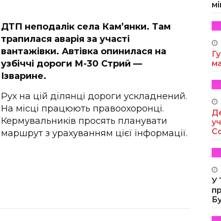
мі
ДТП неподалік села Кам’янки. Там
трапилася аварія за участі
вантажівки. Автівка опинилася на
Гу
узбіччі дороги М-30 Стрий —
м
Ізварине.
Рух на цій ділянці дороги ускладнений.
На місці працюють правоохоронці.
Де
Кермувальників просять планувати
уч
Co
маршрут з урахуванням цієї інформації.
У
п
Б