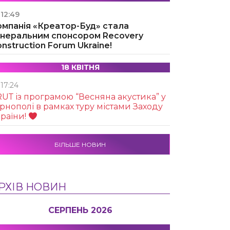
12:49
омпанія «Креатор-Буд» стала
енеральним спонсором Recovery
nstruction Forum Ukraine!
18 КВІТНЯ
17:24
UТ із програмою “Весняна акустика” у
рнополі в рамках туру містами Заходу
раїни!
БІЛЬШЕ НОВИН
РХІВ НОВИН
СЕРПЕНЬ 2026