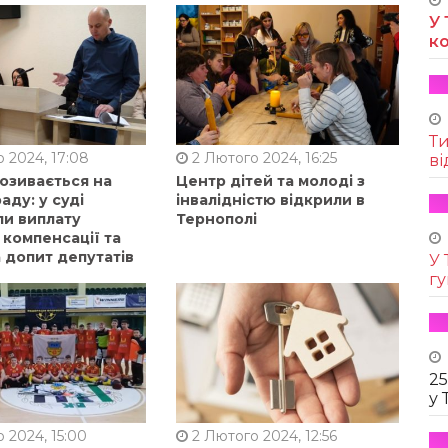
У 
к
Т
 2024, 17:08
2 Лютого 2024, 16:25
ві
позивається на
Центр дітей та молоді з
аду: у суді
інвалідністю відкрили в
ли виплату
Тернополі
 компенсації та
 допит депутатів
У 
г
25
у 
 2024, 15:00
2 Лютого 2024, 12:56