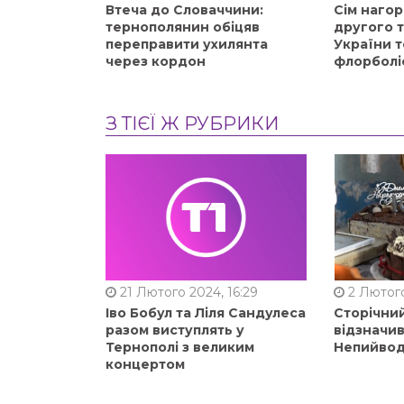
Втеча до Словаччини:
Сім нагор
тернополянин обіцяв
другого 
переправити ухилянта
України т
через кордон
флорболі
З ТІЄЇ Ж РУБРИКИ
21 Лютого 2024, 16:29
2 Лютого
Іво Бобул та Ліля Сандулеса
Сторічни
разом виступлять у
відзначи
Тернополі з великим
Непийвод
концертом