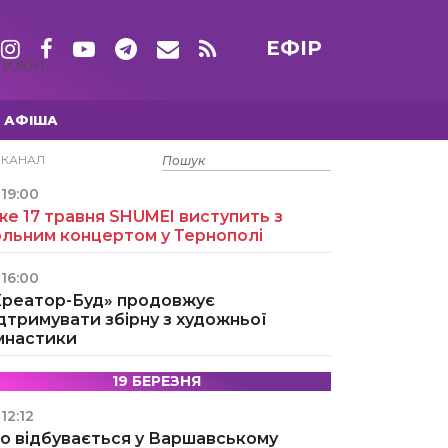
ЕФІР
ТИЖНІ
АФІША
15 ТРАВНЯ
ЕКАНАЛ
19:00
е 17 травня SHUMEI виступить з
ольним концертом у Тернополі
16:00
Креатор-Буд» продовжує
дтримувати збірну з художньої
імнастики
19 БЕРЕЗНЯ
12:12
о відбувається у Варшавському