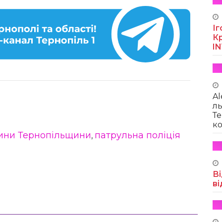
Іг
Кр
I
Al
ль
Те
ко
ини Тернопільщини
патрульна поліція
,
Ві
ві