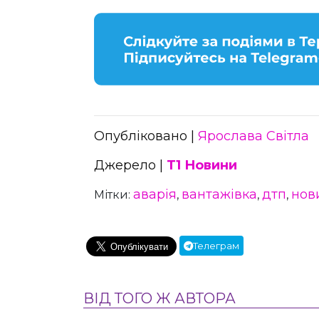
Опубліковано |
Ярослава Світла
Джерело |
Т1 Новини
аварія
вантажівка
дтп
нов
Мітки:
,
,
,
Телеграм
ВІД ТОГО Ж АВТОРА