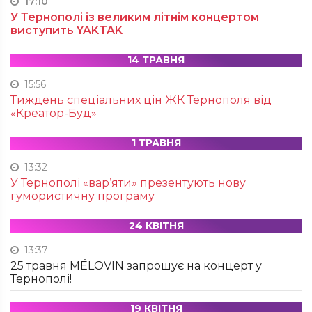
17:10
У Тернополі із великим літнім концертом
виступить YAKTAK
14 ТРАВНЯ
15:56
Тиждень спеціальних цін ЖК Тернополя від
«Креатор-Буд»
1 ТРАВНЯ
13:32
У Тернополі «вар’яти» презентують нову
гумористичну програму
24 КВІТНЯ
13:37
25 травня MÉLOVIN запрошує на концерт у
Тернополі!
19 КВІТНЯ