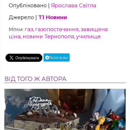
Опубліковано |
Ярослава Світла
Джерело |
Т1 Новини
газ
газопостачання
завищена
Мітки:
,
,
ціна
новини Тернополя
училище
,
,
Телеграм
ВІД ТОГО Ж АВТОРА