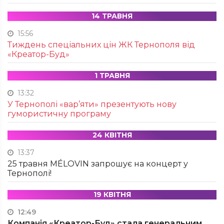
14 ТРАВНЯ
15:56
Тиждень спеціальних цін ЖК Тернополя від
«Креатор-Буд»
1 ТРАВНЯ
13:32
У Тернополі «вар’яти» презентують нову
гумористичну програму
24 КВІТНЯ
13:37
25 травня MÉLOVIN запрошує на концерт у
Тернополі!
19 КВІТНЯ
12:49
Компанія «Креатор-Буд» стала генеральним