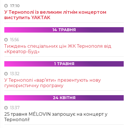
17:10
У Тернополі із великим літнім концертом
виступить YAKTAK
14 ТРАВНЯ
15:56
Тиждень спеціальних цін ЖК Тернополя від
«Креатор-Буд»
1 ТРАВНЯ
13:32
У Тернополі «вар’яти» презентують нову
гумористичну програму
24 КВІТНЯ
13:37
25 травня MÉLOVIN запрошує на концерт у
Тернополі!