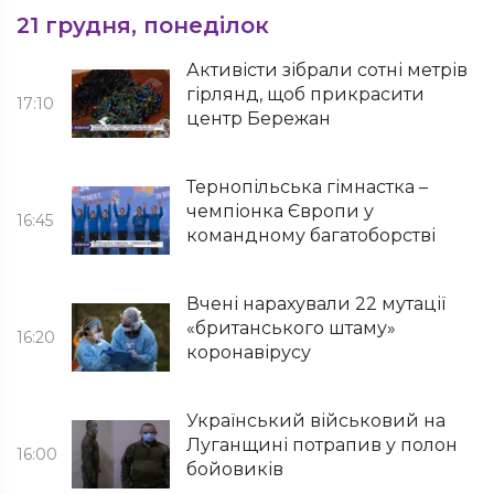
21 грудня, понеділок
Активісти зібрали сотні метрів
гірлянд, щоб прикрасити
17:10
центр Бережан
Тернопільська гімнастка –
чемпіонка Європи у
16:45
командному багатоборстві
Вчені нарахували 22 мутації
«британського штаму»
16:20
коронавірусу
Український військовий на
Луганщині потрапив у полон
16:00
бойовиків