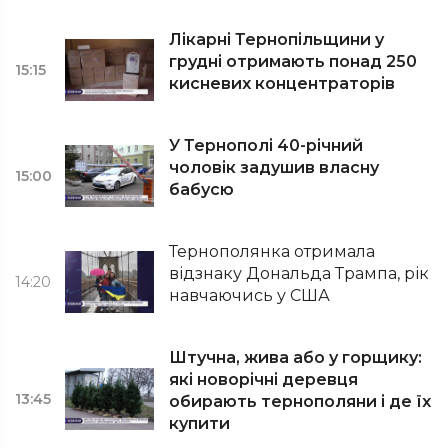
Лікарні Тернопільщини у
грудні отримають понад 250
15:15
кисневих концентраторів
У Тернополі 40-річний
чоловік задушив власну
15:00
бабусю
Тернополянка отримала
відзнаку Дональда Трампа, рік
14:20
навчаючись у США
Штучна, жива або у горщику:
які новорічні деревця
13:45
обирають тернополяни і де їх
купити