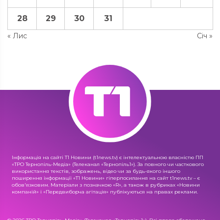
28
29
30
31
« Лис
Січ »
Інформація на сайті Т1 Новини (t1news.tv) є інтелектуальною власністю ПП
«ТРО Тернопіль-Медіа» (Телеканал «Тернопіль1»). За повного чи часткового
використання текстів, зображень, відео чи за будь-якого іншого
поширення інформації «Т1 Новини» гіперпосилання на сайт t1news.tv – є
обов'язковим. Матеріали з позначкою «R», а також в рубриках «Новини
компаній» і «Передвиборча агітація» публікуються на правах реклами.