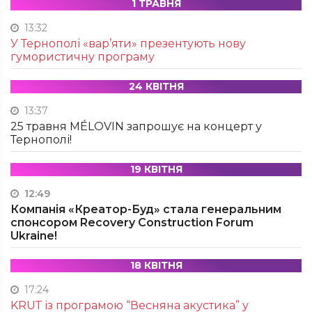
1 ТРАВНЯ
13:32
У Тернополі «вар’яти» презентують нову
гумористичну програму
24 КВІТНЯ
13:37
25 травня MÉLOVIN запрошує на концерт у
Тернополі!
19 КВІТНЯ
12:49
Компанія «Креатор-Буд» стала генеральним
спонсором Recovery Construction Forum
Ukraine!
18 КВІТНЯ
17:24
KRUТ із програмою “Весняна акустика” у