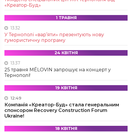
«Креатор-Буд»
1 ТРАВНЯ
13:32
У Тернополі «вар’яти» презентують нову
гумористичну програму
24 КВІТНЯ
13:37
25 травня MÉLOVIN запрошує на концерт у
Тернополі!
19 КВІТНЯ
12:49
Компанія «Креатор-Буд» стала генеральним
спонсором Recovery Construction Forum
Ukraine!
18 КВІТНЯ