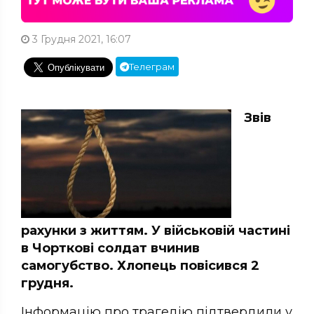
3 Грудня 2021, 16:07
Телеграм
Звів
рахунки з життям. У військовій частині
в Чорткові солдат вчинив
самогубство. Хлопець повісився 2
грудня.
Інформацію про трагедію підтвердили у