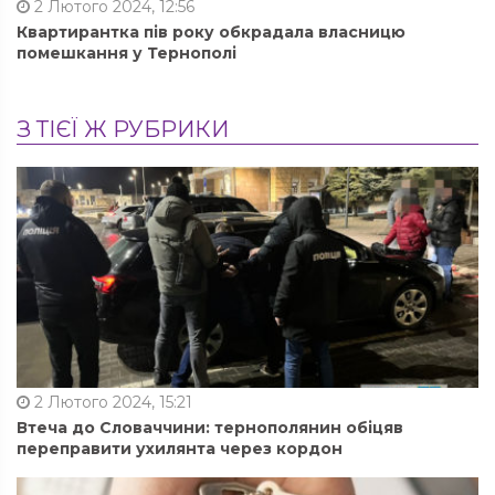
2 Лютого 2024, 12:56
Квартирантка пів року обкрадала власницю
помешкання у Тернополі
З ТІЄЇ Ж РУБРИКИ
2 Лютого 2024, 15:21
Втеча до Словаччини: тернополянин обіцяв
переправити ухилянта через кордон