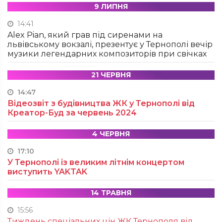
9 ЛИПНЯ
14:41
Alex Pian, який грав під сиренами на
львівському вокзалі, презентує у Тернополі вечір
музики легендарних композиторів при свічках
21 ЧЕРВНЯ
14:47
Відеозвіт з будівництва ЖК у Тернополі від
Креатор-Буд за червень 2024
4 ЧЕРВНЯ
17:10
У Тернополі із великим літнім концертом
виступить YAKTAK
14 ТРАВНЯ
15:56
Тиждень спеціальних цін ЖК Тернополя від