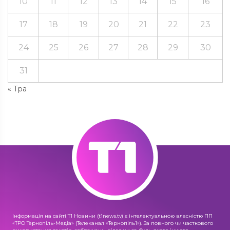
10
11
12
13
14
15
16
17
18
19
20
21
22
23
24
25
26
27
28
29
30
31
« Тра
Інформація на сайті Т1 Новини (t1news.tv) є інтелектуальною власністю ПП
«ТРО Тернопіль-Медіа» (Телеканал «Тернопіль1»). За повного чи часткового