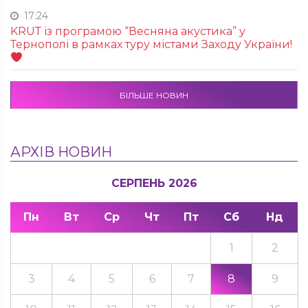
17:24
KRUТ із програмою “Весняна акустика” у
Тернополі в рамках туру містами Заходу України!
БІЛЬШЕ НОВИН
АРХІВ НОВИН
СЕРПЕНЬ 2026
Пн
Вт
Ср
Чт
Пт
Сб
Нд
1
2
3
4
5
6
7
8
9