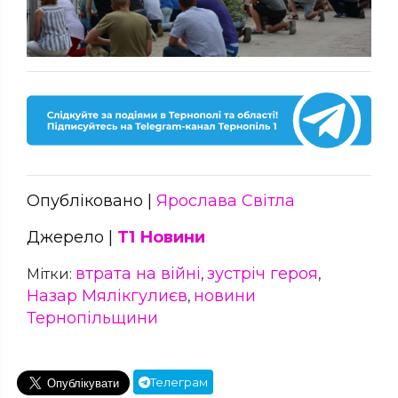
Опубліковано |
Ярослава Світла
Джерело |
Т1 Новини
втрата на війні
зустріч героя
Мітки:
,
,
Назар Мялікгулиєв
новини
,
Тернопільщини
Телеграм