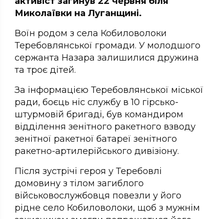
активіст загинув 22 червня біля
Миколаївки на Луганщині.
Воїн родом з села Кобиловолоки
Теребовлянської громади. У молодшого
сержанта Назара залишилися дружина
та троє дітей.
За інформацією Теребовлянської міської
ради, боєць ніс службу в 10 гірсько-
штурмовій бригаді, був командиром
відділення зенітного ракетного взводу
зенітної ракетної батареї зенітного
ракетно-артилерійського дивізіону.
Після зустрічі героя у Теребовлі
домовину з тілом загиблого
військовослужбовця повезли у його
рідне село Кобиловолоки, щоб з мужнім