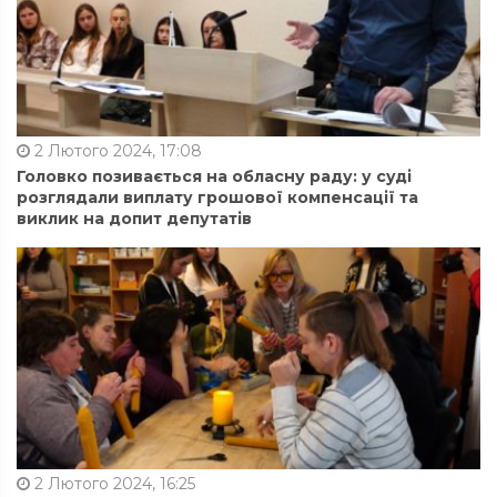
2 Лютого 2024, 17:08
Головко позивається на обласну раду: у суді
розглядали виплату грошової компенсації та
виклик на допит депутатів
2 Лютого 2024, 16:25