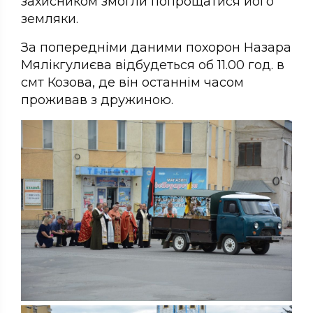
захисником змогли попрощатися його
земляки.
За попередніми даними похорон Назара
Мялікгулиєва відбудеться об 11.00 год. в
смт Козова, де він останнім часом
проживав з дружиною.