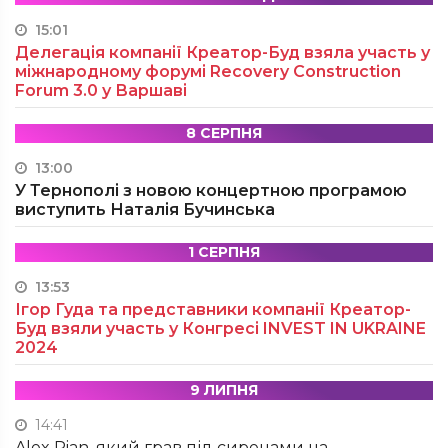
15:01
Делегація компанії Креатор-Буд взяла участь у
міжнародному форумі Recovery Construction
Forum 3.0 у Варшаві
8 СЕРПНЯ
13:00
У Тернополі з новою концертною програмою
виступить Наталія Бучинська
1 СЕРПНЯ
13:53
Ігор Гуда та представники компанії Креатор-
Буд взяли участь у Конгресі INVEST IN UKRAINE
2024
9 ЛИПНЯ
14:41
Alex Pian, який грав під сиренами на