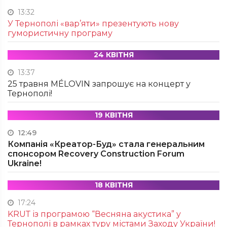
13:32
У Тернополі «вар’яти» презентують нову
гумористичну програму
24 КВІТНЯ
13:37
25 травня MÉLOVIN запрошує на концерт у
Тернополі!
19 КВІТНЯ
12:49
Компанія «Креатор-Буд» стала генеральним
спонсором Recovery Construction Forum
Ukraine!
18 КВІТНЯ
17:24
KRUТ із програмою “Весняна акустика” у
Тернополі в рамках туру містами Заходу України!