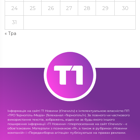
24
25
26
27
28
29
30
31
« Тра
Інформація на сайті Т1 Новини (t1news.tv) є інтелектуальною власністю ПП
«ТРО Тернопіль-Медіа» (Телеканал «Тернопіль1»). За повного чи часткового
використання текстів, зображень, відео чи за будь-якого іншого
поширення інформації «Т1 Новини» гіперпосилання на сайт t1news.tv – є
обов'язковим. Матеріали з позначкою «R», а також в рубриках «Новини
компаній» і «Передвиборча агітація» публікуються на правах реклами.